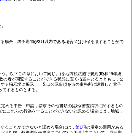
る。
である場合，猶予期間が3月以内である場合又は担保を徴することがで
いう。以下この条において同じ。)
を地方税法施行規則
(昭和29年総
多数の者が閲覧することができる状態に置く措置をとるとともに，公
定する掲示場に掲示し，又は公示事項を市の事務所に設置した電子
ってするものとする。
に定める申告，申請，請求その他書類の提出
(審査請求に関するもの
でにこれらの行為をすることができないと認める場合には，地域，
をすることができないと認める場合には，
第1項
の規定の適用がある
2月以内，特別徴収義務者については30日以内において，当該期