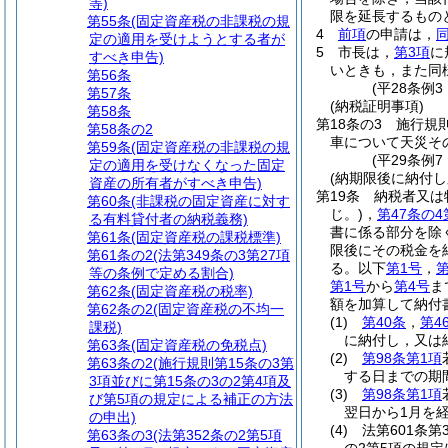
等)
限を延長するもの
第55条
(固定資産税の非課税の規
4
前項
の申請は，
定の適用を受けようとする者が
5
市長は，
第3項
に
すべき申告)
いときも，また同
第56条
(平28条例
第57条
(納税証明事項)
第58条
第18条の3
施行規
第58条の2
車について天災そ
第59条
(固定資産税の非課税の規
(平29条例
定の適用を受けなくなった固定
(納期限後に納付
資産の所有者がすべき申告)
第19条
納税者又は
第60条
(非課税の固定資産に対す
じ。)
，
第47条の4
る有料貸付者の納税義務)
書に係る部分を除
第61条
(固定資産税の課税標準)
限後にその税金を
第61条の2
(法第349条の3第27項
る。以下
第1号
，
第
等の条例で定める割合)
第1号
から
第4号
ま
第62条
(固定資産税の税率)
額を加算して納付
第62条の2
(固定資産税の不均一
(1)
第40条
，
第4
課税)
に納付し，又は
第63条
(固定資産税の免税点)
(2)
第98条第1項
第63条の2
(施行規則第15条の3第
する日までの期
3項並びに第15条の3の2第4項及
(3)
第98条第1項
び第5項の規定による補正の方法
翌日から1月を
の申出)
(4)
法第601条第
第63条の3
(法第352条の2第5項