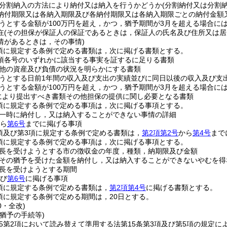
分割納入の方法により納付又は納入を行うかどうか
(分割納付又は分割
納付期限又は各納入期限及び各納付期限又は各納入期限ごとの納付金額
うとする金額が100万円を超え，かつ，猶予期間が3月を超える場合に
在
(その担保が保証人の保証であるときは，保証人の氏名及び住所又は居
情があるときは，その事情)
1項に規定する条例で定める書類は，次に掲げる書類とする。
1項各号のいずれかに該当する事実を証するに足りる書類
他の資産及び負債の状況を明らかにする書類
うとする日前1年間の収入及び支出の実績並びに同日以後の収入及び支
うとする金額が100万円を超え，かつ，猶予期間が3月を超える場合に
定により提出すべき書類その他担保の提供に関し必要となる書類
2項に規定する条例で定める事項は，次に掲げる事項とする。
一時に納付し，又は納入することができない事情の詳細
ら
第6号
までに掲げる事項
2項及び第3項に規定する条例で定める書類は，
第2項第2号
から
第4号
まで
3項に規定する条例で定める事項は，次に掲げる事項とする。
長を受けようとする市の徴収金の年度，種類，納期限及び金額
その猶予を受けた金額を納付し，又は納入することができないやむを得
長を受けようとする期間
び
第6号
に掲げる事項
4項に規定する条例で定める書類は，
第2項第4号
に掲げる書類とする。
8項に規定する条例で定める期間は，20日とする。
0・全改)
猶予の手続等)
の5第2項において読み替えて準用する法第15条第3項及び第5項の規定に