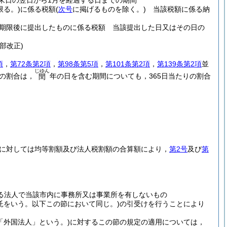
末日の翌日から1月を経過する日までの期間
限る。)
に係る税額
(
次号
に掲げるものを除く。)
当該税額に係る納
期限後に提出したものに係る税額 当該提出した日又はその日の
一部改正)
項
，
第72条第2項
，
第98条第5項
，
第101条第2項
，
第139条第2項
並
じゆん
の割合は，
年の日を含む期間についても，365日当たりの割合
閏
に対しては均等割額及び法人税割額の合算額により，
第2号
及び
第
る法人で当該市内に事務所又は事業所を有しないもの
信託をいう。以下この節において同じ。)
の引受けを行うことにより
「外国法人」という。)
に対するこの節の規定の適用については，