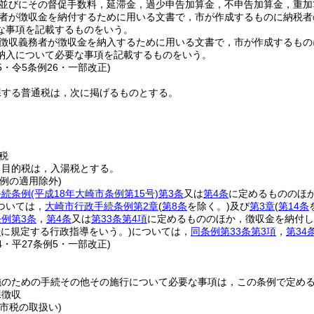
並びにその督促手数料，延滞金，過少申告加算金，不申告加算金，重加
者が徴収金を納付するために用いる文書で，市が作成するものに納税者
な事項を記載するものをいう。
徴収義務者が徴収金を納入するために用いる文書で，市が作成するもの
納入について必要な事項を記載するものをいう。
25・令5条例26・一部改正)
課する普通税は，次に掲げるものとする。
税
る目的税は，入湯税とする。
例の適用除外)
手続条例
(平成18年大崎市条例第15号)
第3条
又は
第4条
に定めるもののほ
ついては，
大崎市行政手続条例第2章
(
第8条
を除く。)
及び
第3章
(
第14条
例第3条
，
第4条
又は
第33条第4項
に定めるもののほか，徴収金を納付し
号
に規定する行政指導をいう。)
については，
同条例第33条第3項
，
第34
24・平27条例5・一部改正)
施のための手続その他その施行について必要な事項は，この条例で定め
課徴収
市税の取扱い)