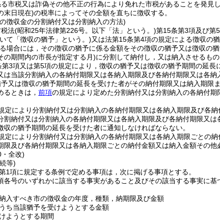
係る市税又は詐偽その他不正の行為により免れた市税があることを発見
の末日現在)
の税率によってその全額を直ちに徴収する。
市の徴収金の分割納付又は分割納入の方法)
方税法
(昭和25年法律第226号。以下「法」という。)
第15条第3項及び
おいて「徴収の猶予」という。)
又は法第15条第4項の規定による徴収の
る場合には，その徴収の猶予に係る金額をその徴収の猶予又は徴収の猶
その期間内の市長が指定する月)
に分割して納付し，又は納入させるもの
条第3項又は第5項の規定により，徴収の猶予又は徴収の猶予期間の延
又は当該分割納入の各納付期限又は各納入期限及び各納付期限又は各納
猶予又は徴収の猶予期間の延長を受けた者がその納付期限又は納入期限
めるときは，
前項
の規定により定めた分割納付又は分割納入の各納付期
規定により分割納付又は分割納入の各納付期限又は各納入期限及び各納
分割納付又は分割納入の各納付期限又は各納入期限及び各納付期限又は
徴収の猶予期間の延長を受けた者に通知しなければならない。
規定により分割納付又は分割納入の各納付期限又は各納入期限ごとの納
期限及び各納付期限又は各納入期限ごとの納付金額又は納入金額その他
0・全改)
続等)
2第1項に規定する条例で定める事項は，次に掲げる事項とする。
1項各号のいずれかに該当する事実があること及びその該当する事実に
納入すべき市の徴収金の年度，種類，納期限及び金額
うち当該猶予を受けようとする金額
けようとする期間