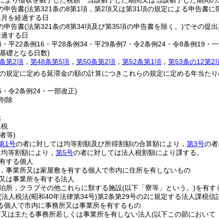
定により徴収を猶予した税額 当該猶予した期間又は当該猶予した期間の
の申告書
(法第321条の8第1項，第2項又は第31項の規定による申告書に
1月を経過する日
の申告書
(法第321条の8第34項及び第35項の申告書を除く。)
でその提出
経過する日
34・平22条例16・平28条例34・平29条例7・令2条例24・令8条例19・
基礎となる日数)
3条第2項
，
第48条第5項
，
第50条第2項
，
第52条第1項
，
第53条の12第2
の規定に定める延滞金の額の計算につきこれらの規定に定める年当たり
26・令2条例24・一部改正)
削除
)
税
民税
者等)
第1号
の者に対しては均等割額及び所得割額の合算額により，
第3号
の者
は均等割額により，
第5号
の者に対しては法人税割額により課する。
有する個人
，事業所又は家屋敷を有する個人で市内に住所を有しないもの
又は事業所を有する法人
泊所，クラブその他これらに類する施設
(以下「寮等」という。)
を有す
(法人税法
(昭和40年法律第34号)
第2条第29号の2に規定する法人課税
る個人で市内に事務所又は事業所を有するもの
店又は主たる事務所若しくは事業所を有しない法人
(以下この節において