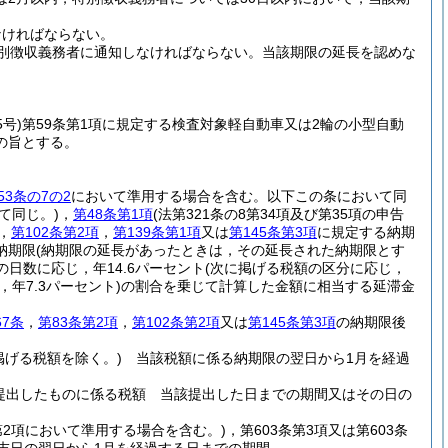
なければならない。
別徴収義務者に通知しなければならない。
当該期限の延長を認めな
5号)
第59条第1項に規定する検査対象軽自動車又は2輪の小型自動
の旨とする。
53条の7の2
において準用する場合を含む。以下この条において同
て同じ。)
，
第48条第1項
(法第321条の8第34項及び第35項の申告
，
第102条第2項
，
第139条第1項
又は
第145条第3項
に規定する納期
納期限
(納期限の延長があったときは，その延長された納期限とす
日数に応じ，年14.6パーセント
(次に掲げる税額の区分に応じ，
年7.3パーセント)
の割合を乗じて計算した金額に相当する延滞金
67条
，
第83条第2項
，
第102条第2項
又は
第145条第3項
の納期限後
掲げる税額を除く。)
当該税額に係る納期限の翌日から1月を経過
提出したものに係る税額 当該提出した日までの期間又はその日の
2第2項において準用する場合を含む。)
，第603条第3項又は第603条