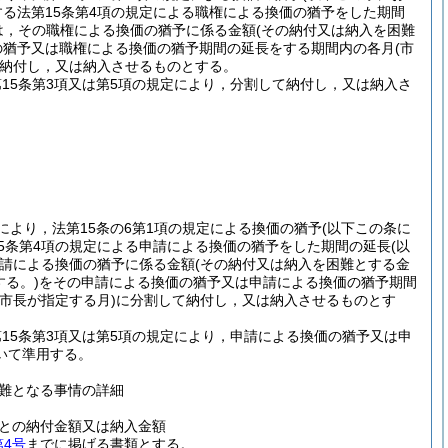
する法第15条第4項の規定による職権による換価の猶予をした期間
は，その職権による換価の猶予に係る金額
(その納付又は納入を困難
の猶予又は職権による換価の猶予期間の延長をする期間内の各月
(市
納付し，又は納入させるものとする。
第15条第3項又は第5項の規定により，分割して納付し，又は納入さ
。
により，法第15条の6第1項の規定による換価の猶予
(以下この条に
15条第4項の規定による申請による換価の猶予をした期間の延長
(以
請による換価の猶予に係る金額
(その納付又は納入を困難とする金
る。)
をその申請による換価の猶予又は申請による換価の猶予期間
市長が指定する月)
に分割して納付し，又は納入させるものとす
第15条第3項又は第5項の規定により，申請による換価の猶予又は申
いて準用する。
難となる事情の詳細
との納付金額又は納入金額
第4号
までに掲げる書類とする。