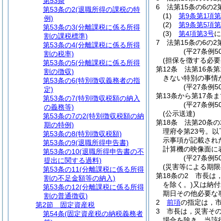
第53条
6
法第15条の6の
第53条の2
(退職所得の課税の特
(1)
第9条第1項第
例)
(2)
第9条第5項第
第53条の3
(分離課税に係る所得
(3)
第4項第3号
に
割の課税標準)
7
法第15条の6の
第53条の4
(分離課税に係る所得
(平27条例5
割の税率)
(担保を徴する必要
第53条の5
(分離課税に係る所得
第12条
法第16条
割の徴収)
きない特別の事情
第53条の6
(特別徴収義務者の指
(平27条例5
定)
第13条から第17条ま
第53条の7
(特別徴収税額の納入
(平27条例50
の義務等)
(公示送達)
第53条の7の2
(特別徴収税額の納
第18条
法第20条
期の特例)
理府令第23号。以
第53条の8
(特別徴収税額)
示事項が記載され
第53条の9
(退職所得申告書)
計算機の映像面に
第53条の10
(退職所得申告書の不
(平27条例
提出に関する過料)
(災害等による期限
第53条の11
(分離課税に係る所得
第18条の2
市長は
割の不足金額等の納入)
を除く。)
又は納付
第53条の12
(分離課税に係る所得
期日その他必要な
割の普通徴収)
2
前項
の指定は，
第2節
固定資産税
3
市長は，災害そ
第54条
(固定資産税の納税義務者
場合を除き，当該