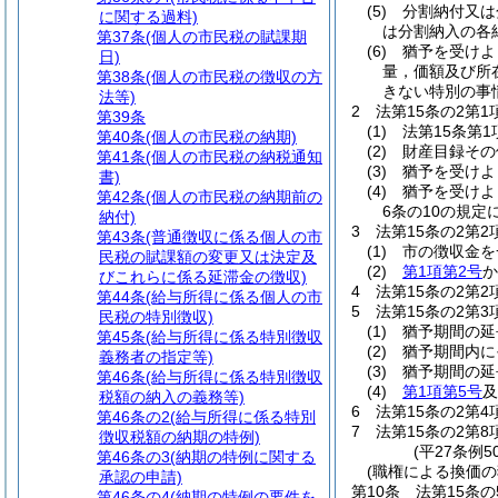
(5)
分割納付又は
に関する過料)
は分割納入の各
第37条
(個人の市民税の賦課期
(6)
猶予を受けよ
日)
量，価額及び所
第38条
(個人の市民税の徴収の方
きない特別の事
法等)
2
法第15条の2第
第39条
(1)
法第15条第
第40条
(個人の市民税の納期)
(2)
財産目録その
第41条
(個人の市民税の納税通知
(3)
猶予を受けよ
書)
(4)
猶予を受けよ
第42条
(個人の市民税の納期前の
6条の10の規
納付)
3
法第15条の2第
第43条
(普通徴収に係る個人の市
(1)
市の徴収金を
民税の賦課額の変更又は決定及
(2)
第1項第2号
か
びこれらに係る延滞金の徴収)
4
法第15条の2第
第44条
(給与所得に係る個人の市
5
法第15条の2第
民税の特別徴収)
(1)
猶予期間の延
第45条
(給与所得に係る特別徴収
(2)
猶予期間内に
義務者の指定等)
(3)
猶予期間の延
第46条
(給与所得に係る特別徴収
(4)
第1項第5号
及
税額の納入の義務等)
6
法第15条の2第
第46条の2
(給与所得に係る特別
7
法第15条の2第
徴収税額の納期の特例)
(平27条例5
第46条の3
(納期の特例に関する
(職権による換価の
承認の申請)
第10条
法第15条
第46条の4
(納期の特例の要件を