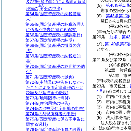
の2第5項の規
及び第6項の規定による固定資産
(5)
第48条第1項
あん
税額の
分の申出)
按
期限の翌日から
第64条
(固定資産税の納税管理
(6)
第48条第1項
人)
翌日から1月を
第65条
(固定資産税の納税管理人
(平20条例
に係る不申告に関する過料)
(年当たりの割合の
第66条
(固定資産税の賦課期日)
第20条
前条
，
第4
第67条
(固定資産税の納期)
びに
第140条第2項
第68条
(固定資産税の徴収の方
とする。
法)
(平30条例
第69条
(固定資産税の納税通知
第21条及び第22条
書)
(令5条例26
第70条
(固定資産税の納期前の納
第2章
普通
付)
第1節
市
第71条
(固定資産税の減免)
(市民税の納税義務
第72条
(申請又は申告をしなかっ
第23条
市民税は，
たことによる固定資産税の不足
4号
の者に対して
税額及び延滞金の徴収)
(1)
市内に住所を
第73条
(地籍図等の備付)
(2)
市内に事務所
第74条
(住宅用地の申告)
(3)
市内に事務所
第74条の2
(被災住宅用地の申告)
(4)
市内に寮，宿
第74条の3
(現所有者の申告)
(5)
法人課税信託
第75条
(固定資産に係る不申告に
法人税を課され
関する過料)
2
法の施行地に本
第76条
(固定資産評価員の設置)