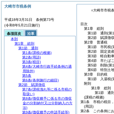
大崎市市税条例
○大崎市市税
平成18年3月31日 条例第73号
目次
(令和8年5月21日施行)
第1章
総則
第1節
通則
(第
条項目次
沿革
第2節
賦課徴
本則
第2章
普通税
第1章
総則
第1節
市民税
(
第1節
通則
第2節
固定資
第1条
(課税の根拠)
第3節
軽自動
第2条
(用語)
第4節
市たば
第3条
(税目)
第5節
削除
(第
第4条
(大崎市行政手続条例の適
第6節
特別土
用除外)
第3章
目的税
第5条
第1節
入湯税
(
第6条
(条例施行の細目)
附則
第2節
賦課徴収
第1章
総則
第7条
(課税洩れ等に係る市税の
第1節
通
取扱い)
(課税の根拠)
第8条
(徴収猶予に係る市の徴収
第1条
市税の税目
金の分割納付又は分割納入の方
(用語)
法)
第2条
この条例に
第9条
(徴収猶予の申請手続等)