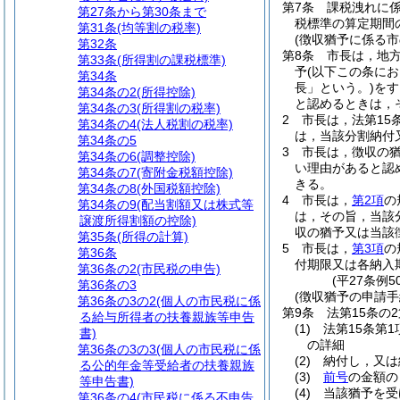
第7条
課税洩れに
第27条から第30条まで
税標準の算定期間
第31条
(均等割の税率)
(徴収猶予に係る
第32条
第8条
市長は，地
第33条
(所得割の課税標準)
予
(以下この条に
第34条
長」という。)
をす
第34条の2
(所得控除)
と認めるときは，
第34条の3
(所得割の税率)
2
市長は，法第15
第34条の4
(法人税割の税率)
は，当該分割納付
第34条の5
3
市長は，徴収の
第34条の6
(調整控除)
い理由があると認
第34条の7
(寄附金税額控除)
きる。
第34条の8
(外国税額控除)
4
市長は，
第2項
の
第34条の9
(配当割額又は株式等
は，その旨，当該
譲渡所得割額の控除)
収の猶予又は当該
第35条
(所得の計算)
5
市長は，
第3項
の
第36条
付期限又は各納入
第36条の2
(市民税の申告)
(平27条例5
第36条の3
(徴収猶予の申請手
第36条の3の2
(個人の市民税に係
第9条
法第15条の
る給与所得者の扶養親族等申告
(1)
法第15条第
書)
の詳細
第36条の3の3
(個人の市民税に係
(2)
納付し，又は
る公的年金等受給者の扶養親族
(3)
前号
の金額の
等申告書)
(4)
当該猶予を受
第36条の4
(市民税に係る不申告