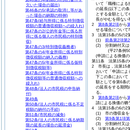
いて「職権による
欠いた場合の届出)
の延長
(以下この
第46条の5
(承認の取消し等があ
とする金額として令
った場合の納期の特例)
長がやむを得ない
第47条
(給与所得に係る特別徴収
2
第8条第2項
から
税額の普通徴収税額への繰入れ)
せる場合について
第47条の2
(公的年金等に係る所
3
法第15条の5の
得に係る個人の市民税の特別徴
(1)
前条第2項第
収)
(2)
分割納付又は
第47条の3
(特別徴収義務者)
(平27条例
第47条の4
(年金所得に係る特別
(申請による換価の
徴収税額の納入の義務)
第11条
法第15条
第47条の5
(年金所得に係る仮特
2
市長は，法第15
別徴収税額等)
おいて「申請によ
第47条の6
(年金所得に係る特別
下この条において
徴収税額等の普通徴収税額への
額として令第6条
繰入れ)
の延長をする期間
第48条
(法人の市民税の申告納
る。
付)
3
第8条第2項
から
第49条
請による換価の猶
第50条
(法人の市民税に係る不足
4
法第15条の6の
税額の納付の手続)
(1)
市の徴収金を
第51条
(市民税の減免)
(2)
第9条第1項第
第52条
(法人の市民税に係る納期
(3)
分割納付又は
限の延長の場合の延滞金)
5
法第15条の6の