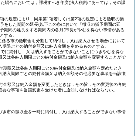
した場合においては，課税すべき年度
(法人税割にあっては，その課
第5項の規定により，同条第1項若しくは第2項の規定による徴収の猶
猶予をした期間の延長
(以下この条において「徴収の猶予期間の延
予期間の延長をする期間内の各月
(市長がやむを得ない事情がある
とする。
長に係る市の徴収金を分割して納付し，又は納入させる場合において
入期限ごとの納付金額又は納入金額を定めるものとする。
までに納付し，又は納入することができないことにつきやむを得な
限又は各納入期限ごとの納付金額又は納入金額を変更することがで
付期限又は各納入期限ごとの納付金額又は納入金額を定めたとき
各納入期限ごとの納付金額又は納入金額その他必要な事項を当該徴
付金額又は納入金額を変更したときは，その旨，その変更後の各納
必要な事項を当該変更を受けた者に通知しなければならない。
基づき市の徴収金を一時に納付し，又は納入することができない事情