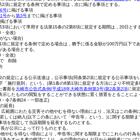
2第2項に規定する条例で定める事項は，次に掲げる事項とする。
6号
に掲げる事項
1号
から
第3号
までに掲げる事項
掲げる事項
2第3項において準用する法第15条の2第8項に規定する期間は，20日とす
0・全改)
がない場合)
第1項に規定する条例で定める場合は，猶予に係る金額が100万円以下
がある場合とする。
0・全改)
で
削除
)
の2の規定による公示送達は，公示事項
(同条第2項に規定する公示事項を
下「施行規則」という。)
第1条の8第1項に規定する方法により不特定
た書面を
大崎市公告式条例
(平成18年大崎市条例第3号)
第2条第2項
に規
表示したものの閲覧をすることができる状態に置く措置をとることによ
50・令7条例24・一部改正)
の延長)
，広範囲にわたる災害その他やむを得ない理由により，法又はこの条例
若しくは納入
(以下この条において「申告等」という。)
に関する期限ま
事項を指定して当該期限を延長するものとする。
市長が公示によって行うものとする。
の他やむを得ない理由により，申告等に関する期限までにこれらの行為
行為をすべき者の申請により，その理由のやんだ日から納税者については