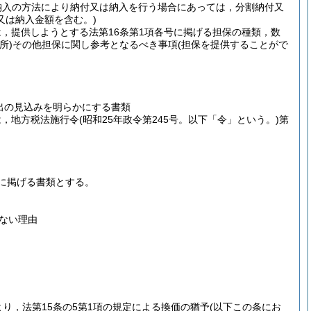
納入の方法により納付又は納入を行う場合にあっては，分割納付又
又は納入金額を含む。)
は，提供しようとする法第16条第1項各号に掲げる担保の種類，数
所)
その他担保に関し参考となるべき事項
(担保を提供することがで
出の見込みを明らかにする書類
は，地方税法施行令
(昭和25年政令第245号。以下「令」という。)
第
に掲げる書類とする。
ない理由
より，法第15条の5第1項の規定による換価の猶予
(以下この条にお