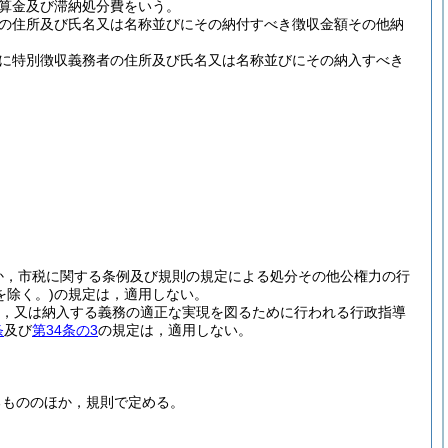
算金及び滞納処分費をいう。
の住所及び氏名又は名称並びにその納付すべき徴収金額その他納
に特別徴収義務者の住所及び氏名又は名称並びにその納入すべき
か，市税に関する条例及び規則の規定による処分その他公権力の行
を除く。)
の規定は，適用しない。
，又は納入する義務の適正な実現を図るために行われる行政指導
条
及び
第34条の3
の規定は，適用しない。
るもののほか，規則で定める。