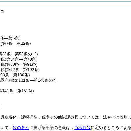
条例
1条―第6条)
収
(第7条―第22条)
第23条―第53条の12)
産税
(第54条―第79条)
車税
(第80条―第91条)
こ税
(第92条―第102条)
103条―第130条)
地保有税
(第131条―第140条の7)
第141条―第151条)
則
，課税客体，課税標準，税率その他賦課徴収については，法令その他別
おいて，
次の各号
に掲げる用語の意義は，
当該各号
に定めるところによ