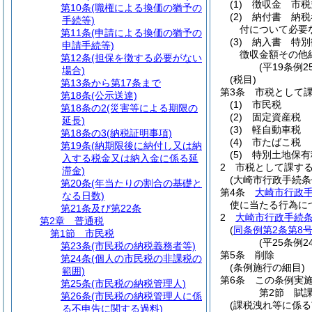
(1)
徴収金 市税
第10条
(職権による換価の猶予の
(2)
納付書 納税
手続等)
付について必要
第11条
(申請による換価の猶予の
(3)
納入書 特別
申請手続等)
徴収金額その他
第12条
(担保を徴する必要がない
(平19条例
場合)
(税目)
第13条から第17条まで
第3条
市税として
第18条
(公示送達)
(1)
市民税
第18条の2
(災害等による期限の
(2)
固定資産税
延長)
(3)
軽自動車税
第18条の3
(納税証明事項)
(4)
市たばこ税
第19条
(納期限後に納付し又は納
(5)
特別土地保有
入する税金又は納入金に係る延
2
市税として課す
滞金)
(大崎市行政手続条
第20条
(年当たりの割合の基礎と
第4条
大崎市行政
なる日数)
使に当たる行為に
第21条及び第22条
2
大崎市行政手続条
第2章
普通税
(
同条例第2条第8
第1節
市民税
(平25条例
第23条
(市民税の納税義務者等)
第5条
削除
第24条
(個人の市民税の非課税の
(条例施行の細目)
範囲)
第6条
この条例実
第25条
(市民税の納税管理人)
第2節
賦
第26条
(市民税の納税管理人に係
(課税洩れ等に係る
る不申告に関する過料)