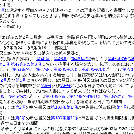
とする。
同項
に規定する理由がやんだ後速やかに，その理由を記載した書面でし
規定する期限を延長したときは，期日その他必要な事項を納税者又は特
様とする。
3・一部改正)
則第1条の9第2号に規定する事項は，道路運送車両法
(昭和26年法律第18
の他やむを得ない事由により軽自動車税を滞納している場合においてそ
7・令7条例24・令8条例19・一部改正)
し又は納入する税金又は納入金に係る延滞金)
特別徴収義務者は，
第40条
，
第46条
，
第46条の2
若しくは
第46条の5
(
第
第1項
(
第47条の5第3項
において準用する場合を含む。以下この条におい
く。)
，
第53条の7
，
第67条
，
第83条第2項
，
第98条第1項
若しくは
第2項
納付し，又は納入金を納入する場合には，当該税額又は納入金額にその
2号
及び
第5号
において同じ。)
の翌日から納付又は納入の日までの期間の
でに掲げる期間並びに
第5号
及び
第6号
に定める日までの期間については，
書によって納付し，又は納入書によって納入しなければならない。
6条
，
第46条の2
若しくは
第46条の5
，
第47条の4第1項
，
第53条の7
，
第
納入する税額 当該納期限の翌日から1月を経過する日までの期間
若しくは
第2項
の申告書又は
第139条第1項
の申告書に係る税額
(
第4号
に
間
若しくは
第2項
の申告書又は
第139条第1項
の申告書でその提出期限後に
経過する日までの期間
3項若しくは第4項
(これらの規定を法第602条第2項及び第603条の2の