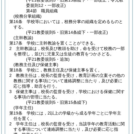
(平21教委規則5・旧第13条繰下・一部改正，令元教
委規則12・一部改正)
第4節
職員組織
(校務分掌組織)
第16条
学校等においては，校務分掌の組織を定めるものと
する。
(平21教委規則5・旧第14条繰下・一部改正)
(主幹教諭)
第17条
学校に主幹教諭を置くことができる。
2
主幹教諭は，校長及び教頭を助け，命を受けて校務の一部
を整理し，並びに児童又は生徒の教育をつかさどる。
(平21教委規則5・追加)
(教務主任及び保健主事)
第18条
学校に，教務主任及び保健主事を置く。
2
教務主任は，校長の監督を受け，教育計画の立案その他の
教務に関する事項について連絡調整に当たり，及び必要に
応じ指導，助言を行う。
3
保健主事は，校長の監督を受け，学校における保健に関す
る事項の管理に当たる。
(平21教委規則5・旧第15条繰下)
(学年主任)
第19条
学校には，2以上の学級から成る学年ごとに学年主
任を置く。
2
学年主任は，校長の監督を受け，当該学年の教育活動に関
する事項について連絡調整に当たり，及び必要に応じ指