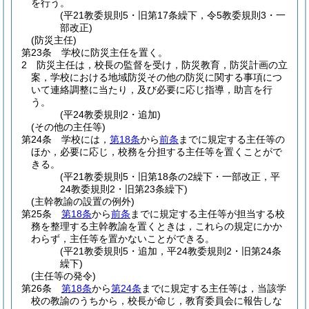
を行う。
(平21教委規則5・旧第17条繰下，令5教委規則3・一
部改正)
(防災主任)
第23条
学校に防災主任を置く。
2
防災主任は，校長の監督を受け，防災教育，防災計画の立
案，学校における地域防災その他の防災に関する事項につ
いて連絡調整に当たり，及び必要に応じ指導，助言を行
う。
(平24教委規則2・追加)
(その他の主任等)
第24条
学校には，
第18条
から
前条
までに規定する主任等の
ほか，必要に応じ，校務を分担する主任等を置くことがで
きる。
(平21教委規則5・旧第18条の2繰下・一部改正，平
24教委規則2・旧第23条繰下)
(主幹教諭の設置の例外)
第25条
第18条
から
前条
までに規定する主任等が担当する校
務を整理する主幹教諭を置くときは，これらの規定にかか
わらず，主任等を置かないことができる。
(平21教委規則5・追加，平24教委規則2・旧第24条
繰下)
(主任等の発令)
第26条
第18条
から
第24条
までに規定する主任等は，当該学
校の教諭のうちから，校長が命じ，教育委員会に報告しな