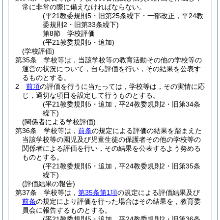
常に非常の際に備えなければならない。
(平21教委規則5・旧第25条繰下・一部改正，平24教
委規則2・旧第33条繰下)
第8節
学校評価
(平21教委規則5・追加)
(学校評価)
第35条
学校等は，当該学校等の教育活動その他の学校等の
運営の状況について，自ら評価を行い，その結果を公表す
るものとする。
2
前項
の評価を行うに当たっては，学校等は，その実情に応
じ，適切な項目を設定して行うものとする。
(平21教委規則5・追加，平24教委規則2・旧第34条
繰下)
(関係者による学校評価)
第36条
学校等は，
前条
の規定による評価の結果を踏まえた
当該学校等の園児及び児童生徒の保護者その他の学校等の
関係者による評価を行い，その結果を公表するよう努める
ものとする。
(平21教委規則5・追加，平24教委規則2・旧第35条
繰下)
(評価結果の報告)
第37条
学校等は，
第35条第1項
の規定による評価結果及び
前条
の規定により評価を行った場合はその結果を，教育委
員会に報告するものとする。
(平21教委規則5・追加，平24教委規則2・旧第36条