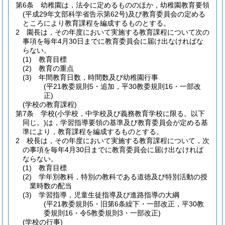
第6条
幼稚園は，法令に定めるもののほか，幼稚園教育要領
(平成29年文部科学省告示第62号)
及び教育委員会の定める
ところにより教育課程を編成するものとする。
2
園長は，その年度において実施する教育課程について次の
事項を毎年4月30日までに教育委員会に届け出なければな
らない。
(1)
教育目標
(2)
教育の重点
(3)
年間教育日数，時間数及び幼稚園行事
(平21教委規則5・追加，平30教委規則16・一部改
正)
(学校の教育課程)
第7条
学校
(小学校，中学校及び義務教育学校に限る。以下
同じ。)
は，学習指導要領の基準及び教育委員会が定める基
準により，教育課程を編成するものとする。
2
校長は，その年度において実施する教育課程について，次
の事項を毎年4月30日までに教育委員会に届け出なければ
ならない。
(1)
教育目標
(2)
学年別教科，特別の教科である道徳及び特別活動の授
業時数の配当
(3)
学習指導，児童生徒指導及び進路指導の大綱
(平21教委規則5・旧第6条繰下・一部改正，平30教
委規則16・令5教委規則3・一部改正)
(学校の行事)