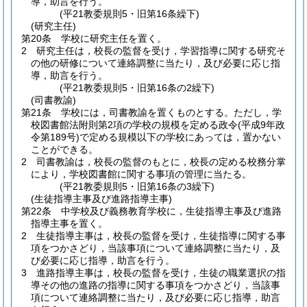
導，助言を行う。
(平21教委規則5・旧第16条繰下)
(研究主任)
第20条
学校に研究主任を置く。
2
研究主任は，校長の監督を受け，学習指導に関する研究そ
の他の研修について連絡調整に当たり，及び必要に応じ指
導，助言を行う。
(平21教委規則5・旧第16条の2繰下)
(司書教諭)
第21条
学校には，司書教諭を置くものとする。
ただし，学
校図書館法附則第2項の学校の規模を定める政令
(平成9年政
令第189号)
で定める規模以下の学校にあっては，置かない
ことができる。
2
司書教諭は，校長の監督のもとに，校長の定める校務分掌
により，学校図書館に関する事項の管理に当たる。
(平21教委規則5・旧第16条の3繰下)
(生徒指導主事及び進路指導主事)
第22条
中学校及び義務教育学校に，生徒指導主事及び進路
指導主事を置く。
2
生徒指導主事は，校長の監督を受け，生徒指導に関する事
項をつかさどり，当該事項について連絡調整に当たり，及
び必要に応じ指導，助言を行う。
3
進路指導主事は，校長の監督を受け，生徒の職業選択の指
導その他の進路の指導に関する事項をつかさどり，当該事
項について連絡調整に当たり，及び必要に応じ指導，助言