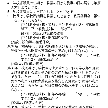
4
学校評議員の任期は，委嘱の日から委嘱の日の属する年度
の末日までとする。
5
学校評議員は，再任されることができる。
6
校長は，学校評議員を委嘱したときは，教育委員会に報告
しなければならない。
(平21教委規則5・追加，平24教委規則2・旧第30条
繰下，平27教委規則4・一部改正)
第7節
施設及び設備の管理
(平21教委規則5・旧第6節繰下)
(施設，設備等の整備保全)
第32条
校長等は，教育の効果をあげるよう学校等の施設，
設備その他の財産の整備保全に努めなければならない。
(平21教委規則5・旧第23条繰下・一部改正，平24教
委規則2・旧第31条繰下)
(施設及び設備の貸与)
第33条
校長等は，学校教育上支障のない限り学校等の施設
及び設備を社会教育その他公共のために利用させることが
できる。
ただし，利用期間が2日以上にわたる長期若しくは
異例の利用又は教育委員会が指定した施設及び設備の利用
の場合は，あらかじめ教育委員会の指示を受けなければな
らない。
(平21教委規則5・旧第24条繰下・一部改正，平24教
委規則2・旧第32条繰下)
(警備及び防災の計画)
第34条
校長等は，学校等の警備及び防災の計画を作成し，