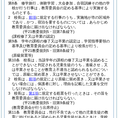
第8条
修学旅行，体験学習，大会参加，合宿訓練その他の学
校が行う行事は，教育委員会の定める基準により実施する
ものとする。
2
校長は，
前項
に規定する行事のうち，実施地が市の区域外
であり，かつ，宿泊を要するものについては，あらかじめ
教育委員会に届け出なければならない。
(平21教委規則5・旧第7条繰下)
(課程修了又は卒業の認定)
第9条
学年の課程の修了又は卒業の認定は，学習指導要領の
基準及び教育委員会の定める基準により校長が行う。
(平21教委規則5・旧第8条繰下)
(原級留置等)
第10条
校長は，当該学年の課程の修了又は卒業を認めるこ
とができないと判定される児童生徒のうち，進級させ，又
は卒業させることが教育上不適当と認められるものについ
ては，原級に留め置き，又は卒業させないことができる。
2
校長は，
前項
の規定により原級に留め置き，又は卒業させ
ない場合には，保護者に対し，理由を記載した文書を交付
しなければならない。
3
校長は，
第1項
に規定する処置を行ったときは，その旨を
教育委員会に届け出なければならない。
(平21教委規則5・旧第9条繰下)
(教育委員会が行う出席停止)
第11条
教育委員会は，性行不良であって他の児童生徒の教
育に妨げがあると認められる児童生徒があるときは，学校