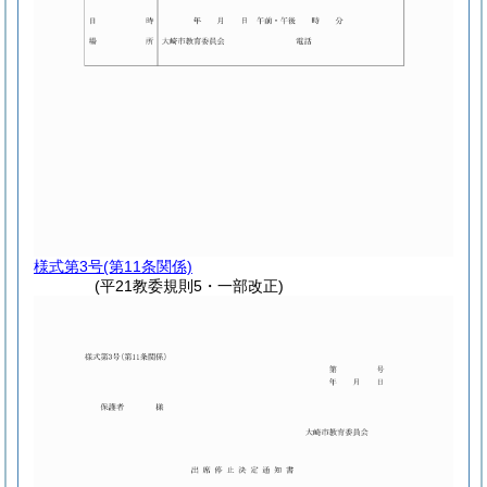
様式第3号
(第11条関係)
(平21教委規則5・一部改正)