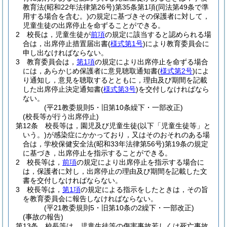
教育法
(昭和22年法律第26号)
第35条第1項
(同法第49条で準
用する場合を含む。)
の規定に基づきその保護者に対して，
児童生徒の出席停止を命ずることができる。
2
校長は，児童生徒が
前項
の規定に該当すると認められる場
合は，出席停止措置届出書
(
様式第1号
)
により教育委員会に
申し出なければならない。
3
教育委員会は，
第1項
の規定により出席停止を命ずる場合
には，あらかじめ保護者に意見聴取通知書
(
様式第2号
)
によ
り通知し，意見を聴取するとともに，理由及び期間を記載
した出席停止決定通知書
(
様式第3号
)
を交付しなければなら
ない。
(平21教委規則5・旧第10条繰下・一部改正)
(校長等が行う出席停止)
第12条
校長等は，園児及び児童生徒
(以下「児童生徒等」と
いう。)
が感染症にかかっており，又はそのおそれのある場
合は，学校保健安全法
(昭和33年法律第56号)
第19条の規定
に基づき，出席停止を指示することができる。
2
校長等は，
前項
の規定により出席停止を指示する場合に
は，保護者に対し，出席停止の理由及び期間を記載した文
書を交付しなければならない。
3
校長等は，
第1項
の規定による指示をしたときは，その旨
を教育委員会に報告しなければならない。
(平21教委規則5・旧第10条の2繰下・一部改正)
(事故の報告)
第13条
校長等は，児童生徒等の傷害事故若しくは死亡事故