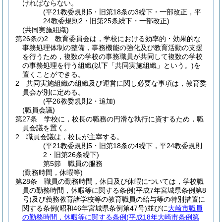
ければならない。
(平21教委規則5・旧第18条の3繰下・一部改正，平
24教委規則2・旧第25条繰下・一部改正)
(共同実施組織)
第26条の2
教育委員会は，学校における効率的・効果的な
事務処理体制の整備，事務機能の強化及び教育活動の支援
を行うため，複数の学校の事務職員が共同して複数の学校
の事務処理を行う組織
(以下「共同実施組織」という。)
を
置くことができる。
2
共同実施組織の組織及び運営に関し必要な事項は，教育委
員会が別に定める。
(平26教委規則2・追加)
(職員会議)
第27条
学校に，校長の職務の円滑な執行に資するため，職
員会議を置く。
2
職員会議は，校長が主宰する。
(平21教委規則5・旧第18条の4繰下，平24教委規則
2・旧第26条繰下)
第5節
職員の服務
(勤務時間，休暇等)
第28条
職員の勤務時間，休日及び休暇については，学校職
員の勤務時間，休暇等に関する条例
(平成7年宮城県条例第8
号)
及び義務教育諸学校等の教育職員の給与等の特別措置に
関する条例
(昭和46年宮城県条例第47号)
並びに
大崎市職員
の勤務時間，休暇等に関する条例
(平成18年大崎市条例第