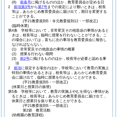
(8)
前各号
に掲げるもののほか，教育委員会が定める日
2
前項第3号
から
第7号
までの規定により難いときは，校長
等は，あらかじめ教育委員会に届け出て，期日を変更する
ことができる。
(平21教委規則5・令元教委規則12・一部改正)
(臨時休業)
第4条
学校等において，非常変災その他急迫の事情があると
きは，校長等は，臨時に授業を行わないことができる。
こ
の場合においては，直ちに次の事項を教育委員会に報告し
なければならない。
(1)
非常変災その他急迫の事情の概要
(2)
授業を行わない期間
(3)
前2号
に掲げるもののほか，校長等が必要と認める事
項
2
前項
に規定する場合のほか，学校等において教育の実施上
特別の事情があるときは，校長等は，あらかじめ教育委員
会に届け出て，臨時に授業を行わないことができる。
(平21教委規則5・一部改正)
(休業日と授業日の振替)
第5条
学校等において，教育の実施上やむを得ない事情があ
るときは，校長等は，あらかじめ教育委員会に届け出て，
休業日と授業日を振り替えることができる。
(平21教委規則5・一部改正)
第2節
教育活動
(幼稚園の教育課程)