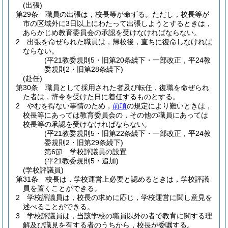
(出張)
第29条
職員の出張は，校長等が命ずる。
ただし，校長等が
市の区域外に3日以上にわたって出張しようとするときは，
あらかじめ教育委員会の承認を受けなければならない。
2
出張を命ぜられた職員は，帰校後，直ちに復命しなければ
ならない。
(平21教委規則5・旧第20条繰下・一部改正，平24教
委規則2・旧第28条繰下)
(赴任)
第30条
職員として採用された者及び転任，復職を命ぜられ
た者は，辞令を受けた日に着任するものとする。
2
やむを得ない事情のため，
前項
の規定により難いときは，
校長等にあっては教育委員会の，その他の職員にあっては
校長等の承認を受けなければならない。
(平21教委規則5・旧第22条繰下・一部改正，平24教
委規則2・旧第29条繰下)
第6節
学校評議員の設置
(平21教委規則5・追加)
(学校評議員)
第31条
校長は，学校運営上必要と認めるときは，学校評議
員を置くことができる。
2
学校評議員は，校長の求めに応じ，学校運営に関し意見を
述べることができる。
3
学校評議員は，当該学校の職員以外の者で教育に関する理
解及び識見を有する者のうちから，校長が委嘱する。