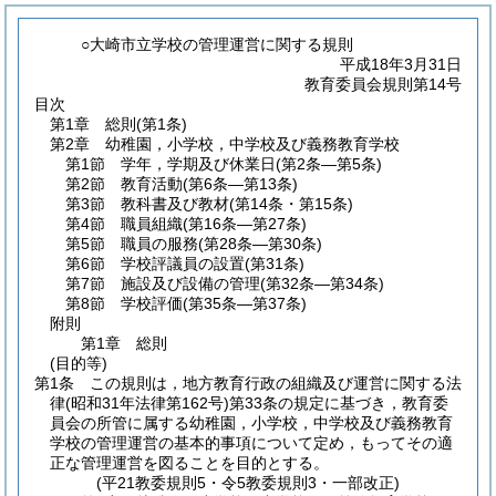
○大崎市立学校の管理運営に関する規則
平成18年3月31日
教育委員会規則第14号
目次
第1章
総則
(第1条)
第2章
幼稚園，小学校，中学校及び義務教育学校
第1節
学年，学期及び休業日
(第2条―第5条)
第2節
教育活動
(第6条―第13条)
第3節
教科書及び教材
(第14条・第15条)
第4節
職員組織
(第16条―第27条)
第5節
職員の服務
(第28条―第30条)
第6節
学校評議員の設置
(第31条)
第7節
施設及び設備の管理
(第32条―第34条)
第8節
学校評価
(第35条―第37条)
附則
第1章
総則
(目的等)
第1条
この規則は，地方教育行政の組織及び運営に関する法
律
(昭和31年法律第162号)
第33条の規定に基づき，教育委
員会の所管に属する幼稚園，小学校，中学校及び義務教育
学校の管理運営の基本的事項について定め，もってその適
正な管理運営を図ることを目的とする。
(平21教委規則5・令5教委規則3・一部改正)