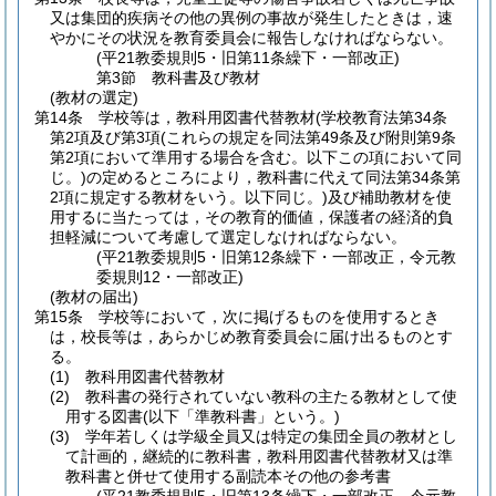
又は集団的疾病その他の異例の事故が発生したときは，速
やかにその状況を教育委員会に報告しなければならない。
(平21教委規則5・旧第11条繰下・一部改正)
第3節
教科書及び教材
(教材の選定)
第14条
学校等は，教科用図書代替教材
(学校教育法第34条
第2項及び第3項
(これらの規定を同法第49条及び附則第9条
第2項において準用する場合を含む。以下この項において同
じ。)
の定めるところにより，教科書に代えて同法第34条第
2項に規定する教材をいう。以下同じ。)
及び補助教材を使
用するに当たっては，その教育的価値，保護者の経済的負
担軽減について考慮して選定しなければならない。
(平21教委規則5・旧第12条繰下・一部改正，令元教
委規則12・一部改正)
(教材の届出)
第15条
学校等において，次に掲げるものを使用するとき
は，校長等は，あらかじめ教育委員会に届け出るものとす
る。
(1)
教科用図書代替教材
(2)
教科書の発行されていない教科の主たる教材として使
用する図書
(以下「準教科書」という。)
(3)
学年若しくは学級全員又は特定の集団全員の教材とし
て計画的，継続的に教科書，教科用図書代替教材又は準
教科書と併せて使用する副読本その他の参考書