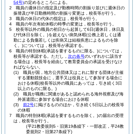
54号)
の定めるところによる。
2
職員の週休日の指定及び勤務時間の割振り並びに週休日の
振替及び半日勤務時間の割振り変更は，校長等が行う。
3
職員の休日の代休の指定は，校長等が行う。
4
職員の年次有給休暇の時季の変更は，校長等が行う。
5
校長等以外の職員の初日から起算して6日
(週休日，休日及
び代休日を除く。)
を超えない病気休暇
(公務上若しくは通
勤による負傷若しくは疾病又は結核疾患によるものを除
く。)
については，校長等が承認する。
6
職員の特別休暇
(承認を要するものに限る。)
については，
校長等が承認する。
ただし，
次の各号
のいずれかに該当す
る場合は，校長等を経由して教育委員会の承認を受けなけ
ればならない。
(1)
職員が国，地方公共団体又はこれに類する団体が主催
する運動競技会に，選手又は役員として参加する場合に
おける休暇
(校長等以外の職員にあっては，引き続く3日
以上のものに限る。)
(2)
職員が職務に関連があると認められる海外視察及び海
外派遣団に参加する場合における休暇
(3)
前2号
に掲げるもののほか，引き続く5日以上の校長等
の休暇
7
職員の特別休暇
(承認を要するものを除く。)
の届出の受理
は，校長等が行う。
(平21教委規則5・旧第19条繰下・一部改正，平24教
委規則2・旧第27条繰下)