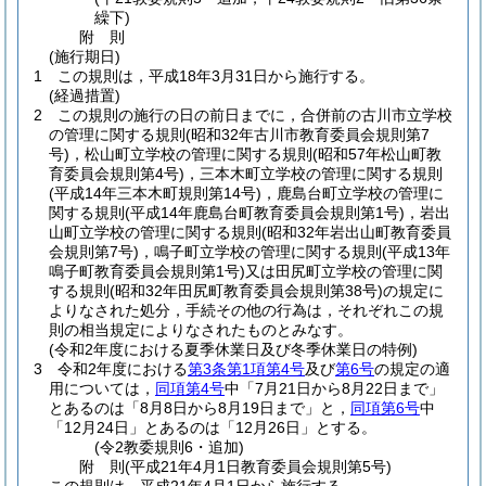
繰下)
附
則
(施行期日)
1
この規則は，平成18年3月31日から施行する。
(経過措置)
2
この規則の施行の日の前日までに，合併前の古川市立学校
の管理に関する規則
(昭和32年古川市教育委員会規則第7
号)
，松山町立学校の管理に関する規則
(昭和57年松山町教
育委員会規則第4号)
，三本木町立学校の管理に関する規則
(平成14年三本木町規則第14号)
，鹿島台町立学校の管理に
関する規則
(平成14年鹿島台町教育委員会規則第1号)
，岩出
山町立学校の管理に関する規則
(昭和32年岩出山町教育委員
会規則第7号)
，鳴子町立学校の管理に関する規則
(平成13年
鳴子町教育委員会規則第1号)
又は田尻町立学校の管理に関
する規則
(昭和32年田尻町教育委員会規則第38号)
の規定に
よりなされた処分，手続その他の行為は，それぞれこの規
則の相当規定によりなされたものとみなす。
(令和2年度における夏季休業日及び冬季休業日の特例)
3
令和2年度における
第3条第1項第4号
及び
第6号
の規定の適
用については，
同項第4号
中「7月21日から8月22日まで」
とあるのは「8月8日から8月19日まで」と，
同項第6号
中
「12月24日」とあるのは「12月26日」とする。
(令2教委規則6・追加)
附
則
(平成21年4月1日
教育委員会規則第5号)