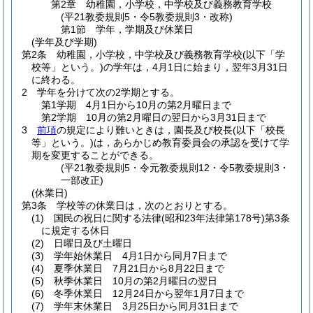
第2章
幼稚園，小学校，中学校及び義務教育学校
(平21教委規則5・令5教委規則3・改称)
第1節
学年，学期及び休業日
(学年及び学期)
第2条
幼稚園，小学校，中学校及び義務教育学校
(以下「学
校等」という。)
の学年は，4月1日に始まり，翌年3月31日
に終わる。
2
学年を分けて次の2学期とする。
第1学期 4月1日から10月の第2月曜日まで
第2学期 10月の第2月曜日の翌日から3月31日まで
3
前項
の規定により難いときは，園長及び校長
(以下「校長
等」という。)
は，あらかじめ教育委員会の承認を受けて学
期を変更することができる。
(平21教委規則5・令元教委規則12・令5教委規則3・
一部改正)
(休業日)
第3条
学校等の休業日は，次のとおりとする。
(1)
国民の祝日に関する法律
(昭和23年法律第178号)
第3条
に規定する休日
(2)
日曜日及び土曜日
(3)
学年始休業日 4月1日から同月7日まで
(4)
夏季休業日 7月21日から8月22日まで
(5)
秋季休業日 10月の第2月曜日の翌日
(6)
冬季休業日 12月24日から翌年1月7日まで
(7)
学年末休業日 3月25日から同月31日まで