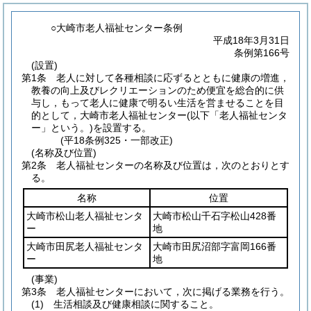
○大崎市老人福祉センター条例
平成18年3月31日
条例第166号
(設置)
第1条
老人に対して各種相談に応ずるとともに健康の増進，
教養の向上及びレクリエーションのため便宜を総合的に供
与し，もって老人に健康で明るい生活を営ませることを目
的として，大崎市老人福祉センター
(以下「老人福祉センタ
ー」という。)
を設置する。
(平18条例325・一部改正)
(名称及び位置)
第2条
老人福祉センターの名称及び位置は，次のとおりとす
る。
名称
位置
大崎市松山老人福祉センタ
大崎市松山千石字松山428番
ー
地
大崎市田尻老人福祉センタ
大崎市田尻沼部字富岡166番
ー
地
(事業)
第3条
老人福祉センターにおいて，次に掲げる業務を行う。
(1)
生活相談及び健康相談に関すること。