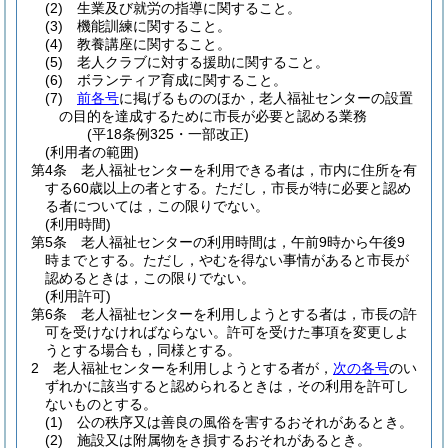
(2)
生業及び就労の指導に関すること。
(3)
機能訓練に関すること。
(4)
教養講座に関すること。
(5)
老人クラブに対する援助に関すること。
(6)
ボランティア育成に関すること。
(7)
前各号
に掲げるもののほか，老人福祉センターの設置
の目的を達成するために市長が必要と認める業務
(平18条例325・一部改正)
(利用者の範囲)
第4条
老人福祉センターを利用できる者は，市内に住所を有
する60歳以上の者とする。
ただし，市長が特に必要と認め
る者については，この限りでない。
(利用時間)
第5条
老人福祉センターの利用時間は，午前9時から午後9
時までとする。
ただし，やむを得ない事情があると市長が
認めるときは，この限りでない。
(利用許可)
第6条
老人福祉センターを利用しようとする者は，市長の許
可を受けなければならない。
許可を受けた事項を変更しよ
うとする場合も，同様とする。
2
老人福祉センターを利用しようとする者が，
次の各号
のい
ずれかに該当すると認められるときは，その利用を許可し
ないものとする。
(1)
公の秩序又は善良の風俗を害するおそれがあるとき。
(2)
施設又は附属物をき損するおそれがあるとき。