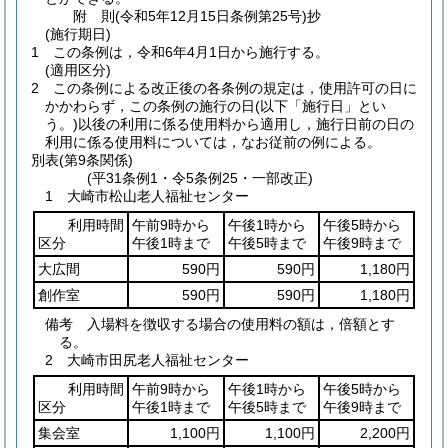
附
則
(令和5年12月15日
条例第25号)
抄
(施行期日)
1
この条例は，令和6年4月1日から施行する。
(適用区分)
2
この条例による改正後の各条例の規定は，使用許可の日に
かかわらず，この条例の施行の日
(以下「施行日」とい
う。)
以後の利用に係る使用料から適用し，施行日前の日の
利用に係る使用料については，なお従前の例による。
別表
(第9条関係)
(平31条例1・令5条例25・一部改正)
1 大崎市松山老人福祉センター
利用時間
午前9時から
午後1時から
午後5時から
区分
午後1時まで
午後5時まで
午後9時まで
大広間
590円
590円
1,180円
創作室
590円
590円
1,180円
備考 入場料を徴収する場合の使用料の額は，倍額とす
る。
2 大崎市田尻老人福祉センター
利用時間
午前9時から
午後1時から
午後5時から
区分
午後1時まで
午後5時まで
午後9時まで
集会室
1,100円
1,100円
2,200円