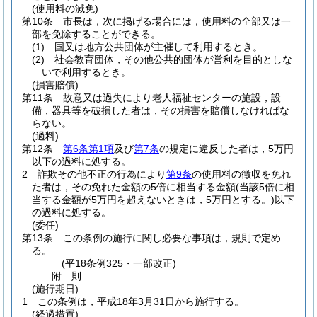
(使用料の減免)
第10条
市長は，次に掲げる場合には，使用料の全部又は一
部を免除することができる。
(1)
国又は地方公共団体が主催して利用するとき。
(2)
社会教育団体，その他公共的団体が営利を目的としな
いで利用するとき。
(損害賠償)
第11条
故意又は過失により老人福祉センターの施設，設
備，器具等を破損した者は，その損害を賠償しなければな
らない。
(過料)
第12条
第6条第1項
及び
第7条
の規定に違反した者は，5万円
以下の過料に処する。
2
詐欺その他不正の行為により
第9条
の使用料の徴収を免れ
た者は，その免れた金額の5倍に相当する金額
(当該5倍に相
当する金額が5万円を超えないときは，5万円とする。)
以下
の過料に処する。
(委任)
第13条
この条例の施行に関し必要な事項は，規則で定め
る。
(平18条例325・一部改正)
附
則
(施行期日)
1
この条例は，平成18年3月31日から施行する。
(経過措置)