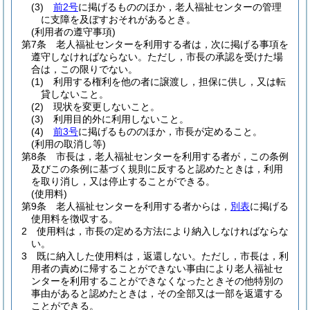
(3)
前2号
に掲げるもののほか，老人福祉センターの管理
に支障を及ぼすおそれがあるとき。
(利用者の遵守事項)
第7条
老人福祉センターを利用する者は，次に掲げる事項を
遵守しなければならない。
ただし，市長の承認を受けた場
合は，この限りでない。
(1)
利用する権利を他の者に譲渡し，担保に供し，又は転
貸しないこと。
(2)
現状を変更しないこと。
(3)
利用目的外に利用しないこと。
(4)
前3号
に掲げるもののほか，市長が定めること。
(利用の取消し等)
第8条
市長は，老人福祉センターを利用する者が，この条例
及びこの条例に基づく規則に反すると認めたときは，利用
を取り消し，又は停止することができる。
(使用料)
第9条
老人福祉センターを利用する者からは，
別表
に掲げる
使用料を徴収する。
2
使用料は，市長の定める方法により納入しなければならな
い。
3
既に納入した使用料は，返還しない。
ただし，市長は，利
用者の責めに帰することができない事由により老人福祉セ
ンターを利用することができなくなったときその他特別の
事由があると認めたときは，その全部又は一部を返還する
ことができる。