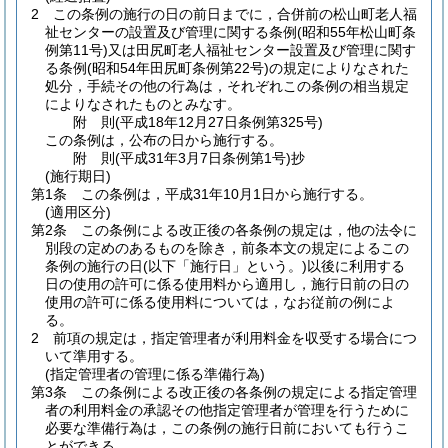
2
この条例の施行の日の前日までに，合併前の松山町老人福
祉センターの設置及び管理に関する条例
(昭和55年松山町条
例第11号)
又は田尻町老人福祉センター設置及び管理に関す
る条例
(昭和54年田尻町条例第22号)
の規定によりなされた
処分，手続その他の行為は，それぞれこの条例の相当規定
によりなされたものとみなす。
附
則
(平成18年12月27日
条例第325号)
この条例は，公布の日から施行する。
附
則
(平成31年3月7日
条例第1号)
抄
(施行期日)
第1条
この条例は，平成31年10月1日から施行する。
(適用区分)
第2条
この条例による改正後の各条例の規定は，他の法令に
別段の定めのあるものを除き，前条本文の規定によるこの
条例の施行の日
(以下「施行日」という。)
以後に利用する
日の使用の許可に係る使用料から適用し，施行日前の日の
使用の許可に係る使用料については，なお従前の例によ
る。
2
前項の規定は，指定管理者が利用料金を収受する場合につ
いて準用する。
(指定管理者の管理に係る準備行為)
第3条
この条例による改正後の各条例の規定による指定管理
者の利用料金の承認その他指定管理者が管理を行うために
必要な準備行為は，この条例の施行日前においても行うこ
とができる。