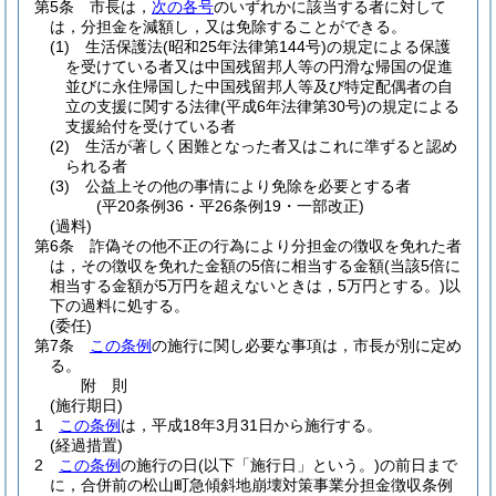
第5条
市長は，
次の各号
のいずれかに該当する者に対して
は，分担金を減額し，又は免除することができる。
(1)
生活保護法
(昭和25年法律第144号)
の規定による保護
を受けている者又は中国残留邦人等の円滑な帰国の促進
並びに永住帰国した中国残留邦人等及び特定配偶者の自
立の支援に関する法律
(平成6年法律第30号)
の規定による
支援給付を受けている者
(2)
生活が著しく困難となった者又はこれに準ずると認め
られる者
(3)
公益上その他の事情により免除を必要とする者
(平20条例36・平26条例19・一部改正)
(過料)
第6条
詐偽その他不正の行為により分担金の徴収を免れた者
は，その徴収を免れた金額の5倍に相当する金額
(当該5倍に
相当する金額が5万円を超えないときは，5万円とする。)
以
下の過料に処する。
(委任)
第7条
この条例
の施行に関し必要な事項は，市長が別に定め
る。
附
則
(施行期日)
1
この条例
は，平成18年3月31日から施行する。
(経過措置)
2
この条例
の施行の日
(以下「施行日」という。)
の前日まで
に，合併前の松山町急傾斜地崩壊対策事業分担金徴収条例