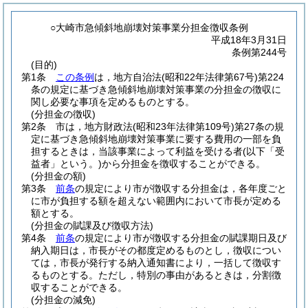
○大崎市急傾斜地崩壊対策事業分担金徴収条例
平成18年3月31日
条例第244号
(目的)
第1条
この条例
は，地方自治法
(昭和22年法律第67号)
第224
条の規定に基づき急傾斜地崩壊対策事業の分担金の徴収に
関し必要な事項を定めるものとする。
(分担金の徴収)
第2条
市は，地方財政法
(昭和23年法律第109号)
第27条の規
定に基づき急傾斜地崩壊対策事業に要する費用の一部を負
担するときは，当該事業によって利益を受ける者
(以下「受
益者」という。)
から分担金を徴収することができる。
(分担金の額)
第3条
前条
の規定により市が徴収する分担金は，各年度ごと
に市が負担する額を超えない範囲内において市長が定める
額とする。
(分担金の賦課及び徴収方法)
第4条
前条
の規定により市が徴収する分担金の賦課期日及び
納入期日は，市長がその都度定めるものとし，徴収につい
ては，市長が発行する納入通知書により，一括して徴収す
るものとする。
ただし，特別の事由があるときは，分割徴
収することができる。
(分担金の減免)