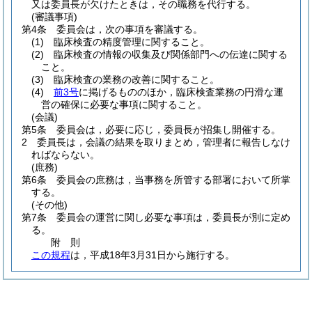
又は委員長が欠けたときは，その職務を代行する。
(審議事項)
第4条
委員会は，次の事項を審議する。
(1)
臨床検査の精度管理に関すること。
(2)
臨床検査の情報の収集及び関係部門への伝達に関する
こと。
(3)
臨床検査の業務の改善に関すること。
(4)
前3号
に掲げるもののほか，臨床検査業務の円滑な運
営の確保に必要な事項に関すること。
(会議)
第5条
委員会は，必要に応じ，委員長が招集し開催する。
2
委員長は，会議の結果を取りまとめ，管理者に報告しなけ
ればならない。
(庶務)
第6条
委員会の庶務は，当事務を所管する部署において所掌
する。
(その他)
第7条
委員会の運営に関し必要な事項は，委員長が別に定め
る。
附
則
この規程
は，平成18年3月31日から施行する。