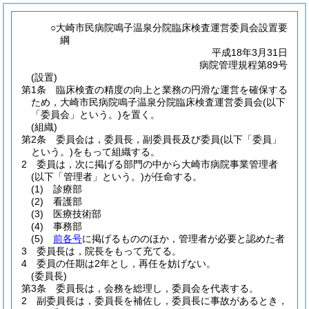
○大崎市民病院鳴子温泉分院臨床検査運営委員会設置要
綱
平成18年3月31日
病院管理規程第89号
(設置)
第1条
臨床検査の精度の向上と業務の円滑な運営を確保する
ため，大崎市民病院鳴子温泉分院臨床検査運営委員会
(以下
「委員会」という。)
を置く。
(組織)
第2条
委員会は，委員長，副委員長及び委員
(以下「委員」
という。)
をもって組織する。
2
委員は，次に掲げる部門の中から大崎市病院事業管理者
(以下「管理者」という。)
が任命する。
(1)
診療部
(2)
看護部
(3)
医療技術部
(4)
事務部
(5)
前各号
に掲げるもののほか，管理者が必要と認めた者
3
委員長は，院長をもって充てる。
4
委員の任期は2年とし，再任を妨げない。
(委員長)
第3条
委員長は，会務を総理し，委員会を代表する。
2
副委員長は，委員長を補佐し，委員長に事故があるとき，