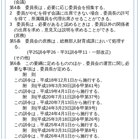
(会議)
第4条
委員長は，必要に応じ委員会を招集する。
2
委員がやむを得ず会議に出席できない場合，委員長の許可
を得て，所属職員を代理出席させることができる。
3
委員長は，必要があると認めるときは，委員以外の関係者
の出席を求め，意見又は説明を求めることができる。
(庶務)
第5条
委員会の庶務は，総務部人財育成課において処理す
る。
(平25訓令甲26・平31訓令甲11・一部改正)
(その他)
第6条
この要綱に定めるもののほか，委員会の運営に関し必
要な事項は，委員長が定める。
附
則
この訓令は，平成18年12月1日から施行する。
附
則
(平成19年3月30日
訓令甲第61号)
この訓令は，平成19年4月1日から施行する。
附
則
(平成20年7月11日
訓令甲第37号)
この訓令は，平成20年7月13日から施行する。
附
則
(平成24年3月23日
訓令甲第9号)
この訓令は，平成24年4月1日から施行する。
附
則
(平成25年3月18日
訓令甲第26号)
この訓令は，平成25年4月1日から施行する。
附
則
(平成26年3月31日
訓令甲第8号)
この訓令は，平成26年4月1日から施行する。