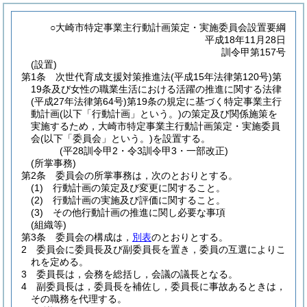
○大崎市特定事業主行動計画策定・実施委員会設置要綱
平成18年11月28日
訓令甲第157号
(設置)
第1条
次世代育成支援対策推進法
(平成15年法律第120号)
第
19条及び女性の職業生活における活躍の推進に関する法律
(平成27年法律第64号)
第19条の規定に基づく特定事業主行
動計画
(以下「行動計画」という。)
の策定及び関係施策を
実施するため，大崎市特定事業主行動計画策定・実施委員
会
(以下「委員会」という。)
を設置する。
(平28訓令甲2・令3訓令甲3・一部改正)
(所掌事務)
第2条
委員会の所掌事務は，次のとおりとする。
(1)
行動計画の策定及び変更に関すること。
(2)
行動計画の実施及び評価に関すること。
(3)
その他行動計画の推進に関し必要な事項
(組織等)
第3条
委員会の構成は，
別表
のとおりとする。
2
委員会に委員長及び副委員長を置き，委員の互選によりこ
れを定める。
3
委員長は，会務を総括し，会議の議長となる。
4
副委員長は，委員長を補佐し，委員長に事故あるときは，
その職務を代理する。