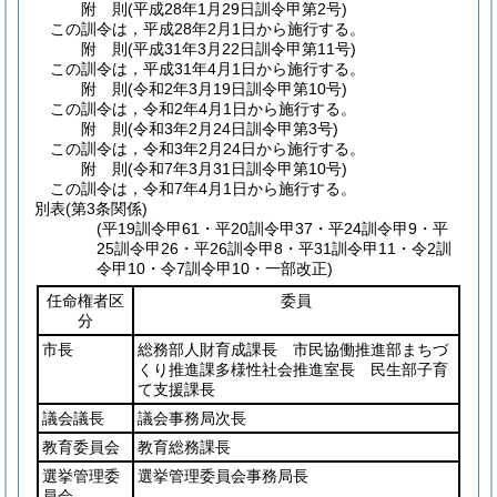
附
則
(平成28年1月29日
訓令甲第2号)
この訓令は，平成28年2月1日から施行する。
附
則
(平成31年3月22日
訓令甲第11号)
この訓令は，平成31年4月1日から施行する。
附
則
(令和2年3月19日
訓令甲第10号)
この訓令は，令和2年4月1日から施行する。
附
則
(令和3年2月24日
訓令甲第3号)
この訓令は，令和3年2月24日から施行する。
附
則
(令和7年3月31日
訓令甲第10号)
この訓令は，令和7年4月1日から施行する。
別表
(第3条関係)
(平19訓令甲61・平20訓令甲37・平24訓令甲9・平
25訓令甲26・平26訓令甲8・平31訓令甲11・令2訓
令甲10・令7訓令甲10・一部改正)
任命権者区
委員
分
市長
総務部人財育成課長 市民協働推進部まちづ
くり推進課多様性社会推進室長 民生部子育
て支援課長
議会議長
議会事務局次長
教育委員会
教育総務課長
選挙管理委
選挙管理委員会事務局長
員会