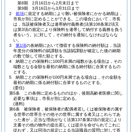
第8期 2月16日から2月末日まで
第9期 3月16日から3月31日まで
2
前項
に規定する納期により難い被保険者にかかる納期は，
市長が別に定めることができる。
この場合において，市長
は，当該被保険者又は連帯納付義務者
(法第108条第2項又
は第3項の規定により保険料を連帯して納付する義務を負う
者をいう。)
に対して，その納付を通知しなければならな
い。
3
第1項
の各納期において徴収する保険料の納付額は，当該
年度分の保険料の賦課額を当該賦課額が確定した後の納期
の数で除して得た額とする。
4
納期ごとの保険料に100円未満の端数がある場合は，その
端数となる金額を最初の納期に係る納付額に合算するもの
とする。
5
納期ごとの保険料が100円未満である場合は，その金額を
最初の納期に係る納付額に合算するものとする。
(委任)
第5条
この条例に定めるもののほか，後期高齢者医療に関し
必要な事項は，市長が別に定める。
(過料)
第6条
被保険者，被保険者の配偶者若しくは被保険者の属す
る世帯の世帯主その他その世帯に属する者又はこれらであ
った者が，正当な理由がなく法第137条第2項の規定により
文書その他の物件の提出若しくは提示を命ぜられてこれに
従わず，又は同項の規定による当該職員の質問に対して答