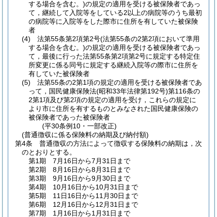
する場合を含む。)
の規定の適用を受ける被保険者であっ
て，継続して入院等をしている2以上の病院等のうち最初
の病院等に入院等をした際市に住所を有していた被保険
者
(4)
法第55条第2項第2号
(法第55条の2第2項において準用
する場合を含む。)
の規定の適用を受ける被保険者であっ
て，最後に行った法第55条第2項第2号に規定する特定住
所変更に係る同号に規定する継続入院等の際市に住所を
有していた被保険者
(5)
法第55条の2第1項の規定の適用を受ける被保険者であ
って，国民健康保険法
(昭和33年法律第192号)
第116条の
2第1項及び第2項の規定の適用を受け，これらの規定に
より市に住所を有するものとみなされた国民健康保険の
被保険者であった被保険者
(平30条例10・一部改正)
(普通徴収に係る保険料の納期及び納付額)
第4条
普通徴収の方法によって徴収する保険料の納期は，次
のとおりとする。
第1期 7月16日から7月31日まで
第2期 8月16日から8月31日まで
第3期 9月16日から9月30日まで
第4期 10月16日から10月31日まで
第5期 11日16日から11月30日まで
第6期 12月16日から12月31日まで
第7期 1月16日から1月31日まで