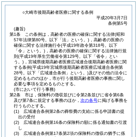
○大崎市後期高齢者医療に関する条例
平成20年3月7日
条例第5号
(趣旨)
第1条
この条例は，高齢者の医療の確保に関する法律
(昭和
57年法律第80号。以下「法」という。)
，高齢者の医療の
確保に関する法律施行令
(平成19年政令第318号。以下
「令」という。)
，高齢者の医療の確保に関する法律施行規
則
(平成19年厚生労働省令第129号。以下「省令」とい
う。)
，宮城県後期高齢者医療広域連合後期高齢者医療に関
する条例
(平成19年宮城県後期高齢者医療広域連合条例第
28号。以下「広域連合条例」という。)
及びその他の法令に
定めるもののほか，市が行う後期高齢者医療の事務に関し
必要な事項を定めるものとする。
(市において行う事務)
第2条
市は，保険料の徴収並びに令第2条並びに省令第6条
及び第7条に規定する事務のほか，
次の各号
に掲げる事務を
行うものとする。
(1)
広域連合条例第2条の葬祭費の支給に係る申請書の提
出の受付
(2)
広域連合条例第16条の保険料の額に係る通知書の引渡
し
(3)
広域連合条例第17条第2項の保険料の徴収の猶予に係