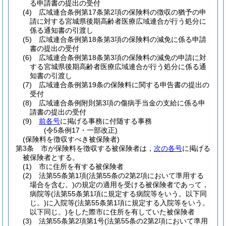
る申請書の提出の受付
(4)
広域連合条例第17条第2項の保険料の徴収の猶予の申
請に対する宮城県後期高齢者医療広域連合が行う処分に
係る通知書の引渡し
(5)
広域連合条例第18条第3項の保険料の減免に係る申請
書の提出の受付
(6)
広域連合条例第18条第3項の保険料の減免の申請に対
する宮城県後期高齢者医療広域連合が行う処分に係る通
知書の引渡し
(7)
広域連合条例第19条の保険料に関する申告書の提出の
受付
(8)
広域連合条例附則第3項の傷病手当金の支給に係る申
請書の提出の受付
(9)
前各号
に掲げる事務に付随する事務
(令5条例17・一部改正)
(保険料を徴収すべき被保険者)
第3条
市が保険料を徴収する被保険者は，
次の各号
に掲げる
被保険者とする。
(1)
市に住所を有する被保険者
(2)
法第55条第1項
(法第55条の2第2項において準用する
場合を含む。)
の規定の適用を受ける被保険者であって，
病院等
(法第55条第1項に規定する病院等をいう。以下同
じ。)
に入院等
(法第55条第1項に規定する入院等をいう。
以下同じ。)
をした際市に住所を有していた被保険者
(3)
法第55条第2項第1号
(法第55条の2第2項において準用