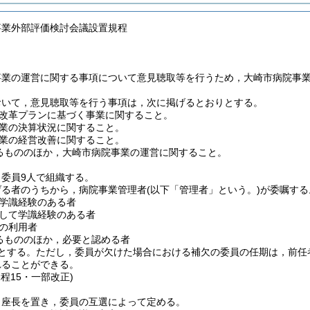
事業外部評価検討会議設置規程
事業の運営に関する事項について意見聴取等を行うため，大崎市病院事
おいて，意見聴取等を行う事項は，次に掲げるとおりとする。
改革プランに基づく事業に関すること。
業の決算状況に関すること。
業の経営改善に関すること。
るもののほか，大崎市病院事業の運営に関すること。
委員9人で組織する。
げる者のうちから，病院事業管理者
(以下「管理者」という。)
が委嘱する
学識経験のある者
して学識経験のある者
の利用者
るもののほか，必要と認める者
とする。
ただし，委員が欠けた場合における補欠の委員の任期は，前任
れることができる。
規程15・一部改正)
，座長を置き，委員の互選によって定める。