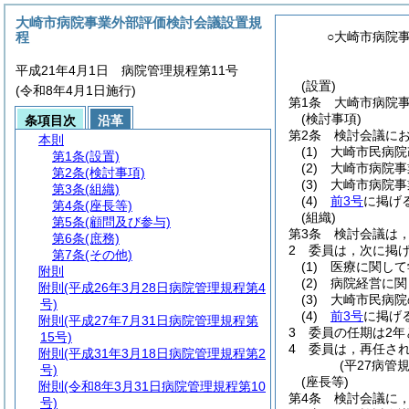
大崎市病院事業外部評価検討会議設置規
程
○大崎市病院
平成21年4月1日 病院管理規程第11号
(設置)
(令和8年4月1日施行)
第1条
大崎市病院
(検討事項)
条項目次
沿革
第2条
検討会議に
本則
(1)
大崎市民病院
第1条
(設置)
(2)
大崎市病院事
第2条
(検討事項)
(3)
大崎市病院事
第3条
(組織)
(4)
前3号
に掲げ
第4条
(座長等)
(組織)
第5条
(顧問及び参与)
第3条
検討会議は，
第6条
(庶務)
2
委員は，次に掲
第7条
(その他)
(1)
医療に関して
附則
(2)
病院経営に関
附則
(平成26年3月28日病院管理規程第4
(3)
大崎市民病院
号)
(4)
前3号
に掲げ
附則
(平成27年7月31日病院管理規程第
3
委員の任期は2年
15号)
4
委員は，再任さ
附則
(平成31年3月18日病院管理規程第2
(平27病管
号)
(座長等)
附則
(令和8年3月31日病院管理規程第10
第4条
検討会議に
号)