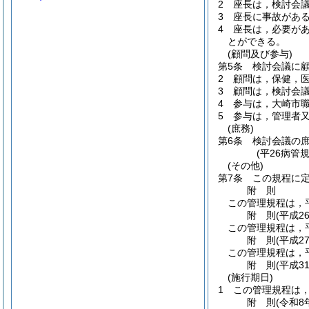
2
座長は，検討会
3
座長に事故があ
4
座長は，必要が
とができる。
(顧問及び参与)
第5条
検討会議に
2
顧問は，保健，
3
顧問は，検討会
4
参与は，大崎市
5
参与は，管理者
(庶務)
第6条
検討会議の
(平26病管
(その他)
第7条
この規程に
附
則
この管理規程は，平
附
則
(平成2
この管理規程は，平
附
則
(平成2
この管理規程は，平
附
則
(平成3
(施行期日)
1
この管理規程は，
附
則
(令和8