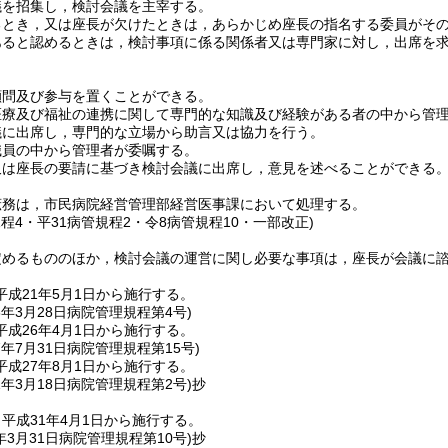
議を招集し，検討会議を主宰する。
るとき，又は座長が欠けたときは，あらかじめ座長の指名する委員がそ
あると認めるときは，検討事項に係る関係者又は専門家に対し，出席を
顧問及び参与を置くことができる。
医療及び福祉の連携に関して専門的な知識及び経験がある者の中から管
議に出席し，専門的な立場から助言又は協力を行う。
職員の中から管理者が委嘱する。
又は座長の要請に基づき検討会議に出席し，意見を述べることができる
庶務は，市民病院経営管理部経営医事課において処理する。
規程4・平31病管規程2・令8病管規程10・一部改正)
定めるもののほか，検討会議の運営に関し必要な事項は，座長が会議に
成21年5月1日から施行する。
6年3月28日
病院管理規程第4号)
成26年4月1日から施行する。
7年7月31日
病院管理規程第15号)
成27年8月1日から施行する。
1年3月18日
病院管理規程第2号)
抄
平成31年4月1日から施行する。
年3月31日
病院管理規程第10号)
抄