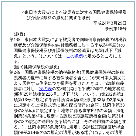
○東日本大震災による被災者に対する国民健康保険税及
び介護保険料の減免に関する条例
平成24年3月29日
条例第18号
(趣旨)
第1条
東日本大震災による被災者で国民健康保険税の納税義
務者及び介護保険料の納付義務者に対する平成24年度分の
国民健康保険税及び介護保険料の軽減又は免除
(以下「減
免」という。)
については，
この条例
の定めるところによ
る。
(国民健康保険税の減免)
第2条
国民健康保険税の納税義務者
(国民健康保険税の納税
義務者の世帯に属する被保険者を含む。)
が東日本大震災に
より居住する住宅につき損害を受けたときは，当該納税義
務者に対し，
次の表
の左欄に掲げる平成22年中の地方税法
(昭和25年法律第226号。以下「法」という。)
第292条第1
項第13号に規定する合計所得金額
(法附則第33条の2第5項
に規定する上場株式等に係る配当所得の金額，法附則第33
条の3第5項に規定する土地等に係る事業所得の金額，法附
則第34条第4項に規定する課税長期譲渡所得金額
(法第314
条の2の規定の適用がある場合には，その適用前の金額とす
る。)
，法附則第35条第5項に規定する課税短期譲渡所得金
額
(法第314条の2の規定の適用がある場合には，その適用