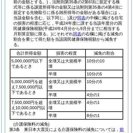
前の金額とする。)
，法附則第35条の2第6項に規定する株
式等に係る譲渡所得等の金額又は法附則第35条の4第4項に
規定する先物取引に係る雑所得等の金額がある場合には，
当該金額を含む。以下同じ。)
及び
同表
の中欄に掲げる住宅
の損害の程度に応じ，平成24年度に課する当該年度分の国
民健康保険税額
(平成24年4月分から9月分までに相当する
月割算定額に限る。)
にそれぞれ
同表
の右欄に掲げる減免の
割合を乗じて得た額を当該国民健康保険税額から減免す
る。
合計所得金額
損害の程度
減免の割合
5,000,000円以下
全壊又は大規模半
10分の10
であるとき
壊
半壊
10分の5
5,000,000円を超
全壊又は大規模半
10分の5
え7,500,000円以
壊
下であるとき
半壊
4分の1
7,500,000円を超
全壊又は大規模半
4分の1
え10,000,000円以
壊
下であるとき
半壊
8分の1
(介護保険料の減免)
第3条
東日本大震災による介護保険料の減免については，
前