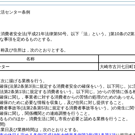
生活センター条例
，消費者安全法
(平成21年法律第50号。以下「法」という。)
第10条の2
な事項を定めるものとする。
名称及び住所は，次のとおりとする。
名称
ンター
大崎市古川七日町1
，次に揚げる業務を行う。
確保
(法第2条第3項に規定する消費者安全の確保をいう。以下同じ。)
に
(法第2条第1項に規定する消費者をいう。以下同じ。)
からの苦情に係る
確保に関し，事業者に対する消費者からの苦情の処理のためのあっせん
確保のために必要な情報を収集し，及び住民に対し提供すること。
費者事故等
(法第2条第5項に規定する消費者事故等をいう。)
の発生に関
確保に関し，関係機関との連絡調整を行うこと。
るもののほか，消費生活に関し市長が必要と認める業務を行うこと。
間)
休業日及び業務時間は，次のとおりとする。