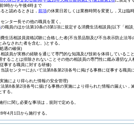
市の休日を定める条例
(平成18年大崎市条例第2号)
第1条第1項
に規定す
前9時から午後4時まで
あると認めるときは，
前項
の休業日若しくは業務時間を変更し，又は臨
，センター長その他の職員を置く。
項
の職員のほか法第10条の3第1項に規定する消費生活相談員
(以下「相談
消費生活相談員資格試験に合格した者
(不当景品類及び不当表示防止法等
とみなされた者を含む。)
とする。
処遇の確保)
，相談員が実務の経験を通じて専門的な知識及び技術を体得しているこ
用することは排除されないことその他の相談員の専門性に鑑み適切な人
に従事する職員に対する研修)
，当該センターにおいて法第8条第2項各号に掲げる事務に従事する職員
の実施により得られた情報の安全管理)
，法第8条第2項各号に揚げる事務の実施により得られた情報の漏えい，
とする。
施行に関し必要な事項は，規則で定める。
28年4月1日から施行する。