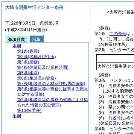
大崎市消費生活センター条例
○大崎市消費
平成28年3月9日 条例第6号
(趣旨)
(平成28年4月1日施行)
第1条
この条例
は
う。)
に関し，必要
条項目次
沿革
(名称及び住所)
本則
第2条
センターの
第1条
(趣旨)
第2条
(名称及び住所)
第3条
(業務)
大崎市消費生活セ
第4条
(休業日及び業務時間)
第5条
(組織)
(業務)
第6条
(相談員の資格)
第3条
センターは
第7条
(相談員の人材及び処遇の確保)
(1)
消費者安全の
第8条
(相談員等の事務に従事する職員
に対する消費者
に対する研修)
(2)
消費者安全の
第9条
(相談員等の事務の実施により得
(3)
消費者安全の
られた情報の安全管理)
(4)
県との間で消
第10条
(委任)
(5)
消費者安全の
附則
(6)
前各号
に掲げ
(休業日及び業務時
第4条
センターの