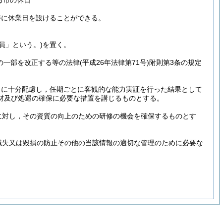
る市の休日
時に休業日を設けることができる。
員」という。)
を置く。
の一部を改正する等の法律
(平成26年法律第71号)
附則第3条の規定
とに十分配慮し，任期ごとに客観的な能力実証を行った結果として
材及び処遇の確保に必要な措置を講じるものとする。
に対し，その資質の向上のための研修の機会を確保するものとす
滅失又は毀損の防止その他の当該情報の適切な管理のために必要な