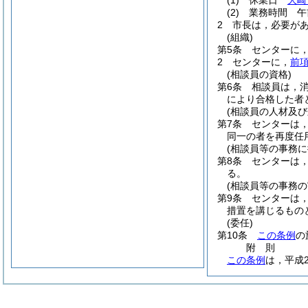
(1)
休業日
大崎
(2)
業務時間 午
2
市長は，必要が
(組織)
第5条
センターに
2
センターに，
前
(相談員の資格)
第6条
相談員は，
により合格した者
(相談員の人材及び
第7条
センターは
同一の者を再度任
(相談員等の事務
第8条
センターは
る。
(相談員等の事務
第9条
センターは
措置を講じるもの
(委任)
第10条
この条例
の
附
則
この条例
は，平成