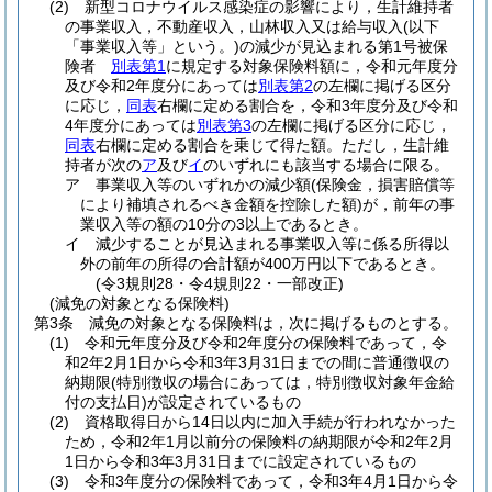
(2)
新型コロナウイルス感染症の影響により，生計維持者
の事業収入，不動産収入，山林収入又は給与収入
(以下
「事業収入等」という。)
の減少が見込まれる第1号被保
険者
別表第1
に規定する対象保険料額に，令和元年度分
及び令和2年度分にあっては
別表第2
の左欄に掲げる区分
に応じ，
同表
右欄に定める割合を，令和3年度分及び令和
4年度分にあっては
別表第3
の左欄に掲げる区分に応じ，
同表
右欄に定める割合を乗じて得た額。
ただし，生計維
持者が次の
ア
及び
イ
のいずれにも該当する場合に限る。
ア
事業収入等のいずれかの減少額
(保険金，損害賠償等
により補填されるべき金額を控除した額)
が，前年の事
業収入等の額の10分の3以上であるとき。
イ
減少することが見込まれる事業収入等に係る所得以
外の前年の所得の合計額が400万円以下であるとき。
(令3規則28・令4規則22・一部改正)
(減免の対象となる保険料)
第3条
減免の対象となる保険料は，次に掲げるものとする。
(1)
令和元年度分及び令和2年度分の保険料であって，令
和2年2月1日から令和3年3月31日までの間に普通徴収の
納期限
(特別徴収の場合にあっては，特別徴収対象年金給
付の支払日)
が設定されているもの
(2)
資格取得日から14日以内に加入手続が行われなかった
ため，令和2年1月以前分の保険料の納期限が令和2年2月
1日から令和3年3月31日までに設定されているもの
(3)
令和3年度分の保険料であって，令和3年4月1日から令