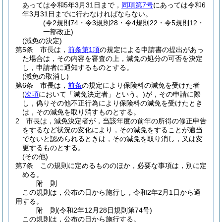
あっては令和5年3月31日まで，
同項第7号
にあっては令和6
年3月31日までに行わなければならない。
(令2規則74・令3規則28・令4規則22・令5規則12・
一部改正)
(減免の決定)
第5条
市長は，
前条第1項
の規定による申請書の提出があっ
た場合は，その内容を審査の上，減免の処分の可否を決定
し，申請者に通知するものとする。
(減免の取消し)
第6条
市長は，
前条
の規定により保険料の減免を受けた者
(
次項
において「減免決定者」という。)
が，その申請に際
し，偽りその他不正行為により保険料の減免を受けたとき
は，その減免を取り消すものとする。
2
市長は，減免決定者が，当該年度の前年の所得の修正申告
をするなど状況の変化により，その減免をすることが適当
でないと認められるときは，その減免を取り消し，又は変
更するものとする。
(その他)
第7条
この規則に定めるもののほか，必要な事項は，別に定
める。
附
則
この規則は，公布の日から施行し，令和2年2月1日から適
用する。
附
則
(令和2年12月28日
規則第74号)
この規則は，公布の日から施行する。