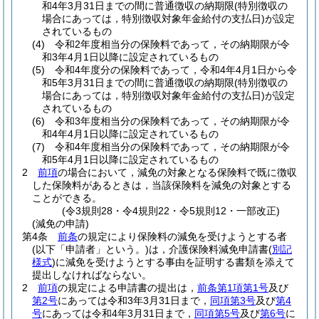
和4年3月31日までの間に普通徴収の納期限
(特別徴収の
場合にあっては，特別徴収対象年金給付の支払日)
が設定
されているもの
(4)
令和2年度相当分の保険料であって，その納期限が令
和3年4月1日以降に設定されているもの
(5)
令和4年度分の保険料であって，令和4年4月1日から令
和5年3月31日までの間に普通徴収の納期限
(特別徴収の
場合にあっては，特別徴収対象年金給付の支払日)
が設定
されているもの
(6)
令和3年度相当分の保険料であって，その納期限が令
和4年4月1日以降に設定されているもの
(7)
令和4年度相当分の保険料であって，その納期限が令
和5年4月1日以降に設定されているもの
2
前項
の場合において，減免の対象となる保険料で既に徴収
した保険料があるときは，当該保険料を減免の対象とする
ことができる。
(令3規則28・令4規則22・令5規則12・一部改正)
(減免の申請)
第4条
前条
の規定により保険料の減免を受けようとする者
(以下「申請者」という。)
は，介護保険料減免申請書
(
別記
様式
)
に減免を受けようとする事由を証明する書類を添えて
提出しなければならない。
2
前項
の規定による申請書の提出は，
前条第1項第1号
及び
第2号
にあっては令和3年3月31日まで，
同項第3号
及び
第4
号
にあっては令和4年3月31日まで，
同項第5号
及び
第6号
に