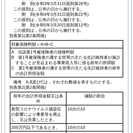
附
則
(令和3年3月31日
規則第28号)
この規則は，公布の日から施行する。
附
則
(令和4年3月31日
規則第22号)
この規則は，公布の日から施行する。
附
則
(令和5年3月20日
規則第12号)
この規則は，公布の日から施行する。
別表第1
(第2条関係)
対象保険料額＝A×B÷C
A 当該第1号被保険者の保険料額
B 第1号被保険者の属する世帯の主たる生計維持者が減少
することが見込まれる事業収入等に係る前年の所得額
C 第1号被保険者の属する世帯の主たる生計維持者の前年
の合計所得金額
備考 A,B及びCは，それぞれ数値を表すものとする。
別表第2
(第2条関係)
前年の合計所得金額又は条
減額の割合
件
新型コロナウイルス感染症
10分の10
の影響により事業等を廃止
し，又は失業したとき。
200万円以下であるとき。
10分の10