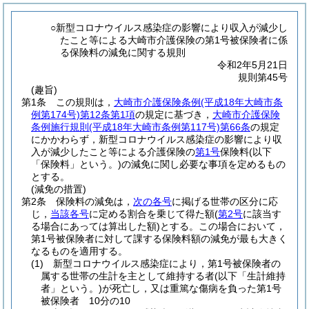
○新型コロナウイルス感染症の影響により収入が減少し
たこと等による大崎市介護保険の第1号被保険者に係
る保険料の減免に関する規則
令和2年5月21日
規則第45号
(趣旨)
第1条
この規則は，
大崎市介護保険条例
(平成18年大崎市条
例第174号)
第12条第1項
の規定に基づき，
大崎市介護保険
条例施行規則
(平成18年大崎市条例第117号)
第66条
の規定
にかかわらず，新型コロナウイルス感染症の影響により収
入が減少したこと等による介護保険の
第1号
保険料
(以下
「保険料」という。)
の減免に関し必要な事項を定めるもの
とする。
(減免の措置)
第2条
保険料の減免は，
次の各号
に掲げる世帯の区分に応
じ，
当該各号
に定める割合を乗じて得た額
(
第2号
に該当す
る場合にあっては算出した額)
とする。
この場合において，
第1号被保険者に対して課する保険料額の減免が最も大きく
なるものを適用する。
(1)
新型コロナウイルス感染症により，第1号被保険者の
属する世帯の生計を主として維持する者
(以下「生計維持
者」という。)
が死亡し，又は重篤な傷病を負った第1号
被保険者 10分の10