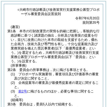
○大崎市行政診断及び改善策実行支援業務公募型プロポ
ーザル審査委員会設置規則
令和7年6月20日
規則第35号
(趣旨)
第1条
本市の行財政運営の実情を的確に把握し，客観的な行
政診断に基づく諸課題の抽出，分析及び改善策の提案を行
い，並びに改善に向けた本市の取組を支援するため，優れ
た企画力，技術力及び専門性を有し，十分な提案能力及び
業務実績を備えた受託事業者
(以下「最優秀提案者」とい
う。)
を選定するため，大崎市行政診断及び改善策実行支援
業務公募型プロポーザル審査委員会
(以下「委員会」とい
う。)
を設置する。
(所掌事務)
第2条
委員会の所掌事務は，次に掲げる事項とする。
(1)
プロポーザル実施要領，審査項目及び評価基準の審査
及び決定に関すること。
(2)
企画提案等の審査及び最優秀提案者の選定に関するこ
と。
(3)
前2号
に掲げるもののほか，必要な事項に関するこ
と。
(組織等)
第3条
委員会は，委員5人以内で組織する。