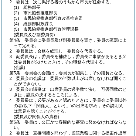
2
委員は，次に掲げる者のうちから市長が任命する。
(1)
総務部長
(2)
市民協働推進部長
(3)
市民協働推進部行政改革推進監
(4)
総務部財政課長
(5)
市民協働推進部行政管理課長
(委員長及び副委員長)
第4条
委員会に委員長及び副委員長を置き，委員の互選によ
って定める。
2
委員長は，会務を総理し，委員会を代表する。
3
副委員長は，委員長を補佐し，委員長に事故があるとき又
は委員長が欠けたときは，その職務を代理する。
(会議)
第5条
委員会の会議は，委員長が招集し，その議長となる。
2
委員会の会議は，委員の半数以上が出席しなければ開くこ
とができない。
3
委員会の議事は，出席委員の過半数で決し，可否同数のと
きは，議長の決するところによる。
4
委員長は，必要があると認めたときは，委員会に委員以外
の者
(以下「関係人」という。)
の出席を求め，その説明又
は意見を聴くことができる。
(委員及び関係人の責務)
第6条
委員は，公正かつ客観的な審査に努めなければならな
い。
2
委員は，直接間接を問わず，当該業務に関する提案作成等