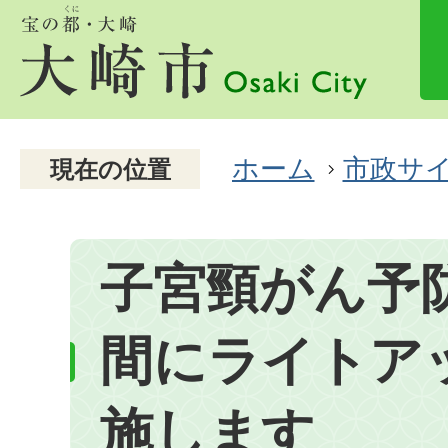
ホーム
市政サ
現在の位置
子宮頸がん予
間にライトア
施します