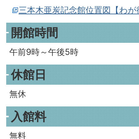
三本木亜炭記念館位置図【わが
開館時間
午前9時～午後5時
休館日
無休
入館料
無料