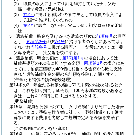
(2)
職員の収入によって生計を維持していた子，父母，
孫，祖父母及び兄弟姉妹
(3)
前2号
に掲げる者以外の者で主として職員の収入によ
って生計を維持していたもの
(4)
第2号
に該当しない子，父母，孫，祖父母及び兄弟姉
妹
3
遺族補償一時金を受けるべき遺族の順位は
前項各号
の順序
とし，
同項第2号
及び
第4号
に掲げる者のうちにあっては，
それぞれ
当該各号
に掲げる順序とし，父母については，養
父母を先にし，実父母を後にする。
4
遺族補償一時金の額は，
第1項第1号
の場合にあっては，
補償基礎額の400倍に相当する金額，
同項第2号
の場合にあ
っては，補償基礎額の400倍に相当する金額から既に支給
された遺族補償年金の額の合計額を控除した額とする。
(年金たる補償の額の端数処理)
第14条の2
年金たる補償の額に50円未満の端数があるとき
は，これを切り捨て，50円以上100円未満の端数があると
きは，これを100円に切り上げるものとする。
(葬祭補償)
第15条
職員が公務上死亡し，又は通勤により死亡した場合
においては，葬祭を行う者に対して，葬祭補償として通常
葬祭に要する費用を考慮して規則で定める金額を支給す
る。
(この条例に定めがない事項)
第16条
この章に定めるもののほか，補償に関し必要な事項