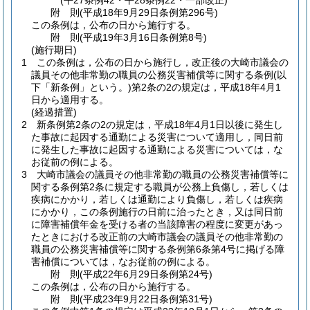
(平27条例42・平28条例22・一部改正)
附
則
(平成18年9月29日
条例第296号)
この条例は，公布の日から施行する。
附
則
(平成19年3月16日
条例第8号)
(施行期日)
1
この条例は，公布の日から施行し，改正後の大崎市議会の
議員その他非常勤の職員の公務災害補償等に関する条例
(以
下「新条例」という。)
第2条の2の規定は，平成18年4月1
日から適用する。
(経過措置)
2
新条例第2条の2の規定は，平成18年4月1日以後に発生し
た事故に起因する通勤による災害について適用し，同日前
に発生した事故に起因する通勤による災害については，な
お従前の例による。
3
大崎市議会の議員その他非常勤の職員の公務災害補償等に
関する条例第2条に規定する職員が公務上負傷し，若しくは
疾病にかかり，若しくは通勤により負傷し，若しくは疾病
にかかり，この条例施行の日前に治ったとき，又は同日前
に障害補償年金を受ける者の当該障害の程度に変更があっ
たときにおける改正前の大崎市議会の議員その他非常勤の
職員の公務災害補償等に関する条例第6条第4号に掲げる障
害補償については，なお従前の例による。
附
則
(平成22年6月29日
条例第24号)
この条例は，公布の日から施行する。
附
則
(平成23年9月22日
条例第31号)