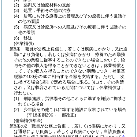
(2)
薬剤又は治療材料の支給
(3)
処置，手術その他の治療
(4)
居宅における療養上の管理及びその療養に伴う世話そ
の他の看護
(5)
病院又は診療所への入院及びその療養に伴う世話その
他の看護
(6)
移送
(休業補償)
第8条
職員が公務上負傷し，若しくは疾病にかかり，又は通
勤により負傷し，若しくは疾病にかかり，療養のため勤務
その他の業務に従事することのできない場合において，給
与その他の収入を得ることができないときは，休業補償と
して，その収入を得ることのできない期間につき，補償基
礎額の100分の60に相当する金額を支給する。
ただし，次
に掲げる場合
(規則で定める場合に限る。)
には，その拘禁
され，又は収容されている期間については，休業補償は，
行わない。
(1)
刑事施設，労役場その他これらに準ずる施設に拘禁さ
れている場合
(2)
少年院その他これに準ずる施設に収容されている場合
(平18条例296・一部改正)
(傷病補償年金)
第8条の2
職員が公務上負傷し，若しくは疾病にかかり，又
は通勤により負傷し，若しくは疾病にかかり，当該負傷又