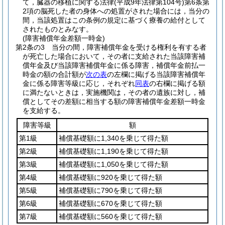
て，臓器の移植に関する法律
(平成9年法律第104号)
第6条第
2項の脳死した者の身体への処置がされた場合には，当分の
間，当該処置はこの条例の規定に基づく療養の給付として
されたものとみなす。
(障害補償年金差額一時金)
第2条の3
当分の間，障害補償年金を受ける権利を有する者
が死亡した場合において，その者に支給された当該障害補
償年金及び当該障害補償年金に係る障害，補償年金前払一
時金の額の合計額が
次の表
の左欄に掲げる当該障害補償年
金に係る障害等級に応じ，それぞれ
同表
の右欄に掲げる額
に満たないときは，実施機関は，その者の遺族に対し，補
償としてその差額に相当する額の障害補償年金差額一時金
を支給する。
障害等級
額
第1級
補償基礎額に1,340を乗じて得た額
第2級
補償基礎額に1,190を乗じて得た額
第3級
補償基礎額に1,050を乗じて得た額
第4級
補償基礎額に920を乗じて得た額
第5級
補償基礎額に790を乗じて得た額
第6級
補償基礎額に670を乗じて得た額
第7級
補償基礎額に560を乗じて得た額