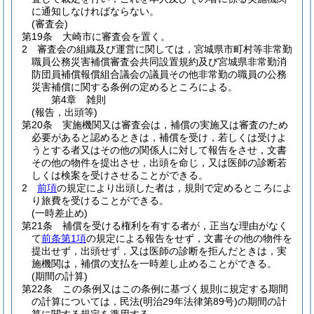
に通知しなければならない。
(審査会)
第19条
大崎市に審査会を置く。
2
審査会の組織及び運営に関しては，宮城県市町村等非常勤
職員公務災害補償審査会共同設置規約及び宮城県非常勤消
防団員補償報償組合議会の議員その他非常勤の職員の公務
災害補償に関する条例の定めるところによる。
第4章
雑則
(報告，出頭等)
第20条
実施機関又は審査会は，補償の実施又は審査のため
必要があると認めるときは，補償を受け，若しくは受けよ
うとする者又はその他の関係人に対して報告をさせ，文書
その他の物件を提出させ，出頭を命じ，又は医師の診断若
しくは検案を受けさせることができる。
2
前項
の規定により出頭した者は，規則で定めるところによ
り旅費を受けることができる。
(一時差止め)
第21条
補償を受ける権利を有する者が，正当な理由がなく
て
前条第1項
の規定による報告をせず，文書その他の物件を
提出せず，出頭せず，又は医師の診断を拒んだときは，実
施機関は，補償の支払を一時差し止めることができる。
(期間の計算)
第22条
この条例又はこの条例に基づく規則に規定する期間
の計算については，民法
(明治29年法律第89号)
の期間の計