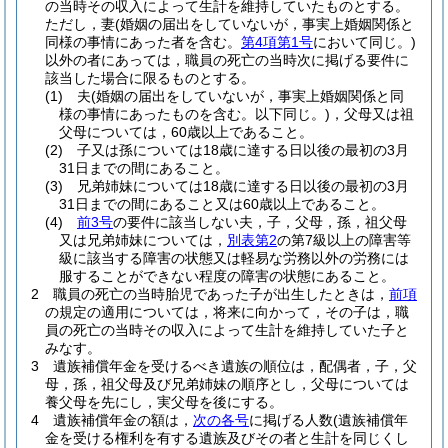
の当時その収入によって生計を維持していたものとする。
ただし，妻
(婚姻の届出をしていないが，事実上婚姻関係と
同様の事情にあった者を含む。
第4項第1号
において同じ。)
以外の者にあっては，職員の死亡の当時次に掲げる要件に
該当した場合に限るものとする。
(1)
夫
(婚姻の届出をしていないが，事実上婚姻関係と同
様の事情にあったものを含む。以下同じ。)
，父母又は祖
父母については，60歳以上であること。
(2)
子又は孫については18歳に達する日以後の最初の3月
31日までの間にあること。
(3)
兄弟姉妹については18歳に達する日以後の最初の3月
31日までの間にあること又は60歳以上であること。
(4)
前3号
の要件に該当しない夫，子，父母，孫，祖父母
又は兄弟姉妹については，
別表第2
の第7級以上の障害等
級に該当する障害の状態又は軽易な労務以外の労務には
服することができない程度の障害の状態にあること。
2
職員の死亡の当時胎児であった子が出生したときは，
前項
の規定の適用については，将来に向かって，その子は，職
員の死亡の当時その収入によって生計を維持していた子と
みなす。
3
遺族補償年金を受けるべき遺族の順位は，配偶者，子，父
母，孫，祖父母及び兄弟姉妹の順序とし，父母については
養父母を先にし，実父母を後にする。
4
遺族補償年金の額は，
次の各号
に掲げる人数
(遺族補償年
金を受ける権利を有する遺族及びその者と生計を同じくし