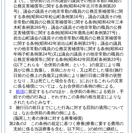
までに，合併前の古川市議会の議員その他非常勤の職員の
公務災害補償等に関する条例
(昭和42年古川市条例第20
号)
，議会の議員その他非常勤の職員の公務災害補償等に関
する条例
(昭和42年松山町条例第16号)
，議会の議員その他
非常勤の職員の公務災害補償等に関する条例
(昭和42年三本
木町条例第265号)
，議会の議員その他非常勤の職員の公務
災害補償等に関する条例
(昭和42年鹿島台町条例第27号)
，
岩出山町議会の議員その他非常勤の職員の公務災害補償等
に関する条例
(昭和42年岩出山町条例第23号)
，議会の議員
その他非常勤の職員の公務災害補償等に関する条例
(昭和42
年鳴子町条例第24号)
又は議会の議員その他非常勤の職員の
公務災害補償等に関する条例
(昭和42年田尻町条例第23号)
(以下これらを「合併前の条例」という。)
の規定により職
員が公務上負傷し，疾病にかかり，又は死亡した場合
(施行
日前の公務上の負傷又は疾病により施行日後に障害の状態
となり，又は死亡した場合を含む。)
におけるこれらの災害
に係る補償については，なお合併前の条例の例による。
2
前項
に規定するもののほか，合併前の条例による処分，手
続その他の行為は，それぞれこの条例の相当規定によりな
されたものとみなす。
3
施行日の前日までにした行為に対する罰則の適用について
は，なお合併前の条例の例による。
(脳死した者の身体に対する療養補償)
第2条の2
この条例の規定に基づく療養
(療養に要する費用の
支給に係る当該療養を含む。以下同じ。)
の給付に継続し