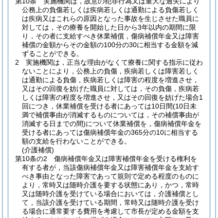
第10条
実施機関は，故意の犯罪行為又は重大な過失により
公務上の負傷若しくは疾病若しくは通勤による負傷若しく
は疾病又はこれらの原因となった事故を生じさせた職員に
対しては，その療養を開始した日から3年以内の期間に限
り，その者に支給すべき休業補償，傷病補償年金又は障害
補償の金額からその金額の100分の30に相当する金額を減
ずることができる。
2
実施機関は，正当な理由がなくて療養に関する指示に従わ
ないことにより，公務上の負傷，疾病若しくは障害若しく
は通勤による負傷，疾病若しくは障害の程度を増進させ，
又はその回復を妨げた職員に対しては，その負傷，疾病若
しくは障害の程度を増進させ，又はその回復を妨げた場合1
回につき，休業補償を受ける者にあっては10日間
(10日未
満で補償事由が消滅するものについては，その補償事由が
消滅する日までの間)
について休業補償を，傷病補償年金を
受ける者にあっては傷病補償年金の365分の10に相当する
額の支給を行わないことができる。
(介護補償)
第10条の2
傷病補償年金又は障害補償年金を受ける権利を
有する者が，当該傷病補償年金又は障害補償年金を支給す
べき事由となった障害であって規則で定める程度のものに
より，常時又は随時介護を要する状態にあり，かつ，常時
又は随時介護を受けている場合においては，介護補償とし
て，当該介護を受けている期間，常時又は随時介護を受け
る場合に通常要する費用を考慮して市長が定める金額を支