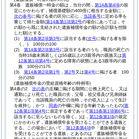
第4条
遺族補償一時金の額は，当分の間，
第14条第4項
の規
定にかかわらず，補償基礎額の400倍に相当する金額に，
次の各号
に掲げる者の区分に応じ，
当該各号
に定める率を
乗じて得た金額
(
第14条第1項第2号
の場合にあっては，そ
の額から既に支給された遺族補償年金の額の合計額を控除
した額)
とする。
(1)
第14条第2項第3号
に該当する者
(
次号
に掲げる者を除
く。)
100分の100
(2)
第14条第2項第3号
に該当する者のうち，職員の死亡の
当時18歳未満若しくは55歳以上の3親等内の親族又は
第
12条第1項第4号
に定める障害の状態にある3親等内の親
族 100分の175
(3)
第14条第2項第1号
，
第2号
又は
第4号
に掲げる者 100
分の250
(遺族補償年金の受給資格年齢の特例等)
第4条の2
次の表
の左欄に掲げる期間に公務上死亡し，又は
通勤により死亡した職員の夫，父母，祖父母及び兄弟姉妹
であって，当該職員の死亡の当時，その収入によって生計
を維持し，かつ，
同表
の中欄に掲げる年齢であったもの
(
第
12条第1項第4号
に規定する者であって
第13条第1項第6号
に
該当するに至らないものを除く。)
は，
第12条第1項
の規定
にかかわらず，遺族補償年金を受けることができる遺族と
する。
この場合において，
第12条第4項
中「遺族補償年金
を受けることができる遺族」とあるのは「遺族補償年金を