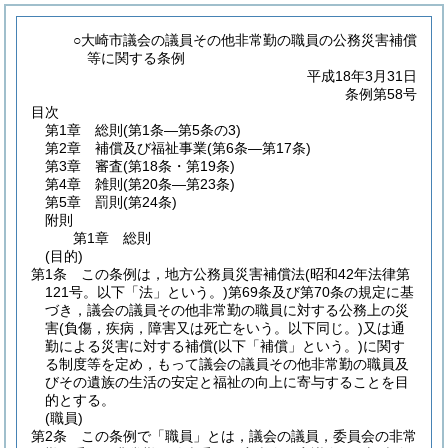
○大崎市議会の議員その他非常勤の職員の公務災害補償
等に関する条例
平成18年3月31日
条例第58号
目次
第1章
総則
(第1条―第5条の3)
第2章
補償及び福祉事業
(第6条―第17条)
第3章
審査
(第18条・第19条)
第4章
雑則
(第20条―第23条)
第5章
罰則
(第24条)
附則
第1章
総則
(目的)
第1条
この条例は，地方公務員災害補償法
(昭和42年法律第
121号。以下「法」という。)
第69条及び第70条の規定に基
づき，議会の議員その他非常勤の職員に対する公務上の災
害
(負傷，疾病，障害又は死亡をいう。以下同じ。)
又は通
勤による災害に対する補償
(以下「補償」という。)
に関す
る制度等を定め，もって議会の議員その他非常勤の職員及
びその遺族の生活の安定と福祉の向上に寄与することを目
的とする。
(職員)
第2条
この条例で「職員」とは，議会の議員，委員会の非常