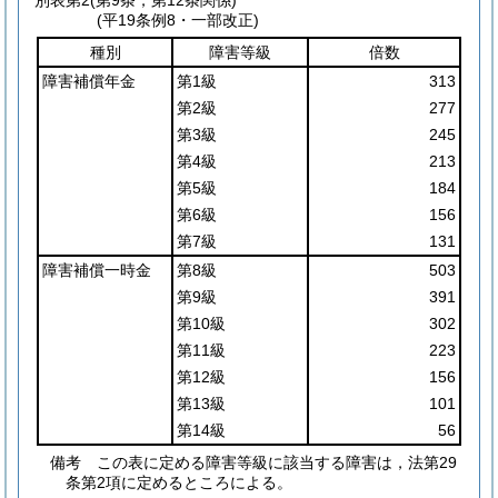
別表第2
(第9条，第12条関係)
(平19条例8・一部改正)
種別
障害等級
倍数
障害補償年金
第1級
313
第2級
277
第3級
245
第4級
213
第5級
184
第6級
156
第7級
131
障害補償一時金
第8級
503
第9級
391
第10級
302
第11級
223
第12級
156
第13級
101
第14級
56
備考 この表に定める障害等級に該当する障害は，法第29
条第2項に定めるところによる。