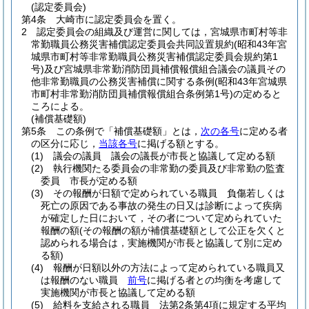
(認定委員会)
第4条
大崎市に認定委員会を置く。
2
認定委員会の組織及び運営に関しては，宮城県市町村等非
常勤職員公務災害補償認定委員会共同設置規約
(昭和43年宮
城県市町村等非常勤職員公務災害補償認定委員会規約第1
号)
及び宮城県非常勤消防団員補償報償組合議会の議員その
他非常勤職員の公務災害補償に関する条例
(昭和43年宮城県
市町村非常勤消防団員補償報償組合条例第1号)
の定めると
ころによる。
(補償基礎額)
第5条
この条例で「補償基礎額」とは，
次の各号
に定める者
の区分に応じ，
当該各号
に掲げる額とする。
(1)
議会の議員 議会の議長が市長と協議して定める額
(2)
執行機関たる委員会の非常勤の委員及び非常勤の監査
委員 市長が定める額
(3)
その報酬が日額で定められている職員 負傷若しくは
死亡の原因である事故の発生の日又は診断によって疾病
が確定した日において，その者について定められていた
報酬の額
(その報酬の額が補償基礎額として公正を欠くと
認められる場合は，実施機関が市長と協議して別に定め
る額)
(4)
報酬が日額以外の方法によって定められている職員又
は報酬のない職員
前号
に掲げる者との均衡を考慮して
実施機関が市長と協議して定める額
(5)
給料を支給される職員 法第2条第4項に規定する平均