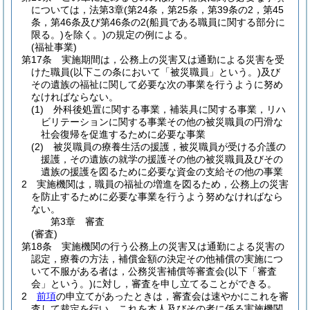
については，法第3章
(第24条，第25条，第39条の2，第45
条，第46条及び第46条の2
(船員である職員に関する部分に
限る。)
を除く。)
の規定の例による。
(福祉事業)
第17条
実施期間は，公務上の災害又は通勤による災害を受
けた職員
(以下この条において「被災職員」という。)
及び
その遺族の福祉に関して必要な次の事業を行うように努め
なければならない。
(1)
外科後処置に関する事業，補装具に関する事業，リハ
ビリテーションに関する事業その他の被災職員の円滑な
社会復帰を促進するために必要な事業
(2)
被災職員の療養生活の援護，被災職員が受ける介護の
援護，その遺族の就学の援護その他の被災職員及びその
遺族の援護を図るために必要な資金の支給その他の事業
2
実施機関は，職員の福祉の増進を図るため，公務上の災害
を防止するために必要な事業を行うよう努めなければなら
ない。
第3章
審査
(審査)
第18条
実施機関の行う公務上の災害又は通勤による災害の
認定，療養の方法，補償金額の決定その他補償の実施につ
いて不服がある者は，公務災害補償等審査会
(以下「審査
会」という。)
に対し，審査を申し立てることができる。
2
前項
の申立てがあったときは，審査会は速やかにこれを審
査して裁定を行い，これを本人及びその者に係る実施機関