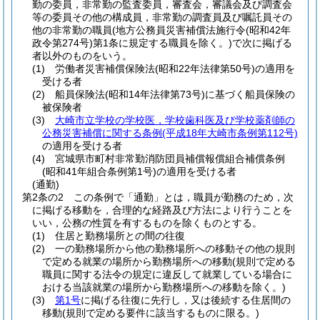
勤の委員，非常勤の監査委員，審査会，審議会及び調査会
等の委員その他の構成員，非常勤の調査員及び嘱託員その
他の非常勤の職員
(地方公務員災害補償法施行令
(昭和42年
政令第274号)
第1条に規定する職員を除く。)
で次に掲げる
者以外のものをいう。
(1)
労働者災害補償保険法
(昭和22年法律第50号)
の適用を
受ける者
(2)
船員保険法
(昭和14年法律第73号)
に基づく船員保険の
被保険者
(3)
大崎市立学校の学校医，学校歯科医及び学校薬剤師の
公務災害補償に関する条例
(平成18年大崎市条例第112号)
の適用を受ける者
(4)
宮城県市町村非常勤消防団員補償報償組合補償条例
(昭和41年組合条例第1号)
の適用を受ける者
(通勤)
第2条の2
この条例で「通勤」とは，職員が勤務のため，次
に掲げる移動を，合理的な経路及び方法により行うことを
いい，公務の性質を有するものを除くものとする。
(1)
住居と勤務場所との間の往復
(2)
一の勤務場所から他の勤務場所への移動その他の規則
で定める就業の場所から勤務場所への移動
(規則で定める
職員に関する法令の規定に違反して就業している場合に
おける当該就業の場所から勤務場所への移動を除く。)
(3)
第1号
に掲げる往復に先行し，又は後続する住居間の
移動
(規則で定める要件に該当するものに限る。)