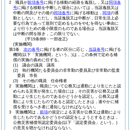
2
職員が
前項各号
に掲げる移動の経路を逸脱し，又は
同項各
号
に掲げる移動を中断した場合においては，当該逸脱又は
中断の間及びその後の
同項各号
に掲げる移動は，
同項
の通
勤としない。
ただし，当該逸脱又は中断が，日常生活上必
要な行為であって規則で定めるものをやむを得ない事由に
より行うための最小限度のものである場合は，当該逸脱又
は中断の間を除き，この限りでない。
(平19条例8・一部改正)
(実施機関)
第3条
次の各号
に掲げる者の区分に応じ，
当該各号
に掲げる
機関
(以下「実施機関」という。)
は，この条例で定める補
償の実施の責めに任ずる。
(1)
議会の議員 議長
(2)
執行機関たる委員会の非常勤の委員及び非常勤の監査
委員 市長
(3)
その他の職員 任命権者
2
実施機関は，職員について公務又は通勤により生じたと認
められる災害が発生した場合には，その災害が公務又は通
勤により生じたものであるかどうかを認定し，公務又は通
勤により生じたものであると認定したときは，速やかに補
償を受けるべき者に通知しなければならない。
3
実施機関は，
前項
の規定による災害が公務又は通勤により
生じたものであるかどうかの認定をしようとするときは，
公務災害補償等認定委員会
(以下「認定委員会」という。)
の意見を聴かなければならない。