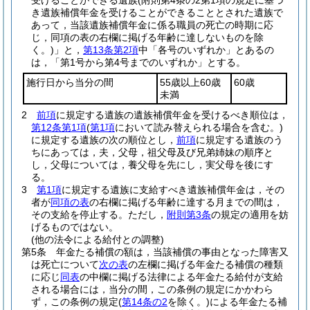
受けることができる遺族
(附則第4条の2第1項の規定に基づ
き遺族補償年金を受けることができることとされた遺族で
あって，当該遺族補償年金に係る職員の死亡の時期に応
じ，同項の表の右欄に掲げる年齢に達しないものを除
く。)
」と，
第13条第2項
中「各号のいずれか」とあるの
は，「第1号から第4号までのいずれか」とする。
施行日から当分の間
55歳以上60歳
60歳
未満
2
前項
に規定する遺族の遺族補償年金を受けるべき順位は，
第12条第1項
(
第1項
において読み替えられる場合を含む。)
に規定する遺族の次の順位とし，
前項
に規定する遺族のう
ちにあっては，夫，父母，祖父母及び兄弟姉妹の順序と
し，父母については，養父母を先にし，実父母を後にす
る。
3
第1項
に規定する遺族に支給すべき遺族補償年金は，その
者が
同項の表
の右欄に掲げる年齢に達する月までの間は，
その支給を停止する。
ただし，
附則第3条
の規定の適用を妨
げるものではない。
(他の法令による給付との調整)
第5条
年金たる補償の額は，当該補償の事由となった障害又
は死亡について
次の表
の左欄に掲げる年金たる補償の種類
に応じ
同表
の中欄に掲げる法律による年金たる給付が支給
される場合には，当分の間，この条例の規定にかかわら
ず，この条例の規定
(
第14条の2
を除く。)
による年金たる補