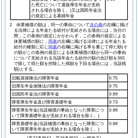
た死亡について遺族厚生年金が支給
される場合を除く。)
又は国民年金法
の規定による寡婦年金
2
休業補償の額は，同一の事由について
次の表
の左欄に掲げ
る法律による年金たる給付が支給される場合には，当分の
間，この条例の規定にかかわらず，この条例の規定による
休業補償の額に，
同表
の左欄に掲げる法律による年金たる
給付の種類に応じ
同表
の右欄に掲げる率を乗じて得た額
(そ
の額がこの条例の規定による休業補償の額から同一の事由
について支給される当該年金たる給付の額の合計額を365
で除して得た額を控除した残額を下回る場合には，当該残
額)
とする。
旧船員保険法の障害年金
0.75
旧厚生年金保険法の障害年金
0.75
旧国民年金法の障害年金
0.89
障害厚生年金及び障害基礎年金
0.73
障害厚生年金
(当該補償の事由となった障害につ
0.88
いて障害基礎年金が支給される場合を除く。)
障害基礎年金
(当該補償の事由となった障害につ
0.88
いて障害厚生年金が支給される場合を除く。)