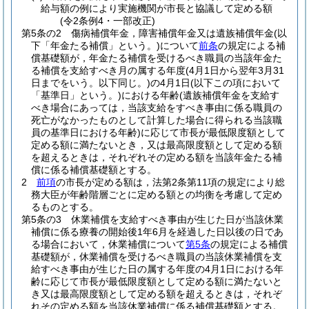
給与額の例により実施機関が市長と協議して定める額
(令2条例4・一部改正)
第5条の2
傷病補償年金，障害補償年金又は遺族補償年金
(以
下「年金たる補償」という。)
について
前条
の規定による補
償基礎額が，年金たる補償を受けるべき職員の当該年金た
る補償を支給すべき月の属する年度
(4月1日から翌年3月31
日までをいう。以下同じ。)
の4月1日
(以下この項において
「基準日」という。)
における年齢
(遺族補償年金を支給す
べき場合にあっては，当該支給をすべき事由に係る職員の
死亡がなかったものとして計算した場合に得られる当該職
員の基準日における年齢)
に応じて市長が最低限度額として
定める額に満たないとき，又は最高限度額として定める額
を超えるときは，それぞれその定める額を当該年金たる補
償に係る補償基礎額とする。
2
前項
の市長が定める額は，法第2条第11項の規定により総
務大臣が年齢階層ごとに定める額との均衡を考慮して定め
るものとする。
第5条の3
休業補償を支給すべき事由が生じた日が当該休業
補償に係る療養の開始後1年6月を経過した日以後の日であ
る場合において，休業補償について
第5条
の規定による補償
基礎額が，休業補償を受けるべき職員の当該休業補償を支
給すべき事由が生じた日の属する年度の4月1日における年
齢に応じて市長が最低限度額として定める額に満たないと
き又は最高限度額として定める額を超えるときは，それぞ
れその定める額を当該休業補償に係る補償基礎額とする。