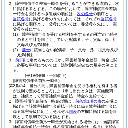
2
障害補償年金差額一時金を受けることができる遺族は，次
に掲げる者とする。
この場合において，障害補償年金差額
一時金を受けるべき遺族の順位は，
次の各号
の順序とし，
当該各号
に掲げる者のうちにあっては，それぞれ
当該各号
に掲げる順序とし，父母については，養父母を先にし，実
父母を後にする。
(1)
障害補償年金を受ける権利を有する者の死亡の当時そ
の者と生計を同じくしていた配偶者，子，父母，孫，祖
父母及び兄弟姉妹
(2)
前号
に該当しない配偶者，子，父母，孫，祖父母及び
兄弟姉妹
3
前2項
に定めるもののほか，障害補償年金差額一時金に関
し必要な事項については，法附則第5条の2の規定の例によ
る。
(平19条例8・一部改正)
(障害補償年金前払一時金)
第2条の4
当分の間，障害補償年金を受ける権利を有する者
が規則で定めるところにより申し出たときは，実施機関
は，補償として障害補償年金前払一時金を支給する。
2
障害補償年金前払一時金の額は，
前条第1項の表
の左欄に
掲げる当該障害補償年金前払一時金に係る障害補償年金に
係る障害等級に応じ，それぞれ
同表
の右欄に掲げる額を限
度として規則で定める額とする。
3
障害補償年金前払一時金が支給される場合には，当該障害
補償年金前払一時金に係る障害補償年金は，各月に支給さ