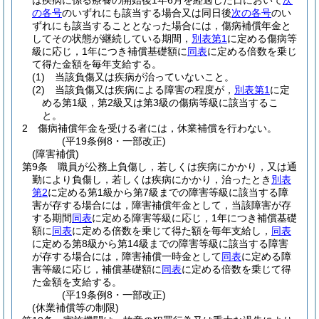
は疾病に係る療養の開始後1年6月を経過した日において
次
の各号
のいずれにも該当する場合又は同日後
次の各号
のい
ずれにも該当することとなった場合には，傷病補償年金と
してその状態が継続している期間，
別表第1
に定める傷病等
級に応じ，1年につき補償基礎額に
同表
に定める倍数を乗じ
て得た金額を毎年支給する。
(1)
当該負傷又は疾病が治っていないこと。
(2)
当該負傷又は疾病による障害の程度が，
別表第1
に定
める第1級，第2級又は第3級の傷病等級に該当するこ
と。
2
傷病補償年金を受ける者には，休業補償を行わない。
(平19条例8・一部改正)
(障害補償)
第9条
職員が公務上負傷し，若しくは疾病にかかり，又は通
勤により負傷し，若しくは疾病にかかり，治ったとき
別表
第2
に定める第1級から第7級までの障害等級に該当する障
害が存する場合には，障害補償年金として，当該障害が存
する期間
同表
に定める障害等級に応じ，1年につき補償基礎
額に
同表
に定める倍数を乗じて得た額を毎年支給し，
同表
に定める第8級から第14級までの障害等級に該当する障害
が存する場合には，障害補償一時金として
同表
に定める障
害等級に応じ，補償基礎額に
同表
に定める倍数を乗じて得
た金額を支給する。
(平19条例8・一部改正)
(休業補償等の制限)