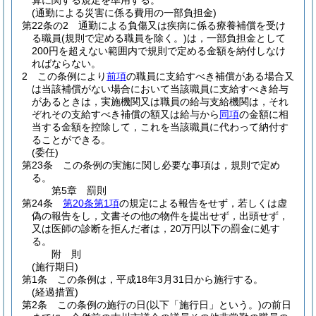
算に関する規定を準用する。
(通勤による災害に係る費用の一部負担金)
第22条の2
通勤による負傷又は疾病に係る療養補償を受け
る職員
(規則で定める職員を除く。)
は，一部負担金として
200円を超えない範囲内で規則で定める金額を納付しなけ
ればならない。
2
この条例により
前項
の職員に支給すべき補償がある場合又
は当該補償がない場合において当該職員に支給すべき給与
があるときは，実施機関又は職員の給与支給機関は，それ
ぞれその支給すべき補償の額又は給与から
同項
の金額に相
当する金額を控除して，これを当該職員に代わって納付す
ることができる。
(委任)
第23条
この条例の実施に関し必要な事項は，規則で定め
る。
第5章
罰則
第24条
第20条第1項
の規定による報告をせず，若しくは虚
偽の報告をし，文書その他の物件を提出せず，出頭せず，
又は医師の診断を拒んだ者は，20万円以下の罰金に処す
る。
附
則
(施行期日)
第1条
この条例は，平成18年3月31日から施行する。
(経過措置)
第2条
この条例の施行の日
(以下「施行日」という。)
の前日