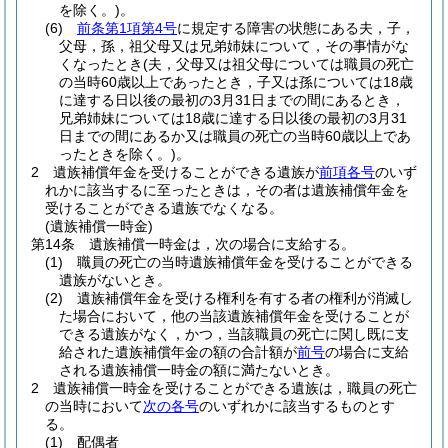
を除く。)
。
(6)
前条第1項第4号
に規定する障害の状態にある夫，子，
父母，孫，祖父母又は兄弟姉妹について，その事情がな
くなったとき
(夫，父母又は祖父母については職員の死亡
の当時60歳以上であったとき，子又は孫については18歳
に達する日以後の最初の3月31日までの間にあるとき，
兄弟姉妹については18歳に達する日以後の最初の3月31
日までの間にあるか又は職員の死亡の当時60歳以上であ
ったときを除く。)
。
2
遺族補償年金を受けることができる遺族が
前項各号
のいず
れかに該当するに至ったときは，その者は遺族補償年金を
受けることができる遺族でなくなる。
(遺族補償一時金)
第14条
遺族補償一時金は，次の場合に支給する。
(1)
職員の死亡の当時遺族補償年金を受けることができる
遺族がないとき。
(2)
遺族補償年金を受ける権利を有する者の権利が消滅し
た場合において，他の当該遺族補償年金を受けることが
できる遺族がなく，かつ，当該職員の死亡に関し既に支
給された遺族補償年金の額の合計額が
前号
の場合に支給
される遺族補償一時金の額に満たないとき。
2
遺族補償一時金を受けることができる遺族は，職員の死亡
の当時において
次の各号
のいずれかに該当するものとす
る。
(1)
配偶者