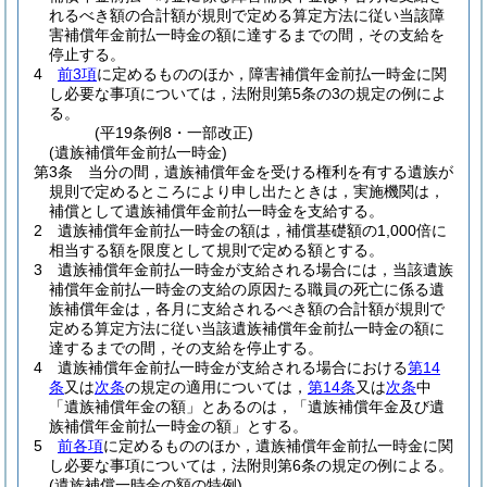
れるべき額の合計額が規則で定める算定方法に従い当該障
害補償年金前払一時金の額に達するまでの間，その支給を
停止する。
4
前3項
に定めるもののほか，障害補償年金前払一時金に関
し必要な事項については，法附則第5条の3の規定の例によ
る。
(平19条例8・一部改正)
(遺族補償年金前払一時金)
第3条
当分の間，遺族補償年金を受ける権利を有する遺族が
規則で定めるところにより申し出たときは，実施機関は，
補償として遺族補償年金前払一時金を支給する。
2
遺族補償年金前払一時金の額は，補償基礎額の1,000倍に
相当する額を限度として規則で定める額とする。
3
遺族補償年金前払一時金が支給される場合には，当該遺族
補償年金前払一時金の支給の原因たる職員の死亡に係る遺
族補償年金は，各月に支給されるべき額の合計額が規則で
定める算定方法に従い当該遺族補償年金前払一時金の額に
達するまでの間，その支給を停止する。
4
遺族補償年金前払一時金が支給される場合における
第14
条
又は
次条
の規定の適用については，
第14条
又は
次条
中
「遺族補償年金の額」とあるのは，「遺族補償年金及び遺
族補償年金前払一時金の額」とする。
5
前各項
に定めるもののほか，遺族補償年金前払一時金に関
し必要な事項については，法附則第6条の規定の例による。
(遺族補償一時金の額の特例)