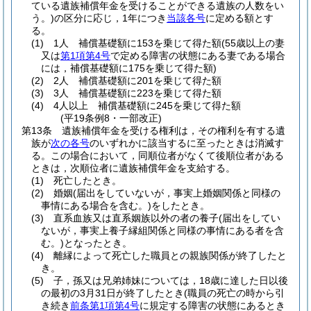
ている遺族補償年金を受けることができる遺族の人数をい
う。)
の区分に応じ，1年につき
当該各号
に定める額とす
る。
(1)
1人 補償基礎額に153を乗じて得た額
(55歳以上の妻
又は
第1項第4号
で定める障害の状態にある妻である場合
には，補償基礎額に175を乗じて得た額)
(2)
2人 補償基礎額に201を乗じて得た額
(3)
3人 補償基礎額に223を乗じて得た額
(4)
4人以上 補償基礎額に245を乗じて得た額
(平19条例8・一部改正)
第13条
遺族補償年金を受ける権利は，その権利を有する遺
族が
次の各号
のいずれかに該当するに至ったときは消滅す
る。
この場合において，同順位者がなくて後順位者がある
ときは，次順位者に遺族補償年金を支給する。
(1)
死亡したとき。
(2)
婚姻
(届出をしていないが，事実上婚姻関係と同様の
事情にある場合を含む。)
をしたとき。
(3)
直系血族又は直系姻族以外の者の養子
(届出をしてい
ないが，事実上養子縁組関係と同様の事情にある者を含
む。)
となったとき。
(4)
離縁によって死亡した職員との親族関係が終了したと
き。
(5)
子，孫又は兄弟姉妹については，18歳に達した日以後
の最初の3月31日が終了したとき
(職員の死亡の時から引
き続き
前条第1項第4号
に規定する障害の状態にあるとき