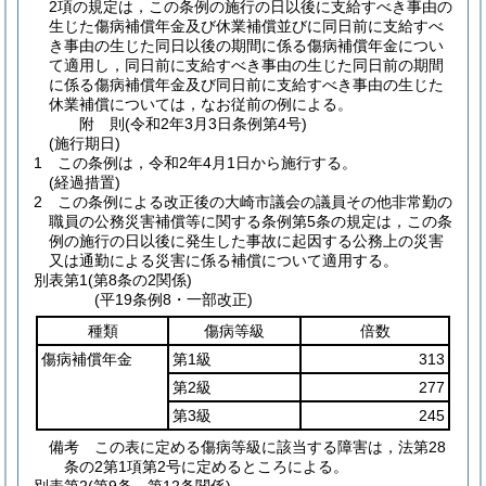
2項の規定は，この条例の施行の日以後に支給すべき事由の
生じた傷病補償年金及び休業補償並びに同日前に支給すべ
き事由の生じた同日以後の期間に係る傷病補償年金につい
て適用し，同日前に支給すべき事由の生じた同日前の期間
に係る傷病補償年金及び同日前に支給すべき事由の生じた
休業補償については，なお従前の例による。
附
則
(令和2年3月3日
条例第4号)
(施行期日)
1
この条例は，令和2年4月1日から施行する。
(経過措置)
2
この条例による改正後の大崎市議会の議員その他非常勤の
職員の公務災害補償等に関する条例第5条の規定は，この条
例の施行の日以後に発生した事故に起因する公務上の災害
又は通勤による災害に係る補償について適用する。
別表第1
(第8条の2関係)
(平19条例8・一部改正)
種類
傷病等級
倍数
傷病補償年金
第1級
313
第2級
277
第3級
245
備考 この表に定める傷病等級に該当する障害は，法第28
条の2第1項第2号に定めるところによる。