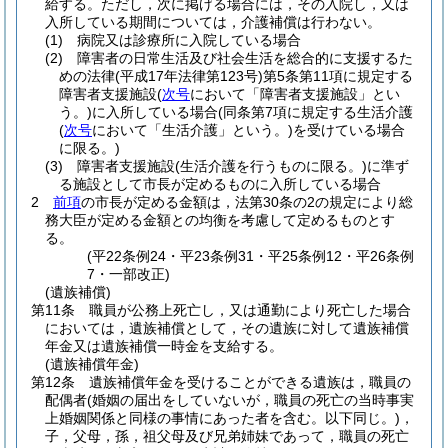
給する。
ただし，次に掲げる場合には，その入院し，又は
入所している期間については，介護補償は行わない。
(1)
病院又は診療所に入院している場合
(2)
障害者の日常生活及び社会生活を総合的に支援するた
めの法律
(平成17年法律第123号)
第5条第11項に規定する
障害者支援施設
(
次号
において「障害者支援施設」とい
う。)
に入所している場合
(同条第7項に規定する生活介護
(
次号
において「生活介護」という。)
を受けている場合
に限る。)
(3)
障害者支援施設
(生活介護を行うものに限る。)
に準ず
る施設として市長が定めるものに入所している場合
2
前項
の市長が定める金額は，法第30条の2の規定により総
務大臣が定める金額との均衡を考慮して定めるものとす
る。
(平22条例24・平23条例31・平25条例12・平26条例
7・一部改正)
(遺族補償)
第11条
職員が公務上死亡し，又は通勤により死亡した場合
においては，遺族補償として，その遺族に対して遺族補償
年金又は遺族補償一時金を支給する。
(遺族補償年金)
第12条
遺族補償年金を受けることができる遺族は，職員の
配偶者
(婚姻の届出をしていないが，職員の死亡の当時事実
上婚姻関係と同様の事情にあった者を含む。以下同じ。)
，
子，父母，孫，祖父母及び兄弟姉妹であって，職員の死亡