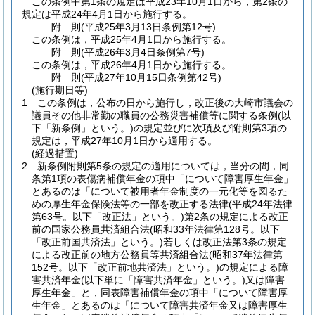
この条例中第1条の規定は平成23年10月1日から，第2条の
規定は平成24年4月1日から施行する。
附
則
(平成25年3月13日
条例第12号)
この条例は，平成25年4月1日から施行する。
附
則
(平成26年3月4日
条例第7号)
この条例は，平成26年4月1日から施行する。
附
則
(平成27年10月15日
条例第42号)
(施行期日等)
1
この条例は，公布の日から施行し，改正後の大崎市議会の
議員その他非常勤の職員の公務災害補償等に関する条例
(以
下「新条例」という。)
の規定並びに次項及び附則第3項の
規定は，平成27年10月1日から適用する。
(経過措置)
2
新条例附則第5条の規定の適用については，当分の間，同
条第1項の表傷病補償年金の項中「について障害厚生年金」
とあるのは「について被用者年金制度の一元化等を図るた
めの厚生年金保険法等の一部を改正する法律
(平成24年法律
第63号。以下「改正法」という。)
第2条の規定による改正
前の国家公務員共済組合法
(昭和33年法律第128号。以下
「改正前国共済法」という。)
若しくは改正法第3条の規定
による改正前の地方公務員等共済組合法
(昭和37年法律第
152号。以下「改正前地共済法」という。)
の規定による障
害共済年金
(以下単に「障害共済年金」という。)
又は障害
厚生年金」と，同表障害補償年金の項中「について障害厚
生年金」とあるのは「について障害共済年金又は障害厚生