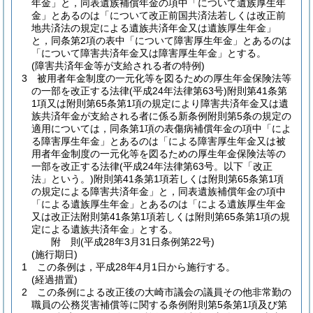
年金」と，同表遺族補償年金の項中「について遺族厚生年
金」とあるのは「について改正前国共済法若しくは改正前
地共済法の規定による遺族共済年金又は遺族厚生年金」
と，同条第2項の表中「について障害厚生年金」とあるのは
「について障害共済年金又は障害厚生年金」とする。
(障害共済年金等が支給される者の特例)
3
被用者年金制度の一元化等を図るための厚生年金保険法等
の一部を改正する法律
(平成24年法律第63号)
附則第41条第
1項又は附則第65条第1項の規定により障害共済年金又は遺
族共済年金が支給される者に係る新条例附則第5条の規定の
適用については，同条第1項の表傷病補償年金の項中「によ
る障害厚生年金」とあるのは「による障害厚生年金又は被
用者年金制度の一元化等を図るための厚生年金保険法等の
一部を改正する法律
(平成24年法律第63号。以下「改正
法」という。)
附則第41条第1項若しくは附則第65条第1項
の規定による障害共済年金」と，同表遺族補償年金の項中
「による遺族厚生年金」とあるのは「による遺族厚生年金
又は改正法附則第41条第1項若しくは附則第65条第1項の規
定による遺族共済年金」とする。
附
則
(平成28年3月31日
条例第22号)
(施行期日)
1
この条例は，平成28年4月1日から施行する。
(経過措置)
2
この条例による改正後の大崎市議会の議員その他非常勤の
職員の公務災害補償等に関する条例附則第5条第1項及び第