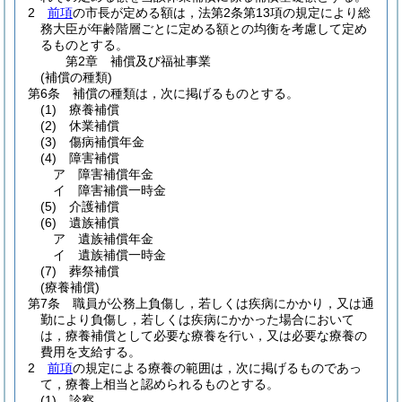
2
前項
の市長が定める額は，法第2条第13項の規定により総
務大臣が年齢階層ごとに定める額との均衡を考慮して定め
るものとする。
第2章
補償及び福祉事業
(補償の種類)
第6条
補償の種類は，次に掲げるものとする。
(1)
療養補償
(2)
休業補償
(3)
傷病補償年金
(4)
障害補償
ア
障害補償年金
イ
障害補償一時金
(5)
介護補償
(6)
遺族補償
ア
遺族補償年金
イ
遺族補償一時金
(7)
葬祭補償
(療養補償)
第7条
職員が公務上負傷し，若しくは疾病にかかり，又は通
勤により負傷し，若しくは疾病にかかった場合において
は，療養補償として必要な療養を行い，又は必要な療養の
費用を支給する。
2
前項
の規定による療養の範囲は，次に掲げるものであっ
て，療養上相当と認められるものとする。
(1)
診察