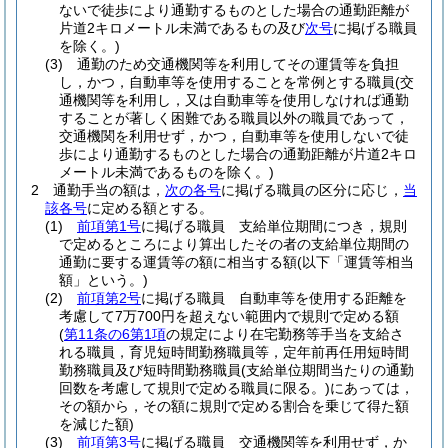
ないで徒歩により通勤するものとした場合の通勤距離が
片道2キロメートル未満であるもの及び
次号
に掲げる職員
を除く。)
(3)
通勤のため交通機関等を利用してその運賃等を負担
し，かつ，自動車等を使用することを常例とする職員
(交
通機関等を利用し，又は自動車等を使用しなければ通勤
することが著しく困難である職員以外の職員であって，
交通機関を利用せず，かつ，自動車等を使用しないで徒
歩により通勤するものとした場合の通勤距離が片道2キロ
メートル未満であるものを除く。)
2
通勤手当の額は，
次の各号
に掲げる職員の区分に応じ，
当
該各号
に定める額とする。
(1)
前項第1号
に掲げる職員 支給単位期間につき，規則
で定めるところにより算出したその者の支給単位期間の
通勤に要する運賃等の額に相当する額
(以下「運賃等相当
額」という。)
(2)
前項第2号
に掲げる職員 自動車等を使用する距離を
考慮して7万700円を超えない範囲内で規則で定める額
(
第11条の6第1項
の規定により在宅勤務等手当を支給さ
れる職員，育児短時間勤務職員等，定年前再任用短時間
勤務職員及び短時間勤務職員
(支給単位期間当たりの通勤
回数を考慮して規則で定める職員に限る。)
にあっては，
その額から，その額に規則で定める割合を乗じて得た額
を減じた額)
(3)
前項第3号
に掲げる職員 交通機関等を利用せず，か