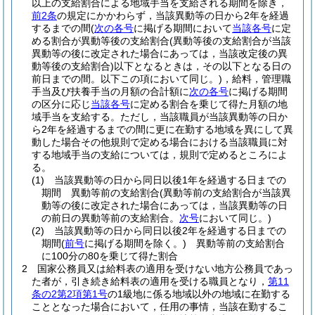
以上の支給割合による地域手当を支給される期間を除き，
前2条
の規定にかかわらず，当該異動等の日から2年を経過
するまでの間
(
次の各号
に掲げる期間において
当該各号
に定
める割合が異動等後の支給割合
(異動等後の支給割合が当該
異動等の後に改定された場合にあっては，当該改定後の異
動等後の支給割合)
以下となるときは，その以下となる日の
前日までの間。以下この項において同じ。)
，給料，管理職
手当及び扶養手当の月額の合計額に
次の各号
に掲げる期間
の区分に応じ
当該各号
に定める割合を乗じて得た月額の地
域手当を支給する。
ただし，当該職員が当該異動等の日か
ら2年を経過するまでの間に更に在勤する地域を異にして異
動した場合その他規則で定める場合における当該職員に対
する地域手当の支給については，規則で定めるところによ
る。
(1)
当該異動等の日から同日以後1年を経過する日までの
期間 異動等前の支給割合
(異動等前の支給割合が当該異
動等の後に改定された場合にあっては，当該異動等の日
の前日の異動等前の支給割合。
次号
において同じ。)
(2)
当該異動等の日から同日以後2年を経過する日までの
期間
(
前号
に掲げる期間を除く。)
異動等前の支給割合
に100分の80を乗じて得た割合
2
国家公務員又は給料表の適用を受けない地方公務員であっ
た者が，引き続き給料表の適用を受ける職員となり，
第11
条の2第2項第1号
の1級地に係る地域以外の地域に在勤する
こととなった場合において，任用の事情，当該在勤するこ