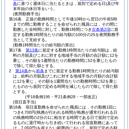
条
に基づく週休日に当たるときは，規則で定める日)
及び年
末年始の休日等をいう。
(夜間勤務手当)
第16条
正規の勤務時間として午後10時から翌日の午前5時
までの間に勤務することを命ぜられた職員には，その間に
勤務した全時間に対して，勤務1時間につき
次条第2項
に規
定する勤務1時間当たりの給与額の100分の25を夜間勤務手
当として支給する。
(勤務1時間当たりの給与額の算出)
第17条
第13条
に規定する勤務1時間当たりの給与額は，給
料の月額及びこれに対する地域手当の月額の合計額に12を
乗じ，その額を1週間当たりの勤務時間に52を乗じたもの
で除して得た額とする。
2
第14条
から
前条
までに規定する勤務1時間当たりの給与額
は，給料の月額及びこれに対する地域手当の月額の合計額
に12を乗じ，その額を1週間当たりの勤務時間に52を乗じ
たものから規則で定める時間を減じたもので除して得た額
とする。
(平18条例195・平21条例28・一部改正)
(宿日直手当)
第18条
宿日直勤務を命ぜられた職員には，その勤務1回に
つき4,700円
(執務が行われる時間が執務が通常行われる日
の執務時間の2分の1に相当する時間である日で規則で定め
るものに退庁時から引き続いて行われる宿直勤務にあって
は，7,050円)
を超えない範囲内において，規則で定める額