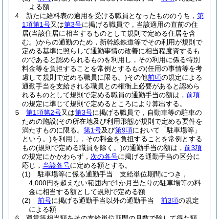
よる額
4
新たに給料表の適用を受ける職員となったもののうち，
第
1項第1号
又は
第3号
に掲げる職員で，当該適用の直前の住
居
(当該住居に相当するものとして規則で定める住居を含
む。)
からの通勤のため，新幹線鉄道等でその利用が規則で
定める基準に照らして通勤事情の改善に相当程度資するも
のであると認められるものを利用し，その利用に係る特別
料金等を負担することを常例とするもの
(任用の事情等を考
慮して規則で定める職員に限る。)
その他
前項
の規定による
通勤手当を支給される職員との権衡上必要があると認めら
れるものとして規則で定める職員の通勤手当の額は，
前項
の規定に準じて規則で定めるところにより算出する。
5
第1項第2号
又は
第3号
に掲げる職員で，自動車等の駐車の
ための施設
(その所在地及び利用形態が規則で定める要件を
満たすものに限る。
第1号
及び
第9項
において「駐車場等」
という。)
を利用し，その料金を負担することを常例とする
もの
(規則で定める職員を除く。)
の通勤手当の額は，
前3項
の規定にかかわらず，
次の各号
に掲げる通勤手当の区分に
応じ，
当該各号
に定める額とする。
(1)
駐車場等に係る通勤手当 支給単位期間につき，
4,000円を超えない範囲内で1か月当たりの駐車場等の料
金に相当する額として規則で定める額
(2)
前号
に掲げる通勤手当以外の通勤手当
前3項
の規定
による額
6
運賃等相当額をその支給単位期間の月数で除して得た額