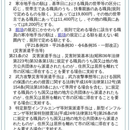
2
寒冷地手当の額は，基準日における職員の世帯等の区分に
応じ，世帯主である職員のうち，扶養親族のある職員
(規則
で定めるものを除く。)
にあっては19,800円，その他の世帯
主である職員にあっては11,400円とし，その他の職員にあ
っては8,200円とする。
3
前項
の規定にかかわらず，規則で定める場合に該当する職
員の寒冷地手当の額は，
前項
の規定による額を超えない範
囲内で，規則で定める額とする。
(平21条例28・平26条例30・令6条例35・一部改正)
(災害派遣手当等)
第21条の2
災害派遣手当は，災害対策基本法
(昭和36年法律
第223号)
第32条第1項に規定する職員のうち国又は他の地
方公共団体から派遣されたものが，住所又は居所を離れて
市の区域に滞在することを要する場合に支給する。
2
武力攻撃災害等派遣手当は，武力攻撃事態等における国民
の保護のための措置に関する法律
(平成16年法律第112号)
第
154条
(同法第183条において準用する場合を含む。)
に規定
する職員のうち国又は他の地方公共団体から派遣されたも
のが，住所又は居所を離れて市の区域に滞在することを要
する場合に支給する。
3
特定新型インフルエンザ等対策派遣手当は，新型インフル
エンザ等対策特別措置法
(平成24年法律第31号)
第26条の8
に規定する職員のうち国又は他の地方公共団体から派遣さ
れたものが，住所又は居所を離れて市の区域に滞在するこ
とを要する場合に支給する。