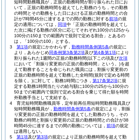
短時間勤務職員が，正規の勤務時間が割り振られた日にお
いて，正規の勤務時間を超えてした勤務のうち，その勤務
の時間とその勤務をした日における正規の勤務時間との合
計が7時間45分に達するまでの間の勤務に対する
前項
の規
定の適用については，
同項
中「正規の勤務時間を超えてし
た次に掲げる勤務の区分に応じてそれぞれ100分の125から
100分の150までの範囲内で規則で定める割合」とあるの
は，「100分の100」とする。
3
第1項
の規定にかかわらず，
勤務時間条例第5条
の規定に
より，あらかじめ
同条例第3条第2項
及び
第4条第1項
により
割り振られた1週間の正規の勤務時間
(以下この項及び
次項
において「割振り変更前の正規の勤務時間」という。)
を超
えて勤務することを命じられた職員には，割振り変更前の
正規の勤務時間を超えて勤務した全時間
(規則で定める時間
を除く。)
に対して，勤務1時間につき，
第17条第2項
に規
定する勤務1時間当たりの給与額に100分の25から100分の
50までの範囲内で規則で定める割合を乗じて得た額を時間
外勤務手当として支給する。
4
育児短時間勤務職員等，定年前再任用短時間勤務職員及び
短時間勤務職員が，
勤務時間条例第5条
の規定により，割振
り変更前の正規の勤務時間を超えてした勤務のうち，その
勤務の時間と割振り変更前の正規の勤務時間との合計が38
時間45分に達するまでの間の勤務については，
前項
の規定
は適用しない。
5
第1項
及び
第3項
の規定により正規の勤務時間を超えて勤