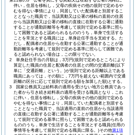
第11条の5
公署を異にする異動又は在勤する公署の移転に
伴い，住居を移転し，父母の疾病その他の規則で定めるや
むを得ない事情により，同居していた配偶者と別居するこ
ととなった職員で，当該異動又は公署の移転の直前の住居
から当該異動又は公署の移転の直後に在勤する公署に通勤
することが通勤距離等を考慮して規則で定める基準に照ら
して困難であると認められるもののうち，単身で生活する
ことを常況とする職員には，単身赴任手当を支給する。
た
だし，配偶者の住居から在勤する公署に通勤することが通
勤距離等を考慮して規則で定める基準に照らして困難であ
ると認められない場合は，この限りでない。
2
単身赴任手当の月額は，3万円
(規則で定めるところにより
算定した職員の住居と配偶者の住居との間の交通距離
(以下
単に「交通距離」という。)
が規則で定める距離以上である
職員にあっては，その額に，7万円を超えない範囲内で交通
距離の区分に応じて規則で定める額を加算した額)
とする。
3
国家公務員又は給料表の適用を受けない地方公務員であっ
た者から引き続き給料表の適用を受ける職員となり，これ
に伴い，住居を移転し，父母の疾病その他の規則で定める
やむを得ない事情により，同居していた配偶者と別居する
こととなった職員で，当該適用の直前の住居から当該適用
の直後に在勤する公署に通勤することが通勤距離等を考慮
して規則で定める基準に照らして困難であると認められる
もののうち，単身で生活することを常況とする職員
(任用の
事情等を考慮して規則で定める職員に限る。)
その他
第1項