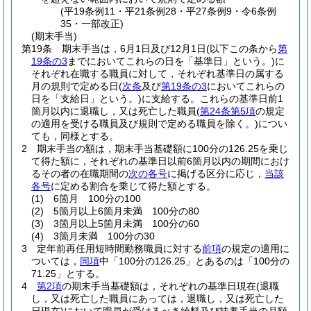
(平19条例11・平21条例28・平27条例9・令6条例
35・一部改正)
(期末手当)
第19条
期末手当は，6月1日及び12月1日
(以下この条から
第
19条の3
までにおいてこれらの日を「基準日」という。)
に
それぞれ在職する職員に対して，それぞれ基準日の属する
月の規則で定める日
(
次条
及び
第19条の3
においてこれらの
日を「支給日」という。)
に支給する。
これらの基準日前1
箇月以内に退職し，又は死亡した職員
(
第24条第5項
の規定
の適用を受ける職員及び規則で定める職員を除く。)
につい
ても，同様とする。
2
期末手当の額は，期末手当基礎額に100分の126.25を乗じ
て得た額に，それぞれの基準日以前6箇月以内の期間におけ
るその者の在職期間の
次の各号
に掲げる区分に応じ，
当該
各号
に定める割合を乗じて得た額とする。
(1)
6箇月 100分の100
(2)
5箇月以上6箇月未満 100分の80
(3)
3箇月以上5箇月未満 100分の60
(4)
3箇月未満 100分の30
3
定年前再任用短時間勤務職員に対する
前項
の規定の適用に
ついては，
同項
中「100分の126.25」とあるのは「100分の
71.25」とする。
4
第2項
の期末手当基礎額は，それぞれの基準日現在
(退職
し，又は死亡した職員にあっては，退職し，又は死亡した