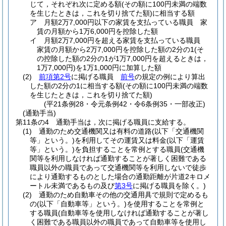
じて，それぞれ次に定める額
(その額に100円未満の端数
を生じたときは，これを切り捨てた額)
に相当する額
ア
月額2万7,000円以下の家賃を支払っている職員 家
賃の月額から1万6,000円を控除した額
イ
月額2万7,000円を超える家賃を支払っている職員
家賃の月額から2万7,000円を控除した額の2分の1
(そ
の控除した額の2分の1が1万7,000円を超えるときは，
1万7,000円)
を1万1,000円に加算した額
(2)
前項第2号
に掲げる職員
前号
の規定の例により算出
した額の2分の1に相当する額
(その額に100円未満の端数
を生じたときは，これを切り捨てた額)
(平21条例28・令元条例42・令6条例35・一部改正)
(通勤手当)
第11条の4
通勤手当は，次に掲げる職員に支給する。
(1)
通勤のため交通機関又は有料の道路
(以下「交通機関
等」という。)
を利用してその運賃又は料金
(以下「運賃
等」という。)
を負担することを常例とする職員
(交通機
関等を利用しなければ通勤することが著しく困難である
職員以外の職員であって交通機関等を利用しないで徒歩
により通勤するものとした場合の通勤距離が片道2キロメ
ートル未満であるもの及び
第3号
に掲げる職員を除く。)
(2)
通勤のため自動車その他の交通用具で規則で定めるも
の
(以下「自動車等」という。)
を使用することを常例と
する職員
(自動車等を使用しなければ通勤することが著し
く困難である職員以外の職員であって自動車等を使用し