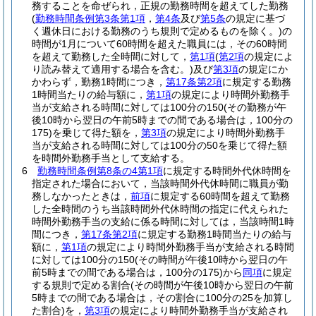
務することを命ぜられ，正規の勤務時間を超えてした勤務
(
勤務時間条例第3条第1項
，
第4条
及び
第5条
の規定に基づ
く週休日における勤務のうち規則で定めるものを除く。)
の
時間が1月について60時間を超えた職員には，その60時間
を超えて勤務した全時間に対して，
第1項
(
第2項
の規定によ
り読み替えて適用する場合を含む。)
及び
第3項
の規定にか
かわらず，勤務1時間につき，
第17条第2項
に規定する勤務
1時間当たりの給与額に，
第1項
の規定により時間外勤務手
当が支給される時間に対しては100分の150
(その勤務が午
後10時から翌日の午前5時までの間である場合は，100分の
175)
を乗じて得た額を，
第3項
の規定により時間外勤務手
当が支給される時間に対しては100分の50を乗じて得た額
を時間外勤務手当として支給する。
6
勤務時間条例第8条の4第1項
に規定する時間外代休時間を
指定された場合において，当該時間外代休時間に職員が勤
務しなかったときは，
前項
に規定する60時間を超えて勤務
した全時間のうち当該時間外代休時間の指定に代えられた
時間外勤務手当の支給に係る時間に対しては，当該時間1時
間につき，
第17条第2項
に規定する勤務1時間当たりの給与
額に，
第1項
の規定により時間外勤務手当が支給される時間
に対しては100分の150
(その時間が午後10時から翌日の午
前5時までの間である場合は，100分の175)
から
同項
に規定
する規則で定める割合
(その時間が午後10時から翌日の午前
5時までの間である場合は，その割合に100分の25を加算し
た割合)
を，
第3項
の規定により時間外勤務手当が支給され