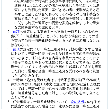
の在職期間中の行為に係る刑事事件に関して，その者が
逮捕された場合又はその者から聴取した事項若しくは調
査により判明した事実に基づきその者に犯罪があると思
料するに至った場合であって，その者に対し期末手当を
支給することが，公務に対する信頼を確保し，期末手当
に関する制度の適正かつ円滑な実施を維持する上で重大
な支障を生ずると認めるとき。
2
前項
の規定による期末手当の支給を一時差し止める処分
(以下「一時差止処分」という。)
を行う場合には，その旨
を書面で当該一時差止処分を受けるべき者に通知しなけれ
ばならない。
3
前項
の規定により一時差止処分を行う旨の通知をする場合
において，当該一時差止処分を受けるべき者の所在が知れ
ないときは，通知をすべき内容を市長の定めるところによ
り告示することをもって通知に代えることができる。
この
場合においては，その告示した日から起算して2週間を経過
した日に，通知が当該一時差止処分を受けるべき者に到達
したものとみなす。
4
一時差止処分を受けた者は，行政不服審査法
(平成26年法
律第68号)
第18条第1項本文に規定する期間が経過した後に
おいては，当該一時差止処分後の事情の変化を理由に，当
該一時差止処分をした者に対し，その取消しを申し立てる
ことができる。
5
任命権者は，一時差止処分について，
次の各号
のいずれか
に該当するに至った場合には，速やかに当該一時差止処分