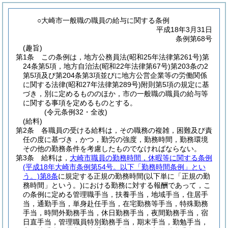
○大崎市一般職の職員の給与に関する条例
平成18年3月31日
条例第68号
(趣旨)
第1条
この条例は，地方公務員法
(昭和25年法律第261号)
第
24条第5項，地方自治法
(昭和22年法律第67号)
第203条の2
第5項及び第204条第3項並びに地方公営企業等の労働関係
に関する法律
(昭和27年法律第289号)
附則第5項の規定に基
づき，別に定めるもののほか，市の一般職の職員の給与等
に関する事項を定めるものとする。
(令元条例32・全改)
(給料)
第2条
各職員の受ける給料は，その職務の複雑，困難及び責
任の度に基づき，かつ，勤労の強度，勤務時間，勤務環境
その他の勤務条件を考慮したものでなければならない。
第3条
給料は，
大崎市職員の勤務時間，休暇等に関する条例
(平成18年大崎市条例第54号。以下「勤務時間条例」とい
う。)
第8条
に規定する正規の勤務時間
(以下単に「正規の勤
務時間」という。)
における勤務に対する報酬であって，こ
の条例に定める管理職手当，扶養手当，地域手当，住居手
当，通勤手当，単身赴任手当，在宅勤務等手当，特殊勤務
手当，時間外勤務手当，休日勤務手当，夜間勤務手当，宿
日直手当，管理職員特別勤務手当，期末手当，勤勉手当，