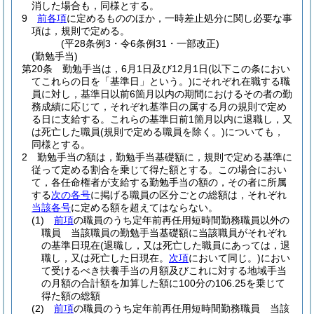
消した場合も，同様とする。
9
前各項
に定めるもののほか，一時差止処分に関し必要な事
項は，規則で定める。
(平28条例3・令6条例31・一部改正)
(勤勉手当)
第20条
勤勉手当は，6月1日及び12月1日
(以下この条におい
てこれらの日を「基準日」という。)
にそれぞれ在職する職
員に対し，基準日以前6箇月以内の期間におけるその者の勤
務成績に応じて，それぞれ基準日の属する月の規則で定め
る日に支給する。
これらの基準日前1箇月以内に退職し，又
は死亡した職員
(規則で定める職員を除く。)
についても，
同様とする。
2
勤勉手当の額は，勤勉手当基礎額に，規則で定める基準に
従って定める割合を乗じて得た額とする。
この場合におい
て，各任命権者が支給する勤勉手当の額の，その者に所属
する
次の各号
に掲げる職員の区分ごとの総額は，それぞれ
当該各号
に定める額を超えてはならない。
(1)
前項
の職員のうち定年前再任用短時間勤務職員以外の
職員 当該職員の勤勉手当基礎額に当該職員がそれぞれ
の基準日現在
(退職し，又は死亡した職員にあっては，退
職し，又は死亡した日現在。
次項
において同じ。)
におい
て受けるべき扶養手当の月額及びこれに対する地域手当
の月額の合計額を加算した額に100分の106.25を乗じて
得た額の総額
(2)
前項
の職員のうち定年前再任用短時間勤務職員 当該