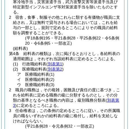
寒冷地手当，災害派遣手当，武力攻撃災害等派遣手当及び
特定新型インフルエンザ等対策派遣手当を除いたものとす
る。
2
宿舎，食事，制服その他これらに類する有価物が職員に支
給され，又は無料で貸与される場合においては，これを給
与の一部とし，規則で定めるところによりその職員の給料
額を調整することができる。
(平18条例195・平21条例28・平25条例22・令5条例
20・令6条例5・一部改正)
(給料表)
第4条
給料表の種類は，次に掲げるとおりとし，各給料表の
適用範囲は，それぞれ当該給料表に定めるところによる。
(1)
行政職給料表
(
別表第1
)
(2)
医療職給料表
(
別表第2
)
ア
医療職給料表
(1)
イ
医療職給料表
(2)
ウ
医療職給料表
(3)
2
職員の職務は，その複雑，困難及び責任の度に基づき，こ
れを給料表に定める職務の級に分類するものとし，その分
類の基準となるべき職務の内容は，級別職務分類表
(
別表第
3
)
に定めるところによる。
3
任命権者は，この条例の定めるところに従い，その所属職
員の職をいずれかの給料表の級に格付し，給料を支給しな
ければならない。
(平21条例28・令元条例32・一部改正)