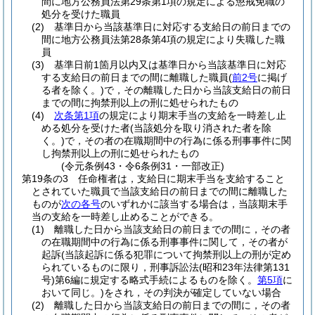
間に地方公務員法第29条第1項の規定による懲戒免職の
処分を受けた職員
(2)
基準日から当該基準日に対応する支給日の前日までの
間に地方公務員法第28条第4項の規定により失職した職
員
(3)
基準日前1箇月以内又は基準日から当該基準日に対応
する支給日の前日までの間に離職した職員
(
前2号
に掲げ
る者を除く。)
で，その離職した日から当該支給日の前日
までの間に拘禁刑以上の刑に処せられたもの
(4)
次条第1項
の規定により期末手当の支給を一時差し止
める処分を受けた者
(当該処分を取り消された者を除
く。)
で，その者の在職期間中の行為に係る刑事事件に関
し拘禁刑以上の刑に処せられたもの
(令元条例43・令6条例31・一部改正)
第19条の3
任命権者は，支給日に期末手当を支給すること
とされていた職員で当該支給日の前日までの間に離職した
ものが
次の各号
のいずれかに該当する場合は，当該期末手
当の支給を一時差し止めることができる。
(1)
離職した日から当該支給日の前日までの間に，その者
の在職期間中の行為に係る刑事事件に関して，その者が
起訴
(当該起訴に係る犯罪について拘禁刑以上の刑が定め
られているものに限り，刑事訴訟法
(昭和23年法律第131
号)
第6編に規定する略式手続によるものを除く。
第5項
に
おいて同じ。)
をされ，その判決が確定していない場合
(2)
離職した日から当該支給日の前日までの間に，その者