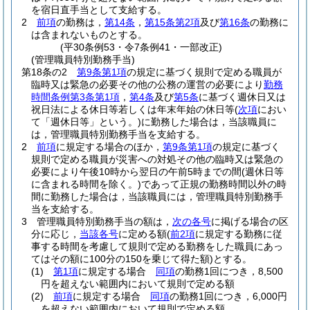
を宿日直手当として支給する。
2
前項
の勤務は，
第14条
，
第15条第2項
及び
第16条
の勤務に
は含まれないものとする。
(平30条例53・令7条例41・一部改正)
(管理職員特別勤務手当)
第18条の2
第9条第1項
の規定に基づく規則で定める職員が
臨時又は緊急の必要その他の公務の運営の必要により
勤務
時間条例第3条第1項
，
第4条
及び
第5条
に基づく週休日又は
祝日法による休日等若しくは年末年始の休日等
(
次項
におい
て「週休日等」という。)
に勤務した場合は，当該職員に
は，管理職員特別勤務手当を支給する。
2
前項
に規定する場合のほか，
第9条第1項
の規定に基づく
規則で定める職員が災害への対処その他の臨時又は緊急の
必要により午後10時から翌日の午前5時までの間
(週休日等
に含まれる時間を除く。)
であって正規の勤務時間以外の時
間に勤務した場合は，当該職員には，管理職員特別勤務手
当を支給する。
3
管理職員特別勤務手当の額は，
次の各号
に掲げる場合の区
分に応じ，
当該各号
に定める額
(
前2項
に規定する勤務に従
事する時間を考慮して規則で定める勤務をした職員にあっ
てはその額に100分の150を乗じて得た額)
とする。
(1)
第1項
に規定する場合
同項
の勤務1回につき，8,500
円を超えない範囲内において規則で定める額
(2)
前項
に規定する場合
同項
の勤務1回につき，6,000円
を超えない範囲内において規則で定める額