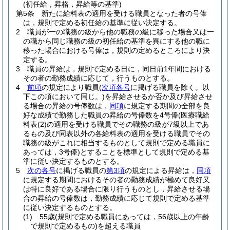
(初任給，昇格，昇給等の基準)
第5条
新たに給料表の適用を受ける職員となった者の号俸
は，規則で定める初任給の基準に従い決定する。
2
職員が一の職務の級から他の職務の級に移った場合又は一
の職から同じ職務の級の初任給の基準を異にする他の職に
移った場合における号俸は，規則の定めるところにより決
定する。
3
職員の昇給は，規則で定める日に，同日前1年間における
その者の勤務成績に応じて，行うものとする。
4
前項
の規定により職員
(
次項各号
に掲げる職員を除く。以
下この項において同じ。)
を昇給させるか否か及び昇給させ
る場合の昇給の号俸数は，
同項
に規定する期間の全部を良
好な成績で勤務した職員の昇給の号俸数を4号俸
(医療職給
料表
(2)
の適用を受ける職員でその職務の級が7級以上であ
るもの及び同表以外の各給料表の適用を受ける職員でその
職務の級がこれに相当するものとして規則で定める職員に
あっては，3号俸)
とすることを標準として規則で定める基
準に従い決定するものとする。
5
次の各号
に掲げる職員の
第3項
の規定による昇給は，
同項
に規定する期間におけるその者の勤務成績が極めて良好又
は特に良好である場合に限り行うものとし，昇給させる場
合の昇給の号俸数は，勤務成績に応じて規則で定める基準
に従い決定するものとする。
(1)
55歳
(規則で定める職員にあっては，56歳以上の年齢
で規則で定めるもの)
を超える職員