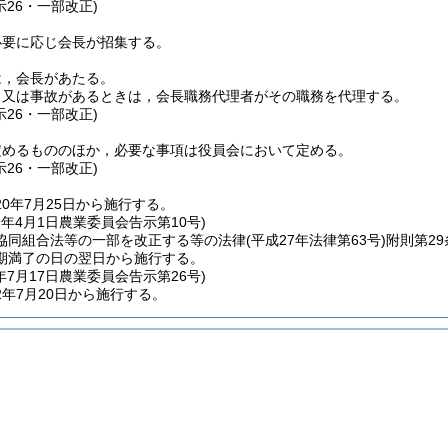
示26・一部改正)
必要に応じ会長が招集する。
は，会長があたる。
き又は事故があるときは，会長職務代理者がその職務を代理する。
示26・一部改正)
定めるもののほか，必要な事項は役員会において定める。
示26・一部改正)
0年7月25日から施行する。
9年4月1日
農業委員会告示第10号)
協同組合法等の一部を改正する等の法律
(平成27年法律第63号)
附則第2
期満了の日の翌日から施行する。
年7月17日
農業委員会告示第26号)
年7月20日から施行する。