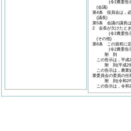
(令2農委告
(会議)
第4条
役員会は，
(議長)
第5条
会議の議長
2
会長が欠けたと
(令2農委告
(その他)
第6条
この規程に
(令2農委告
附
則
この告示は，平成2
附
則
(平成2
この告示は，農業
業委員会の委員の任
附
則
(令和2
この告示は，令和2