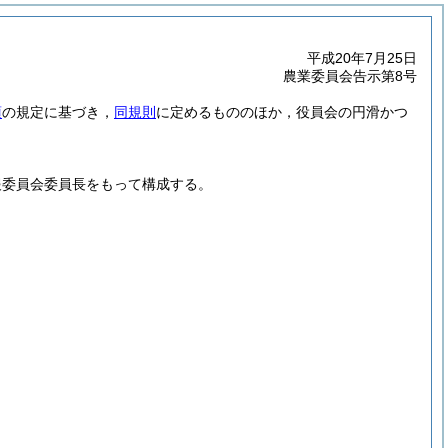
平成20年7月25日
農業委員会告示第8号
項
の規定に基づき，
同規則
に定めるもののほか，役員会の円滑かつ
報委員会委員長をもって構成する。