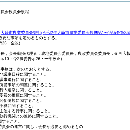
委員会役員会規程
，
大崎市農業委員会規則
(令和2年大崎市農業委員会規則第1号)
第5条第2
必要な事項を定めるものとする。
示26・全改)
会長，会長職務代理者，農地委員会委員長，農政委員会委員長，企画広
告示10・令2農委告示26・一部改正)
掌事務は，次のとおりとする。
び議事日程に関すること。
議事進行に関すること。
所管事項の調整に関すること。
行う選挙に関すること。
委員の推薦に関すること。
関係例規に関すること。
予算に関すること。
主催する行事に関すること。
執行機関との連絡に関すること。
関すること。
委員会の運営に関し，会長が必要と認めるもの