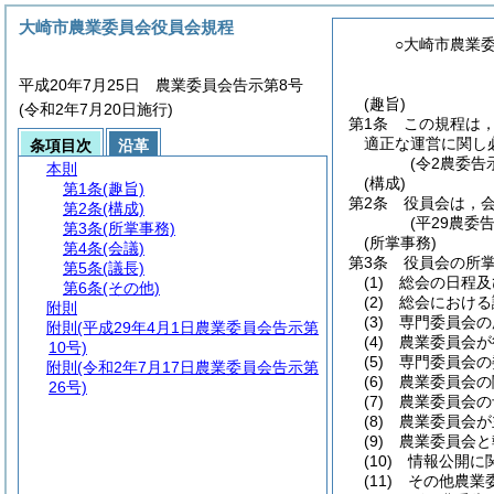
大崎市農業委員会役員会規程
○大崎市農業
平成20年7月25日 農業委員会告示第8号
(趣旨)
(令和2年7月20日施行)
第1条
この規程は
適正な運営に関し
条項目次
沿革
(令2農委告
本則
(構成)
第1条
(趣旨)
第2条
役員会は，
第2条
(構成)
(平29農委
第3条
(所掌事務)
(所掌事務)
第4条
(会議)
第3条
役員会の所
第5条
(議長)
(1)
総会の日程及
第6条
(その他)
(2)
総会における
附則
(3)
専門委員会の
附則
(平成29年4月1日農業委員会告示第
(4)
農業委員会が
10号)
(5)
専門委員会の
附則
(令和2年7月17日農業委員会告示第
(6)
農業委員会の
26号)
(7)
農業委員会の
(8)
農業委員会が
(9)
農業委員会と
(10)
情報公開に
(11)
その他農業