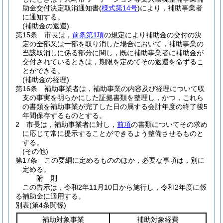
助金交付決定取消通知書
(
様式第14号
)
により，補助事業者
に通知する。
(補助金の返還)
第15条
市長は，
前条第1項
の規定により補助金の交付の決
定の全部又は一部を取り消した場合において，補助事業の
当該取消しに係る部分に関し，既に補助事業者に補助金が
交付されているときは，期限を定めてその返還を命ずるこ
とができる。
(補助金の経理)
第16条
補助事業者は，補助事業の内容及び経理について収
支の事実を明らかにした証拠書類を整理し，かつ，これら
の書類を補助事業が完了した日の属する会計年度の終了後5
年間保存するものとする。
2
市長は，補助事業者に対し，
前項
の書類についてその求め
に応じて常に提示することができるよう整備させるものと
する。
(その他)
第17条
この要綱に定めるもののほか，必要な事項は，別に
定める。
附
則
この告示は，令和2年11月10日から施行し，令和2年度に係
る補助金に適用する。
別表
(第4条関係)
補助対象事業
補助対象経費