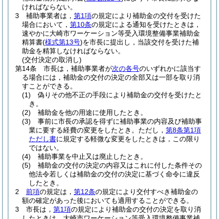
ければならない。
3
補助事業者は，
第1項
の規定により補助金の交付を受けた
場合において，
第10条
の規定による通知を受けたときは，
速やかに大崎市ワーケーション等受入環境整備事業補助金
精算書
(
様式第13号
)
を市長に提出し，当該交付を受けた補
助金を精算しなければならない。
(交付決定の取消し)
第14条
市長は，補助事業者が
次の各号
のいずれかに該当す
る場合には，補助金の交付の決定の全部又は一部を取り消
すことができる。
(1)
偽りその他不正の手段により補助金の交付を受けたと
き。
(2)
補助金を他の用途に使用したとき。
(3)
事前に市長の承認を得ずに補助事業の内容及び補助事
業に要する経費の変更をしたとき。
ただし，
第8条第1項
ただし書
に規定する軽微な変更をしたときは，この限り
ではない。
(4)
補助事業を中止又は廃止したとき。
(5)
補助金の交付の決定の内容又はこれに付した条件その
他法令若しくは補助金の交付の決定に基づく命令に違反
したとき。
2
前項
の規定は，
第12条
の規定により交付すべき補助金の
額の確定があった後においても適用することができる。
3
市長は，
第1項
の規定により補助金の交付の決定を取り消
したときは，大崎市ワーケーション等受入環境整備事業補