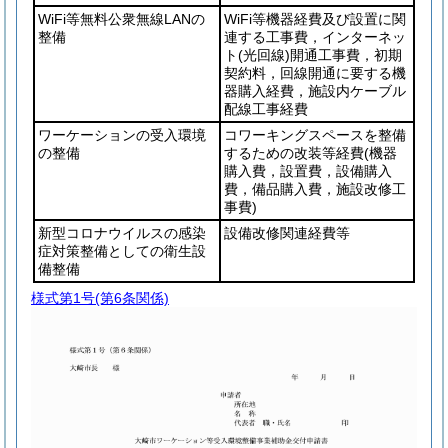
WiFi等無料公衆無線LANの
WiFi等機器経費及び設置に関
整備
連する工事費，インターネッ
ト
(光回線)
開通工事費，初期
契約料，回線開通に要する機
器購入経費，施設内ケーブル
配線工事経費
ワーケーションの受入環境
コワーキングスペースを整備
の整備
するための改装等経費
(機器
購入費，設置費，設備購入
費，備品購入費，施設改修工
事費)
新型コロナウイルスの感染
設備改修関連経費等
症対策整備としての衛生設
備整備
様式第1号
(第6条関係)