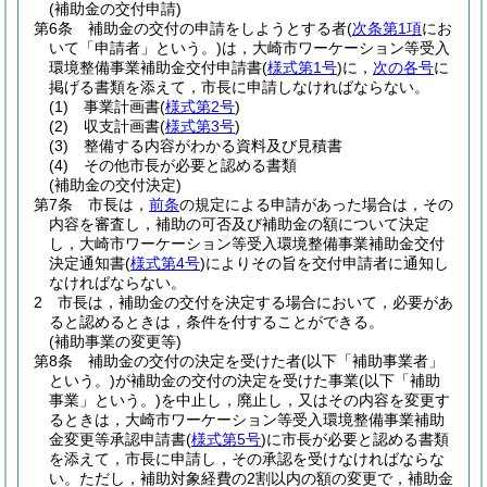
(補助金の交付申請)
第6条
補助金の交付の申請をしようとする者
(
次条第1項
にお
いて「申請者」という。)
は，大崎市ワーケーション等受入
環境整備事業補助金交付申請書
(
様式第1号
)
に，
次の各号
に
掲げる書類を添えて，市長に申請しなければならない。
(1)
事業計画書
(
様式第2号
)
(2)
収支計画書
(
様式第3号
)
(3)
整備する内容がわかる資料及び見積書
(4)
その他市長が必要と認める書類
(補助金の交付決定)
第7条
市長は，
前条
の規定による申請があった場合は，その
内容を審査し，補助の可否及び補助金の額について決定
し，大崎市ワーケーション等受入環境整備事業補助金交付
決定通知書
(
様式第4号
)
によりその旨を交付申請者に通知し
なければならない。
2
市長は，補助金の交付を決定する場合において，必要があ
ると認めるときは，条件を付することができる。
(補助事業の変更等)
第8条
補助金の交付の決定を受けた者
(以下「補助事業者」
という。)
が補助金の交付の決定を受けた事業
(以下「補助
事業」という。)
を中止し，廃止し，又はその内容を変更す
るときは，大崎市ワーケーション等受入環境整備事業補助
金変更等承認申請書
(
様式第5号
)
に市長が必要と認める書類
を添えて，市長に申請し，その承認を受けなければならな
い。
ただし，補助対象経費の2割以内の額の変更で，補助金