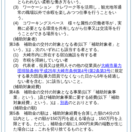
とらわれない柔軟な働き方をいう。
(3)
ワーケーション テレワーク等を活用し，観光地等通
常の職場以外で余暇を楽しみつつ仕事を行うことをい
う。
(4)
コワーキングスペース 様々な属性の労働者等が，実
務に必要となる環境を共有しながら仕事又は交流等を行
うことができる場所をいう。
(補助対象者)
第3条
補助金の交付の対象となる者
(以下「補助対象者」と
いう。)
は，次のいずれにも該当する者とする。
(1)
大崎市内に所在する宿泊施設を有する者
(2)
市税を滞納していない者
(3)
代表者，役員又は使用人その他の従業員が
大崎市暴力
団排除条例
(平成25年大崎市条例第4号)
第2条第3号
に規定
する暴力団員
(暴力団員でなくなった日から5年を経過し
ない者を含む。)
に該当しないこと。
(補助対象経費)
第4条
補助金の交付の対象となる事業
(以下「補助対象事
業」という。)
及び補助対象事業に要する経費
(以下「補助
対象経費」という。)
は，
別表
のとおりとする。
(補助金の額)
第5条
補助金の額は，補助対象経費を合算した額の4分の3
以内とし，その額が150万円を超える場合は，150万円を上
限とする。
ただし，補助金の額に1,000円未満の端数が生じ
た場合には，これを切り捨てるものとする。