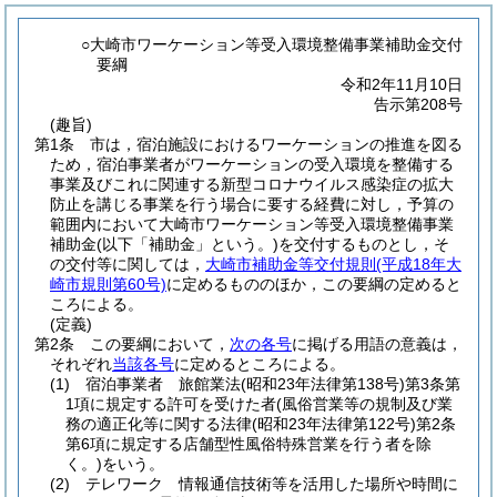
○大崎市ワーケーション等受入環境整備事業補助金交付
要綱
令和2年11月10日
告示第208号
(趣旨)
第1条
市は，宿泊施設におけるワーケーションの推進を図る
ため，宿泊事業者がワーケーションの受入環境を整備する
事業及びこれに関連する新型コロナウイルス感染症の拡大
防止を講じる事業を行う場合に要する経費に対し，予算の
範囲内において大崎市ワーケーション等受入環境整備事業
補助金
(以下「補助金」という。)
を交付するものとし，そ
の交付等に関しては，
大崎市補助金等交付規則
(平成18年大
崎市規則第60号)
に定めるもののほか，この要綱の定めると
ころによる。
(定義)
第2条
この要綱において，
次の各号
に掲げる用語の意義は，
それぞれ
当該各号
に定めるところによる。
(1)
宿泊事業者 旅館業法
(昭和23年法律第138号)
第3条第
1項に規定する許可を受けた者
(風俗営業等の規制及び業
務の適正化等に関する法律
(昭和23年法律第122号)
第2条
第6項に規定する店舗型性風俗特殊営業を行う者を除
く。)
をいう。
(2)
テレワーク 情報通信技術等を活用した場所や時間に