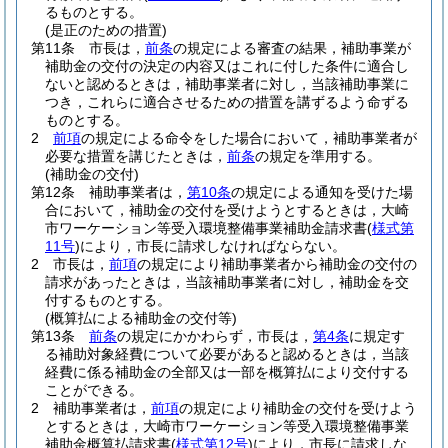
るものとする。
(是正のための措置)
第11条
市長は，
前条
の規定による審査の結果，補助事業が
補助金の交付の決定の内容又はこれに付した条件に適合し
ないと認めるときは，補助事業者に対し，当該補助事業に
つき，これらに適合させるための措置を講ずるよう命ずる
ものとする。
2
前項
の規定による命令をした場合において，補助事業者が
必要な措置を講じたときは，
前条
の規定を準用する。
(補助金の交付)
第12条
補助事業者は，
第10条
の規定による通知を受けた場
合において，補助金の交付を受けようとするときは，大崎
市ワーケーション等受入環境整備事業補助金請求書
(
様式第
11号
)
により，市長に請求しなければならない。
2
市長は，
前項
の規定により補助事業者から補助金の交付の
請求があったときは，当該補助事業者に対し，補助金を交
付するものとする。
(概算払による補助金の交付等)
第13条
前条
の規定にかかわらず，市長は，
第4条
に規定す
る補助対象経費について必要があると認めるときは，当該
経費に係る補助金の全部又は一部を概算払により交付する
ことができる。
2
補助事業者は，
前項
の規定により補助金の交付を受けよう
とするときは，大崎市ワーケーション等受入環境整備事業
補助金概算払請求書
(
様式第12号
)
により，市長に請求しな