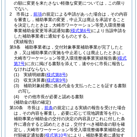
の額に変更を来たさない軽微な変更については，この限り
でない。
2
市長は，
前項
の規定による申請があった場合は，その内容
を審査し，補助事業の変更，中止又は廃止を承認すること
を決定したときは，大崎市ワーケーション等受入環境整備
事業補助金変更等承認通知書
(
様式第6号
)
により当該申請を
した補助事業者に通知するものとする。
(実績報告)
第9条
補助事業者は，交付対象事業補助事業が完了したと
き，又は補助事業の実施を中止若しくは廃止したときは，
大崎市ワーケーション等受入環境整備事業実績報告書
(
様式
第7号
)
に次に掲げる書類を添えて，速やかに市長に報告し
なければならない。
(1)
実績明細書
(
様式第8号
)
(2)
収支決算書
(
様式第9号
)
(3)
補助対象経費に係る代金を支払ったことを証する書類
の写し
(4)
その他市長が必要と認める書類
(補助金の額の確定)
第10条
市長は，
前条
の規定による実績の報告を受けた場合
は，その内容を審査し，必要に応じて現地調査等を行い，
補助事業が補助金の交付の決定の内容及びこれに付した条
件に適合すると認めたときは，交付すべき補助金の額を確
定し，大崎市ワーケーション等受入環境整備事業補助金交
付額確定通知書
(
様式第10号
)
により，補助事業者に通知す