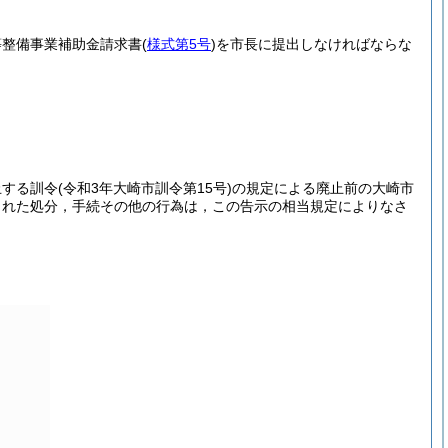
等整備事業補助金請求書
(
様式第5号
)
を市長に提出しなければならな
止する訓令
(令和3年大崎市訓令第15号)
の規定による廃止前の大崎市
された処分，手続その他の行為は，この告示の相当規定によりなさ