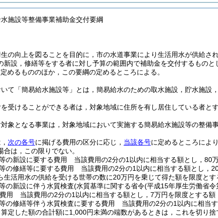
給水施設等整備事業補助金交付要綱
衛生の向上を図ることを目的に，市の水道事業により生活用水が供給さ
の新設，修繕等をする者に対し予算の範囲内で補助金を交付するものと
に定めるもののほか，この要綱の定めるところによる。
おいて「簡易給水施設等」とは，簡易給水のための取水施設，貯水施設
付を受けることができる者は，対象地域に住所を有し居住している者と
付対象となる事業は，対象地域において実施する簡易給水施設等の整備
は，
次の各号
に掲げる費用の区分に応じ，
当該各号
に定めるところによ
場合は，この限りでない。
等の新設に要する費用 当該費用の2分の1以内に相当する額とし，80
等の修繕等に要する費用 当該費用の2分の1以内に相当する額とし，2
ら生活用水の供給を受ける世帯の数に20万円を乗じて得た額を限度とす
等の新設に伴う水質検査
(水質基準に関する省令
(平成15年厚生労働省令第
費用 当該費用の2分の1以内に相当する額とし，7万円を限度とする額
等の修繕等伴う水質検査に要する費用 当該費用の2分の1以内に相当する
算定した額の合計額に1,000円未満の端数があるときは，これを切り