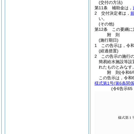
(交付の方法)
第11条
補助金は，
2
交付決定者は，
い。
(その他)
第12条
この要綱に
附
則
(施行期日)
1
この告示は，令和
(経過措置)
2
この告示の施行
簡易給水施設等設
れたものとみなす
附
則
(令和6
この告示は，令和
様式第1号
(第6条関係
(令6告示6