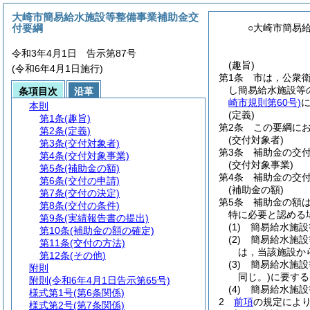
大崎市簡易給水施設等整備事業補助金交
付要綱
○大崎市簡易
令和3年4月1日 告示第87号
(趣旨)
(令和6年4月1日施行)
第1条
市は，公衆
し簡易給水施設等
条項目次
沿革
崎市規則第60号)
本則
(定義)
第1条
(趣旨)
第2条
この要綱に
第2条
(定義)
(交付対象者)
第3条
(交付対象者)
第3条
補助金の交
第4条
(交付対象事業)
(交付対象事業)
第5条
(補助金の額)
第4条
補助金の交
第6条
(交付の申請)
(補助金の額)
第7条
(交付の決定)
第5条
補助金の額
第8条
(交付の条件)
特に必要と認める
第9条
(実績報告書の提出)
(1)
簡易給水施設
第10条
(補助金の額の確定)
(2)
簡易給水施設
第11条
(交付の方法)
は，当該施設か
第12条
(その他)
(3)
簡易給水施設
附則
同じ。)
に要する
附則
(令和6年4月1日告示第65号)
(4)
簡易給水施設
様式第1号
(第6条関係)
2
前項
の規定により
様式第2号
(第7条関係)