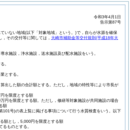
令和3年4月1日
告示第87号
れていない地域
(以下「対象地域」という。)
で，自らが水源を確保
し，その交付等に関しては，
大崎市補助金等交付規則
(平成18年大
，導水施設，浄水施設，送水施設及び配水施設をいう。
する。
事業とする。
り算出した額の合計額とする。
ただし，地域の特性等により市長が
万円を限度とする額
0万円を限度とする額。ただし，修繕等対象施設が共同施設の場合
る額
101号)
の表上覧に掲げる事項について行う水質検査をいう。以下
額とし，5,000円を限度とする額
捨てるものとする。