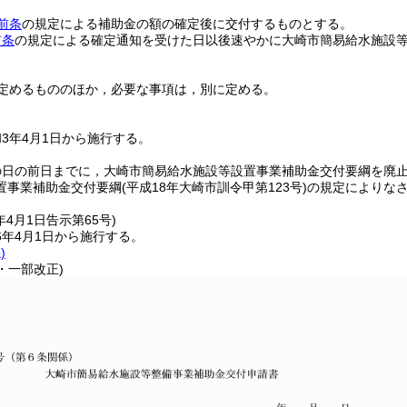
前条
の規定による補助金の額の確定後に交付するものとする。
前条
の規定による確定通知を受けた日以後速やかに大崎市簡易給水施設
定めるもののほか，必要な事項は，別に定める。
3年4月1日から施行する。
の日の前日までに，大崎市簡易給水施設等設置事業補助金交付要綱を廃
置事業補助金交付要綱
(平成18年大崎市訓令甲第123号)
の規定によりな
。
年4月1日
告示第65号)
6年4月1日から施行する。
)
5・一部改正)