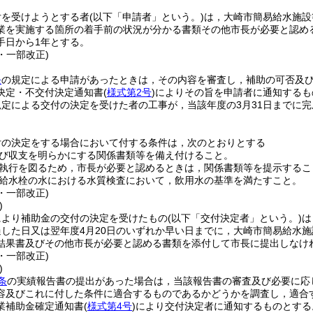
付を受けようとする者
(以下「申請者」という。)
は，大崎市簡易給水施設
業を実施する箇所の着手前の状況が分かる書類その他市長が必要と認め
手日から1年とする。
5・一部改正)
条
の規定による申請があったときは，その内容を審査し，補助の可否及
決定・不交付決定通知書
(
様式第2号
)
によりその旨を申請者に通知するも
規定による交付の決定を受けた者の工事が，当該年度の3月31日までに
付の決定をする場合において付する条件は，次のとおりとする
び収支を明らかにする関係書類等を備え付けること。
執行を図るため，市長が必要と認めるときは，関係書類等を提示するこ
給水栓の水における水質検査において，飲用水の基準を満たすこと。
5・一部改正)
)
により補助金の交付の決定を受けたもの
(以下「交付決定者」という。)
は
過した日又は翌年度4月20日のいずれか早い日までに，大崎市簡易給水
結果書及びその他市長が必要と認める書類を添付して市長に提出しなけ
5・一部改正)
)
条
の実績報告書の提出があった場合は，当該報告書の審査及び必要に応
容及びこれに付した条件に適合するものであるかどうかを調査し，適合
業補助金確定通知書
(
様式第4号
)
により交付決定者に通知するものとする