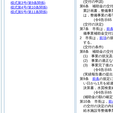
(交付の申請)
様式第3号
(第9条関係)
第6条
補助金の交
様式第4号
(第10条関係)
業計画書，整備事
様式第5号
(第11条関係)
は，整備事業の着
(令6告示6
(交付の決定)
第7条
市長は，
前
備事業補助金交付
2
市長は，
前項
の
する。
(交付の条件)
第8条
補助金の交
(1)
事業の状況及
(2)
事業の適正な
(3)
事業完了後の
(令6告示6
(実績報告書の提出
第9条
前条
の規定
い日から1月を経
決算書，水質検査
(令6告示6
(補助金の額の確定
第10条
市長は，
前
の交付の決定の内
給水施設等整備事