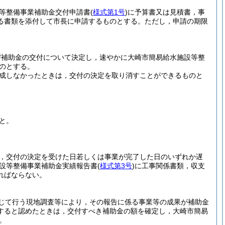
等整備事業補助金交付申請書
(
様式第1号
)
に予算書又は見積書，事
る書類を添付して市長に申請するものとする。
ただし，申請の期限
び補助金の交付について決定し，速やかに大崎市簡易給水施設等整
のとする。
完成しなかったときは，交付の決定を取り消すことができるものと
と。
，交付の決定を受けた日若しくは事業が完了した日のいずれか遅
施設等整備事業補助金実績報告書
(
様式第3号
)
に工事関係書類，収支
ればならない。
じて行う現地調査等により，その報告に係る事業等の成果が補助金
すると認めたときは，交付すべき補助金の額を確定し，大崎市簡易
。