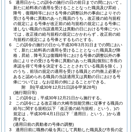
5
適用日からこの訓令の施行の日の前日までの間において，
新たに給料表の適用を受けることとなった職員及び昇給，
降号，復職時等における号俸の調整以外の事由によりその
受ける号俸に異動のあった職員のうち，改正後の給与規程
の規定による号俸が改正前の給与規程の規定による号俸に
達しない職員の当該適用又は異動の日における号俸につい
ては，改正後の給与規程の規定にかかわらず，改正前の給
与規程の規定による号俸とするものとする。
6
この訓令の施行の日から平成30年3月31日までの間におい
て，新たに給料表の適用を受けることとなった職員及び降
格，昇給，降号又は復職時等における号俸の調整以外の事
由によりその受ける号俸に異動のあった職員
(個別に市長の
承認を得て号俸を決定することとされている職員を除く。)
のうち，前項の規定の適用を受ける職員との均衡上必要が
あると認められる職員の当該適用又は異動の日における号
俸については，なお従前の例によることができる。
附
則
(平成30年12月21日
訓令甲第28号)
(施行期日等)
1
この訓令は，平成30年12月21日から施行する。
2
この訓令による改正後の大崎市技能労務に従事する職員の
給与に関する規程
(以下「改正後の給与規程」という。)
の
規定は，平成30年4月1日
(以下「適用日」という。)
から適
用する。
(適用日前の異動者の号俸の調整)
3
適用日前に職務の級を異にして異動した職員及び市長の定