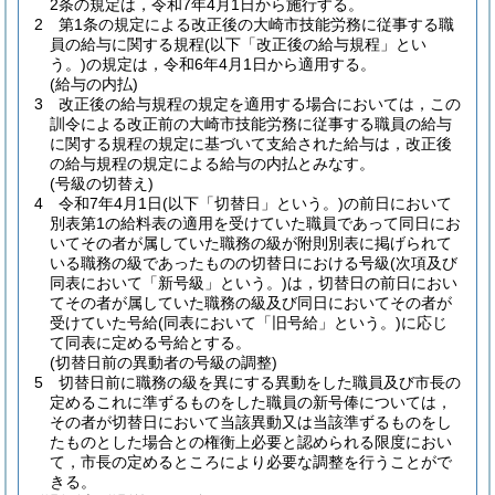
2条の規定は，令和7年4月1日から施行する。
2
第1条の規定による改正後の大崎市技能労務に従事する職
員の給与に関する規程
(以下「改正後の給与規程」とい
う。)
の規定は，令和6年4月1日から適用する。
(給与の内払)
3
改正後の給与規程の規定を適用する場合においては，この
訓令による改正前の大崎市技能労務に従事する職員の給与
に関する規程の規定に基づいて支給された給与は，改正後
の給与規程の規定による給与の内払とみなす。
(号級の切替え)
4
令和7年4月1日
(以下「切替日」という。)
の前日において
別表第1の給料表の適用を受けていた職員であって同日にお
いてその者が属していた職務の級が附則別表に掲げられて
いる職務の級であったものの切替日における号級
(次項及び
同表において「新号級」という。)
は，切替日の前日におい
てその者が属していた職務の級及び同日においてその者が
受けていた号給
(同表において「旧号給」という。)
に応じ
て同表に定める号給とする。
(切替日前の異動者の号級の調整)
5
切替日前に職務の級を異にする異動をした職員及び市長の
定めるこれに準ずるものをした職員の新号俸については，
その者が切替日において当該異動又は当該準ずるものをし
たものとした場合との権衡上必要と認められる限度におい
て，市長の定めるところにより必要な調整を行うことがで
きる。