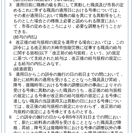
3
適用日前に職務の級を異にして異動した職員及び市長の定
めるこれに準ずる職員の適用日における号俸については，
その者が適用日において職務の級を異にする異動等をした
ものとした場合との権衡上必要と認められる限度におい
て，市長の定めるところにより，必要な調整を行うことが
できる。
(給与の内払)
4
改正後の給与規程の規定を適用する場合においては，この
訓令による改正前の大崎市技能労務に従事する職員の給与
に関する規程
(以下「改正前の給与規程」という。)
の規定
に基づいて支給された給与は，改正後の給与規程の規定に
よる給与の内払とみなす。
(経過措置)
5
適用日からこの訓令の施行の日の前日までの間において，
新たに給料表の適用を受けることとなった職員及び昇給，
降号，復職時等における号俸の調整以外の事由によりその
受ける号俸に異動のあった職員のうち，改正後の給与規程
の規定による号俸が改正前の給与規程の規定による号俸に
達しない職員の当該適用又は異動の日における号俸につい
ては，改正後の給与規程の規定にかかわらず，改正前の給
与規程の規定による号俸とするものとする。
6
この訓令の施行の日から令和5年3月31日までの間におい
て，新たに給料表の適用を受けることとなった職員及び降
格，昇給，降号又は復職時等における号俸の調整以外の事