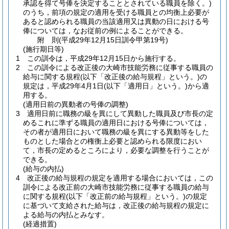
承認を得て号俸を決定することとされている職員を除く。)
のうち，前項の規定の適用を受ける職員との均衡上必要が
あると認められる職員の当該適用又は異動の日における号
俸については，なお従前の例によることができる。
附
則
(平成29年12月15日
訓令甲第19号)
(施行期日等)
1
この訓令は，平成29年12月15日から施行する。
2
この訓令による改正後の大崎市技能労務に従事する職員の
給与に関する規程
(以下「改正後の給与規程」という。)
の
規定は，平成29年4月1日
(以下「適用日」という。)
から適
用する。
(適用日前の異動者の号俸の調整)
3
適用日前に職務の級を異にして異動した職員及び市長の定
めるこれに準ずる職員の適用日における号俸については，
その者が適用日において職務の級を異にする異動等をした
ものとした場合との権衡上必要と認められる限度におい
て，市長の定めるところにより，必要な調整を行うことが
できる。
(給与の内払)
4
改正後の給与規程の規定を適用する場合においては，この
訓令による改正前の大崎市技能労務に従事する職員の給与
に関する規程
(以下「改正前の給与規程」という。)
の規定
に基づいて支給された給与は，改正後の給与規程の規定に
よる給与の内払とみなす。
(経過措置)