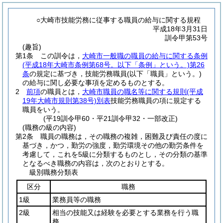
○大崎市技能労務に従事する職員の給与に関する規程
平成18年3月31日
訓令甲第53号
(趣旨)
第1条
この訓令は，
大崎市一般職の職員の給与に関する条例
(平成18年大崎市条例第68号。以下「条例」という。)
第26
条
の規定に基づき，技能労務職員
(以下「職員」という。)
の給与に関し必要な事項を定めるものとする。
2
前項
の職員とは，
大崎市職員の職名等に関する規則
(平成
19年大崎市規則第38号)
別表
技能労務職員の項に規定する
職員をいう。
(平19訓令甲60・平21訓令甲32・一部改正)
(職務の級の内容)
第2条
職員の職務は，その職務の複雑，困難及び責任の度に
基づき，かつ，勤労の強度，勤労環境その他の勤労条件を
考慮して，これを5級に分類するものとし，その分類の基準
となるべき職務の内容は，次のとおりとする。
級別職務分類表
区分
職務
1級
業務員等の職務
2級
相当の技能又は経験を必要とする業務を行う職
務