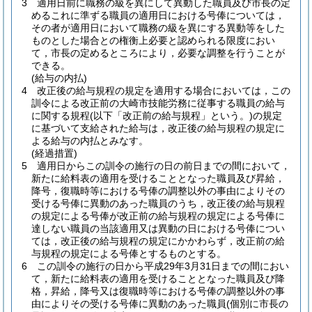
3
適用日前に職務の級を異にして異動した職員及び市長の定
めるこれに準ずる職員の適用日における号俸については，
その者が適用日において職務の級を異にする異動等をした
ものとした場合との権衡上必要と認められる限度におい
て，市長の定めるところにより，必要な調整を行うことが
できる。
(給与の内払)
4
改正後の給与規程の規定を適用する場合においては，この
訓令による改正前の大崎市技能労務に従事する職員の給与
に関する規程
(以下「改正前の給与規程」という。)
の規定
に基づいて支給された給与は，改正後の給与規程の規定に
よる給与の内払とみなす。
(経過措置)
5
適用日からこの訓令の施行の日の前日までの間において，
新たに給料表の適用を受けることとなった職員及び昇給，
降号，復職時等における号俸の調整以外の事由によりその
受ける号俸に異動のあった職員のうち，改正後の給与規程
の規定による号俸が改正前の給与規程の規定による号俸に
達しない職員の当該適用又は異動の日における号俸につい
ては，改正後の給与規程の規定にかかわらず，改正前の給
与規程の規定による号俸とするものとする。
6
この訓令の施行の日から平成29年3月31日までの間におい
て，新たに給料表の適用を受けることとなった職員及び降
格，昇給，降号又は復職時等における号俸の調整以外の事
由によりその受ける号俸に異動のあった職員
(個別に市長の