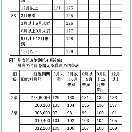
満
12月以上
121
125
33
3月未満
125
3月以上6月未満
126
6月以上9月未満
127
9月以上12月未
128
満
12月以上
129
附則別表第3
(附則第4項関係)
最高の号俸を超える職員の切替表
旧
経過期間
3月未
3月以
6月以
9月以
12月
級
旧給料月額
満
上6月
上9月
上12
以上
未満
未満
月未
満
2級
278,600円
129
130
131
132
133
280,100
133
134
135
136
137
3級
308,600
97
98
99
100
101
310,400
101
102
103
104
105
312,200
105
106
107
108
109