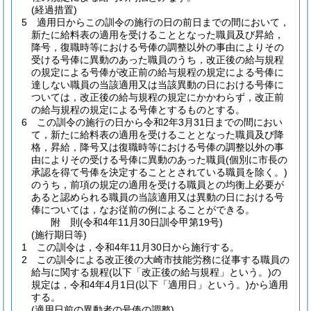
(経過措置)
5
適用日からこの訓令の施行の日の前日までの間において，
新たに給料表の適用を受けることとなった職員及び昇給，
降号，復職時等における号俸の調整以外の事由によりその
受ける号俸に異動のあった職員のうち，改正後の給与規程
の規定による号俸が改正前の給与規程の規定による号俸に
達しない職員の当該適用又は当該異動の日における号俸に
ついては，改正後の給与規程の規定にかかわらず，改正前
の給与規程の規定による号俸とするものとする。
6
この訓令の施行の日から令和2年3月31日までの間におい
て，新たに給料表の適用を受けることとなった職員及び降
格，昇給，降号又は復職時等における号俸の調整以外の事
由によりその受ける号俸に異動のあった職員
(個別に市長の
承認を得て号俸を決定することとされている職員を除く。)
のうち，前項の規定の適用を受ける職員との均衡上必要が
あると認められる職員の当該適用又は異動の日における号
俸については，なお従前の例によることができる。
附
則
(令和4年11月30日
訓令甲第19号)
(施行期日等)
1
この訓令は，令和4年11月30日から施行する。
2
この訓令による改正後の大崎市技能労務に従事する職員の
給与に関する規程
(以下「改正後の給与規程」という。)
の
規定は，令和4年4月1日
(以下「適用日」という。)
から適用
する。
(適用日前の異動者の号俸の調整)