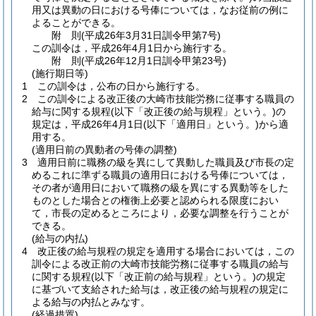
用又は異動の日における号俸については，なお従前の例に
よることができる。
附
則
(平成26年3月31日
訓令甲第7号)
この訓令は，平成26年4月1日から施行する。
附
則
(平成26年12月1日
訓令甲第23号)
(施行期日等)
1
この訓令は，公布の日から施行する。
2
この訓令による改正後の大崎市技能労務に従事する職員の
給与に関する規程
(以下「改正後の給与規程」という。)
の
規定は，平成26年4月1日
(以下「適用日」という。)
から適
用する。
(適用日前の異動者の号俸の調整)
3
適用日前に職務の級を異にして異動した職員及び市長の定
めるこれに準ずる職員の適用日における号俸については，
その者が適用日において職務の級を異にする異動等をした
ものとした場合との権衡上必要と認められる限度におい
て，市長の定めるところにより，必要な調整を行うことが
できる。
(給与の内払)
4
改正後の給与規程の規定を適用する場合においては，この
訓令による改正前の大崎市技能労務に従事する職員の給与
に関する規程
(以下「改正前の給与規程」という。)
の規定
に基づいて支給された給与は，改正後の給与規程の規定に
よる給与の内払とみなす。
(経過措置)