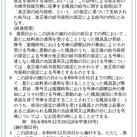
規定を適用する場合においては，この訓令による改正前の
大崎市技能労務に従事する職員の給与に関する規程
(以下
「改正前の給与規程」という。)
の規定に基づいて支給され
た給与は，改正後の給与規程の規定による給与の内払とみ
なす。
(経過措置)
5
適用日からこの訓令の施行の日の前日までの間において，
新たに給料表の適用を受けることとなった職員及び昇給，
降号，復職時等における号俸の調整以外の事由によりその
受ける号俸に異動のあった職員のうち，改正後の給与規程
の規定による号俸が改正前の給与規程の規定による号俸に
達しない職員の当該適用又は異動の日における号俸につい
ては，改正後の給与規程の規定にかかわらず，改正前の給
与規程の規定による号俸とするものとする。
6
この訓令の施行の日から令和6年3月31日までの間におい
て，新たに給料表の適用を受けることとなった職員及び降
格，昇給，降号又は復職時等における号俸の調整以外の事
由によりその受ける号俸に異動のあった職員
(個別に市長の
承認を得て号俸を決定することとされている職員を除く。)
のうち，前項の規定の適用を受ける職員との均衡上必要が
あると認められる職員の当該適用又は異動の日における号
俸については，なお従前の例によることができる。
附
則
(令和6年12月26日
訓令甲第19号)
(施行期日等)
1
この訓令は，令和6年12月26日から施行する。
ただし，第