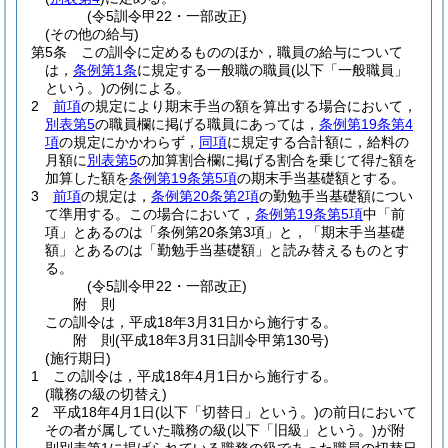
(令5訓令甲22・一部改正)
(その他の給与)
第5条
この訓令に定めるもののほか，職員の給与について
は，
条例第1条
に規定する一般職の職員
(以下「一般職員」
という。)
の例による。
2
前項
の規定により期末手当の額を算出する場合において，
別表第5
の職員欄に掲げる職員にあっては，
条例第19条第4
項
の規定にかかわらず，
同項
に規定する合計額に，給料の
月額に
別表第5
の加算割合欄に掲げる割合を乗じて得た額を
加算した額を
条例第19条第5項
の期末手当基礎額とする。
3
前項
の規定は，
条例第20条第2項
の勤勉手当基礎額につい
て準用する。
この場合において，
条例第19条第5項
中「前
項」とあるのは「条例第20条第3項」と，「期末手当基礎
額」とあるのは「勤勉手当基礎額」と読み替えるものとす
る。
(令5訓令甲22・一部改正)
附
則
この訓令は，平成18年3月31日から施行する。
附
則
(平成18年3月31日
訓令甲第130号)
(施行期日)
1
この訓令は，平成18年4月1日から施行する。
(職務の級の切替え)
2
平成18年4月1日
(以下「切替日」という。)
の前日において
その者が属していた職務の級
(以下「旧級」という。)
が附