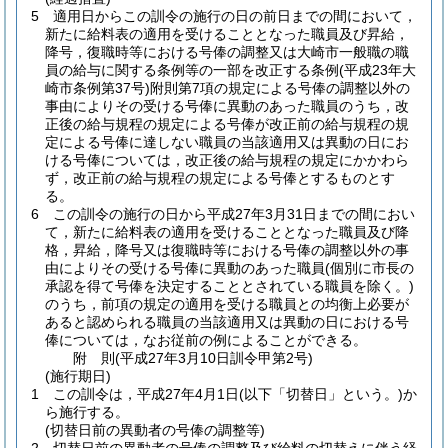
5
適用日からこの訓令の施行の日の前日までの間において，
新たに給料表の適用を受けることとなった職員及び昇給，
降号，復職時等における号俸の調整又は大崎市一般職の職
員の給与に関する条例等の一部を改正する条例
(平成23年大
崎市条例第37号)
附則第7項の規定による号俸の調整以外の
事由によりその受ける号俸に異動のあった職員のうち，改
正後の給与規程の規定による号俸が改正前の給与規程の規
定による号俸に達しない職員の当該適用又は異動の日にお
ける号俸については，改正後の給与規程の規定にかかわら
ず，改正前の給与規程の規定による号俸とするものとす
る。
6
この訓令の施行の日から平成27年3月31日までの間におい
て，新たに給料表の適用を受けることとなった職員及び降
格，昇給，降号又は復職時等における号俸の調整以外の事
由によりその受ける号俸に異動のあった職員
(個別に市長の
承認を得て号俸を決定することとされている職員を除く。)
のうち，前項の規定の適用を受ける職員との均衡上必要が
あると認められる職員の当該適用又は異動の日における号
俸については，なお従前の例によることができる。
附
則
(平成27年3月10日
訓令甲第2号)
(施行期日)
1
この訓令は，平成27年4月1日
(以下「切替日」という。)
か
ら施行する。
(切替日前の異動者の号俸の調整等)