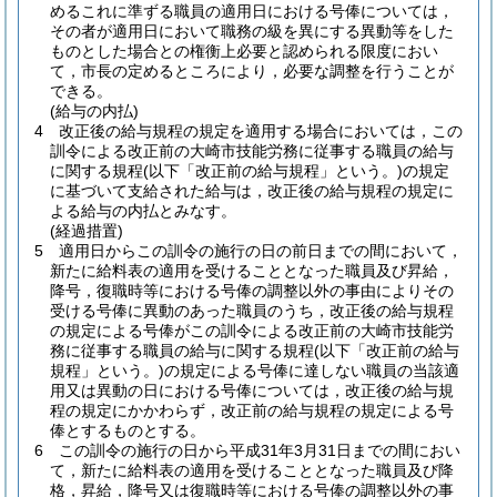
めるこれに準ずる職員の適用日における号俸については，
その者が適用日において職務の級を異にする異動等をした
ものとした場合との権衡上必要と認められる限度におい
て，市長の定めるところにより，必要な調整を行うことが
できる。
(給与の内払)
4
改正後の給与規程の規定を適用する場合においては，この
訓令による改正前の大崎市技能労務に従事する職員の給与
に関する規程
(以下「改正前の給与規程」という。)
の規定
に基づいて支給された給与は，改正後の給与規程の規定に
よる給与の内払とみなす。
(経過措置)
5
適用日からこの訓令の施行の日の前日までの間において，
新たに給料表の適用を受けることとなった職員及び昇給，
降号，復職時等における号俸の調整以外の事由によりその
受ける号俸に異動のあった職員のうち，改正後の給与規程
の規定による号俸がこの訓令による改正前の大崎市技能労
務に従事する職員の給与に関する規程
(以下「改正前の給与
規程」という。)
の規定による号俸に達しない職員の当該適
用又は異動の日における号俸については，改正後の給与規
程の規定にかかわらず，改正前の給与規程の規定による号
俸とするものとする。
6
この訓令の施行の日から平成31年3月31日までの間におい
て，新たに給料表の適用を受けることとなった職員及び降
格，昇給，降号又は復職時等における号俸の調整以外の事