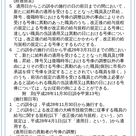
(経過措置)
5
適用日からこの訓令の施行の日の前日までの間において，
新たに給料表の適用を受けることとなった職員及び昇給，
降号，復職時等における号俸の調整以外の事由によりその
受ける号俸に異動のあった職員のうち，改正後の給与規程
の規定による号俸が改正前の給与規程の規定による号俸に
達しない職員の当該適用又は異動の日における号俸につい
ては，改正後の給与規程の規定にかかわらず，改正前の給
与規程の規定による号俸とするものとする。
6
この訓令の施行の日から平成28年3月31日までの間におい
て，新たに給料表の適用を受けることとなった職員及び降
格，昇給，降号又は復職時等における号俸の調整以外の事
由によりその受ける号俸に異動のあった職員
(個別に市長の
承認を得て号俸を決定することとされている職員を除く。)
のうち，前項の規定の適用を受ける職員との均衡上必要が
あると認められる職員の当該適用又は異動の日における号
俸については，なお従前の例によることができる。
附
則
(平成28年11月30日
訓令甲第13号)
(施行期日等)
1
この訓令は，平成28年11月30日から施行する。
2
この訓令による改正後の大崎市技能労務に従事する職員の
給与に関する規程
(以下「改正後の給与規程」という。)
の
規定は，平成28年4月1日
(以下「適用日」という。)
から適
用する。
(適用日前の異動者の号俸の調整)