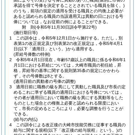
由によりその受ける号俸に異動のあった職員
(個別に市長の
承認を得て号俸を決定することとされている職員を除く。)
のうち，前項の規定の適用を受ける職員との均衡上必要が
あると認められる職員の当該適用又は異動の日における号
俸については，なお従前の例によることができる。
附
則
(令和5年11月30日
訓令甲第22号)
(施行期日等)
1
この訓令は，令和5年12月1日から施行する。
ただし，別
表第1の改正規定及び別表第2の改正規定は，令和5年4月1
日
(以下「適用日」という。)
から適用する。
(昇給号俸数の特例)
2
令和5年4月1日現在，年齢57歳以上の職員に係る令和6年1
月1日における昇給については，大崎市職員の初任給，昇
格，昇給等の基準に関する規則第35条の規定にかかわら
ず，その号俸数は8とする。
(適用日前の異動者の号俸の調整)
3
適用日前に職務の級を異にして異動した職員及び市長の定
めるこれに準ずる職員の適用日における号俸については，
その者が適用日において職務の級を異にする異動等をした
ものとした場合との権衡上必要と認められる限度におい
て，市長の定めるところにより，必要な調整を行うことが
できる。
(給与の内払)
4
この訓令による改正後の大崎市技能労務に従事する職員の
給与に関する規程
(以下「改正後の給与規程」という。)
の