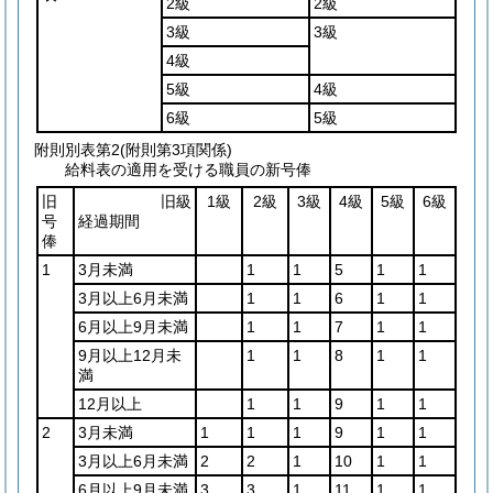
2級
2級
3級
3級
4級
5級
4級
6級
5級
附則別表第2
(附則第3項関係)
給料表の適用を受ける職員の新号俸
旧
旧級
1級
2級
3級
4級
5級
6級
号
経過期間
俸
1
3月未満
1
1
5
1
1
3月以上6月未満
1
1
6
1
1
6月以上9月未満
1
1
7
1
1
9月以上12月未
1
1
8
1
1
満
12月以上
1
1
9
1
1
2
3月未満
1
1
1
9
1
1
3月以上6月未満
2
2
1
10
1
1
6月以上9月未満
3
3
1
11
1
1