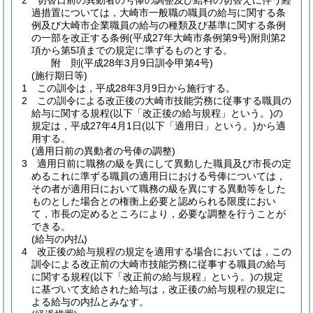
2
切替日前の異動者の号俸の調整及び給料の切替えに伴う経
過措置については，大崎市一般職の職員の給与に関する条
例及び大崎市企業職員の給与の種類及び基準に関する条例
の一部を改正する条例
(平成27年大崎市条例第9号)
附則第2
項から第5項までの規定に準ずるものとする。
附
則
(平成28年3月9日
訓令甲第4号)
(施行期日等)
1
この訓令は，平成28年3月9日から施行する。
2
この訓令による改正後の大崎市技能労務に従事する職員の
給与に関する規程
(以下「改正後の給与規程」という。)
の
規定は，平成27年4月1日
(以下「適用日」という。)
から適
用する。
(適用日前の異動者の号俸の調整)
3
適用日前に職務の級を異にして異動した職員及び市長の定
めるこれに準ずる職員の適用日における号俸については，
その者が適用日において職務の級を異にする異動等をした
ものとした場合との権衡上必要と認められる限度におい
て，市長の定めるところにより，必要な調整を行うことが
できる。
(給与の内払)
4
改正後の給与規程の規定を適用する場合においては，この
訓令による改正前の大崎市技能労務に従事する職員の給与
に関する規程
(以下「改正前の給与規程」という。)
の規定
に基づいて支給された給与は，改正後の給与規程の規定に
よる給与の内払とみなす。