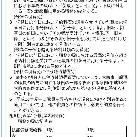
則別表第1に掲げられている職務の級であった職員の切替日
における職務の級
(以下「新級」という。)
は，旧級に対応
する同表の新級欄に定める職務の級とする。
(号俸の切替え)
3
切替日の前日において給料表の適用を受けていた職員の切
替日における号俸
(以下「新号俸」という。)
は，旧級，切
替日の前日においてその者が受けていた号俸
(以下「旧号
俸」という。)
及びその者が旧号俸を受けていた期間に応じ
て附則別表第2に定める号俸とする。
(最高の号俸を超える給料月額の切替え)
4
切替日の前日において職務の級における最高の号俸を超え
る給料月額を受けていた職員の切替日における号俸は，附
則別表第3に定める号俸とする。
(給料の切替えに伴う経過措置等)
5
給料の切替えに伴う経過措置等については，大崎市一般職
の職員の給与に関する条例の一部を改正する条例
(平成18年
大崎市条例第195号)
附則第5条から第7条の規定に準ずるも
のとする。
6
平成18年度中に職員を昇格させる場合における別表第2の
適用については，他の職員との権衡上，必要な調整を行う
ことができる。
附則別表第1
(附則第2項関係)
職務の級の切替表
技能労務職給料
1級
1級
表