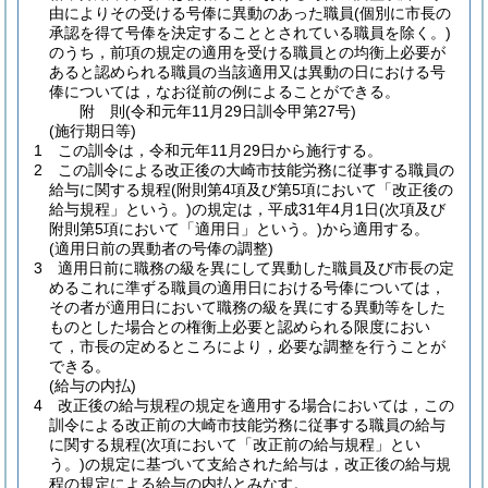
由によりその受ける号俸に異動のあった職員
(個別に市長の
承認を得て号俸を決定することとされている職員を除く。)
のうち，前項の規定の適用を受ける職員との均衡上必要が
あると認められる職員の当該適用又は異動の日における号
俸については，なお従前の例によることができる。
附
則
(令和元年11月29日
訓令甲第27号)
(施行期日等)
1
この訓令は，令和元年11月29日から施行する。
2
この訓令による改正後の大崎市技能労務に従事する職員の
給与に関する規程
(附則第4項及び第5項において「改正後の
給与規程」という。)
の規定は，平成31年4月1日
(次項及び
附則第5項において「適用日」という。)
から適用する。
(適用日前の異動者の号俸の調整)
3
適用日前に職務の級を異にして異動した職員及び市長の定
めるこれに準ずる職員の適用日における号俸については，
その者が適用日において職務の級を異にする異動等をした
ものとした場合との権衡上必要と認められる限度におい
て，市長の定めるところにより，必要な調整を行うことが
できる。
(給与の内払)
4
改正後の給与規程の規定を適用する場合においては，この
訓令による改正前の大崎市技能労務に従事する職員の給与
に関する規程
(次項において「改正前の給与規程」とい
う。)
の規定に基づいて支給された給与は，改正後の給与規
程の規定による給与の内払とみなす。