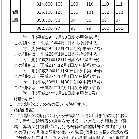
314,000
109
109
110
110
111
4級
326,100
129
130
131
132
133
5級
350,300
93
94
95
96
97
352,500
97
98
99
100
101
附
則
(平成19年3月30日
訓令甲第60号)
この訓令は，平成19年4月1日から施行する。
附
則
(平成19年12月21日
訓令甲第77号)
この訓令は，平成20年1月1日から施行する。
附
則
(平成21年12月1日
訓令甲第32号)
この訓令は，平成21年12月1日から施行する。
附
則
(平成22年11月30日
訓令甲第24号)
この訓令は，平成22年12月1日から施行する。
附
則
(平成23年11月30日
訓令甲第18号)
この訓令は，平成23年12月1日から施行する。
附
則
(平成24年3月21日
訓令甲第6号)
(施行期日)
1
この訓令は，公布の日から施行する。
(経過措置)
2
この訓令の施行の日から平成24年3月31日までの間におい
て，新たに給料表の適用を受けることとなった職員及び降
格，昇給又は復職時における号俸の調整以外の事由により
その受ける号俸に異動のあった職員
(個別に市長の承認を得
て号俸を決定することとされている職員を除く。)
の当該適