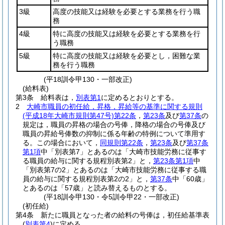
3級
高度の技能又は経験を必要とする業務を行う職
務
4級
特に高度の技能又は経験を必要とする業務を行
う職務
5級
特に高度の技能又は経験を必要とし，困難な業
務を行う職務
(平18訓令甲130・一部改正)
(給料表)
第3条
給料表は，
別表第1
に定めるとおりとする。
2
大崎市職員の初任給，昇格，昇給等の基準に関する規則
(平成18年大崎市規則第47号)
第22条
，
第23条
及び
第37条
の
規定は，職員の昇格の場合の号俸，降格の場合の号俸及び
職員の昇給号俸数の抑制に係る年齢の特例について準用す
る。
この場合において，
同規則第22条
，
第23条
及び
第37条
第1項
中「別表第7」とあるのは「大崎市技能労務に従事す
る職員の給与に関する規程別表第2」と，
第23条第1項
中
「別表第7の2」とあるのは「大崎市技能労務に従事する職
員の給与に関する規程別表第2の2」と，
第37条
中「60歳」
とあるのは「57歳」と読み替えるものとする。
(平18訓令甲130・令5訓令甲22・一部改正)
(初任給)
第4条
新たに職員となった者の給料の号俸は，初任給基準表
(
別表第4
)
に定める。