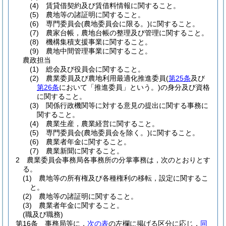
(4)
賃貸借契約及び賃借料情報に関すること。
(5)
農地等の諸証明に関すること。
(6)
専門委員会
(農地委員会に限る。)
に関すること。
(7)
農家台帳，農地台帳の整理及び管理に関すること。
(8)
機構集積支援事業に関すること。
(9)
農地中間管理事業に関すること。
農政担当
(1)
総会及び役員会に関すること。
(2)
農業委員及び農地利用最適化推進委員
(
第25条
及び
第26条
において「推進委員」という。)
の身分及び資格
に関すること。
(3)
関係行政機関等に対する意見の提出に関する事務に
関すること。
(4)
農業生産，農業経営に関すること。
(5)
専門委員会
(農地委員会を除く。)
に関すること。
(6)
農業者年金に関すること。
(7)
農業新聞に関すること。
2
農業委員会事務局各事務所の分掌事務は，次のとおりとす
る。
(1)
農地等の所有権及び各種権利の移転，設定に関するこ
と。
(2)
農地等の諸証明に関すること。
(3)
農業者年金に関すること。
(職及び職務)
第16条
事務局等に，
次の表
の左欄に掲げる区分に応じ，
同