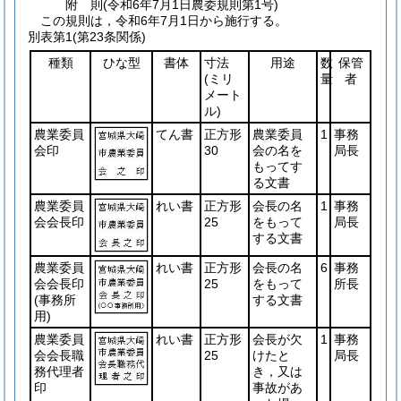
附
則
(令和6年7月1日
農委規則第1号)
この規則は，令和6年7月1日から施行する。
別表第1
(第23条関係)
種類
ひな型
書体
寸法
用途
数
保管
(ミリ
量
者
メート
ル)
農業委員
てん書
正方形
農業委員
1
事務
会印
30
会の名を
局長
もってす
る文書
農業委員
れい書
正方形
会長の名
1
事務
会会長印
25
をもって
局長
する文書
農業委員
れい書
正方形
会長の名
6
事務
会会長印
25
をもって
所長
(事務所
する文書
用)
農業委員
れい書
正方形
会長が欠
1
事務
会会長職
25
けたと
局長
務代理者
き，又は
印
事故があ