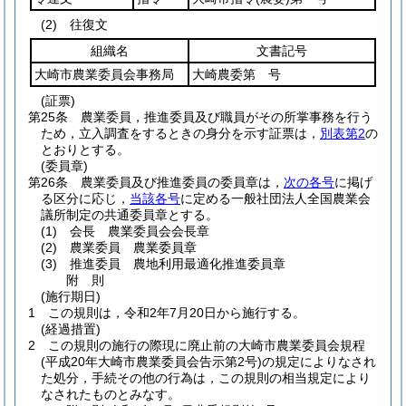
(2)
往復文
組織名
文書記号
大崎市農業委員会事務局
大崎農委第 号
(証票)
第25条
農業委員，推進委員及び職員がその所掌事務を行う
ため，立入調査をするときの身分を示す証票は，
別表第2
の
とおりとする。
(委員章)
第26条
農業委員及び推進委員の委員章は，
次の各号
に掲げ
る区分に応じ，
当該各号
に定める一般社団法人全国農業会
議所制定の共通委員章とする。
(1)
会長 農業委員会会長章
(2)
農業委員 農業委員章
(3)
推進委員 農地利用最適化推進委員章
附
則
(施行期日)
1
この規則は，令和2年7月20日から施行する。
(経過措置)
2
この規則の施行の際現に廃止前の大崎市農業委員会規程
(平成20年大崎市農業委員会告示第2号)
の規定によりなされ
た処分，手続その他の行為は，この規則の相当規定により
なされたものとみなす。