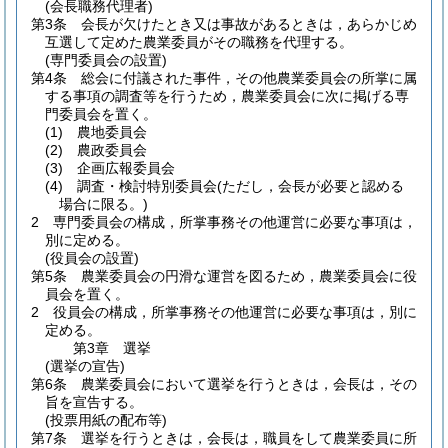
(会長職務代理者)
第3条
会長が欠けたとき又は事故があるときは，あらかじめ
互選して定めた農業委員がその職務を代理する。
(専門委員会の設置)
第4条
総会に付議された事件，その他農業委員会の所掌に属
する事項の調査等を行うため，農業委員会に次に掲げる専
門委員会を置く。
(1)
農地委員会
(2)
農政委員会
(3)
企画広報委員会
(4)
調査・検討特別委員会
(ただし，会長が必要と認める
場合に限る。)
2
専門委員会の構成，所掌事務その他運営に必要な事項は，
別に定める。
(役員会の設置)
第5条
農業委員会の円滑な運営を図るため，農業委員会に役
員会を置く。
2
役員会の構成，所掌事務その他運営に必要な事項は，別に
定める。
第3章
選挙
(選挙の宣告)
第6条
農業委員会において選挙を行うときは，会長は，その
旨を宣告する。
(投票用紙の配布等)
第7条
選挙を行うときは，会長は，職員をして農業委員に所