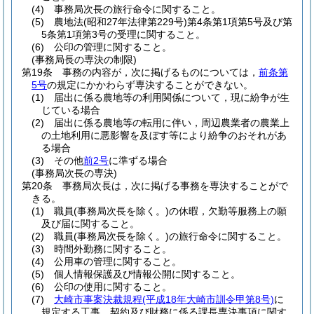
(4)
事務局次長の旅行命令に関すること。
(5)
農地法
(昭和27年法律第229号)
第4条第1項第5号及び第
5条第1項第3号の受理に関すること。
(6)
公印の管理に関すること。
(事務局長の専決の制限)
第19条
事務の内容が，次に掲げるものについては，
前条第
5号
の規定にかかわらず専決することができない。
(1)
届出に係る農地等の利用関係について，現に紛争が生
じている場合
(2)
届出に係る農地等の転用に伴い，周辺農業者の農業上
の土地利用に悪影響を及ぼす等により紛争のおそれがあ
る場合
(3)
その他
前2号
に準ずる場合
(事務局次長の専決)
第20条
事務局次長は，次に掲げる事務を専決することがで
きる。
(1)
職員
(事務局次長を除く。)
の休暇，欠勤等服務上の願
及び届に関すること。
(2)
職員
(事務局次長を除く。)
の旅行命令に関すること。
(3)
時間外勤務に関すること。
(4)
公用車の管理に関すること。
(5)
個人情報保護及び情報公開に関すること。
(6)
公印の使用に関すること。
(7)
大崎市事案決裁規程
(平成18年大崎市訓令甲第8号)
に
規定する工事，契約及び財務に係る課長専決事項に関す