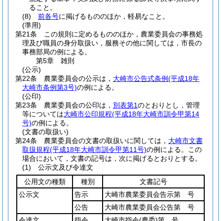
ること。
(8)
前各号
に掲げるもののほか，軽易なこと。
(準用)
第21条
この規則に定めるもののほか，農業委員会の事務処
理及び職員の身分取扱い，服務その他に関しては，市長の
事務部局の例による。
第5章
雑則
(公示)
第22条
農業委員会の公示は，
大崎市公告式条例
(平成18年
大崎市条例第3号)
の例による。
(公印)
第23条
農業委員会の公印は，
別表第1
のとおりとし，管理
等については
大崎市公印規程
(平成18年大崎市訓令甲第14
号)
の例による。
(文書の取扱い)
第24条
農業委員会の文書の取扱いに関しては，
大崎市文書
取扱規程
(平成18年大崎市訓令甲第11号)
の例による。
この
場合において，文書の記号は，次に掲げるとおりとする。
(1)
公示文及び令達文
公用文の種類
種別
文書記号
公示文
告示
大崎市農業委員会告示第 号
公告
大崎市農業委員会公告第 号
令達文
指令
大崎市指令
(農委)
第 号