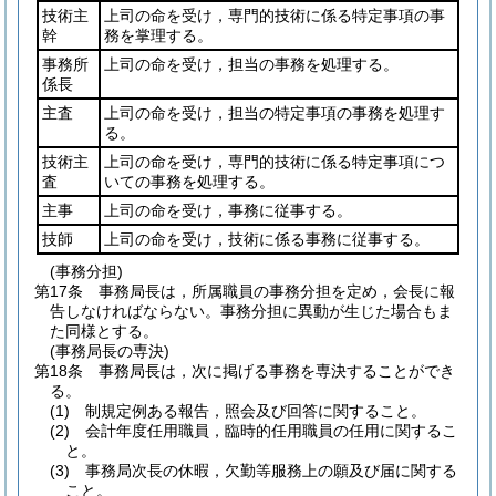
技術主
上司の命を受け，専門的技術に係る特定事項の事
幹
務を掌理する。
事務所
上司の命を受け，担当の事務を処理する。
係長
主査
上司の命を受け，担当の特定事項の事務を処理す
る。
技術主
上司の命を受け，専門的技術に係る特定事項につ
査
いての事務を処理する。
主事
上司の命を受け，事務に従事する。
技師
上司の命を受け，技術に係る事務に従事する。
(事務分担)
第17条
事務局長は，所属職員の事務分担を定め，会長に報
告しなければならない。
事務分担に異動が生じた場合もま
た同様とする。
(事務局長の専決)
第18条
事務局長は，次に掲げる事務を専決することができ
る。
(1)
制規定例ある報告，照会及び回答に関すること。
(2)
会計年度任用職員，臨時的任用職員の任用に関するこ
と。
(3)
事務局次長の休暇，欠勤等服務上の願及び届に関する
こと。