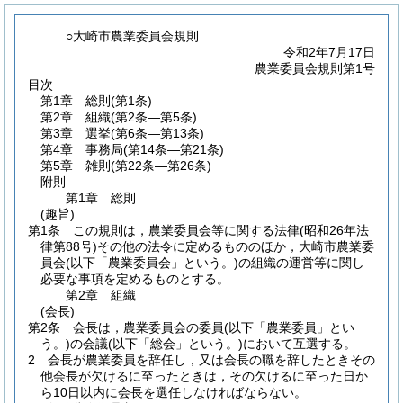
○大崎市農業委員会規則
令和2年7月17日
農業委員会規則第1号
目次
第1章
総則
(第1条)
第2章
組織
(第2条―第5条)
第3章
選挙
(第6条―第13条)
第4章
事務局
(第14条―第21条)
第5章
雑則
(第22条―第26条)
附則
第1章
総則
(趣旨)
第1条
この規則は，農業委員会等に関する法律
(昭和26年法
律第88号)
その他の法令に定めるもののほか，大崎市農業委
員会
(以下「農業委員会」という。)
の組織の運営等に関し
必要な事項を定めるものとする。
第2章
組織
(会長)
第2条
会長は，農業委員会の委員
(以下「農業委員」とい
う。)
の会議
(以下「総会」という。)
において互選する。
2
会長が農業委員を辞任し，又は会長の職を辞したときその
他会長が欠けるに至ったときは，その欠けるに至った日か
ら10日以内に会長を選任しなければならない。