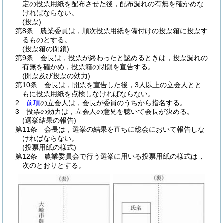
定の投票用紙を配布させた後，配布漏れの有無を確かめな
ければならない。
(投票)
第8条
農業委員は，順次投票用紙を備付けの投票箱に投票す
るものとする。
(投票箱の閉鎖)
第9条
会長は，投票が終わったと認めるときは，投票漏れの
有無を確かめ，投票箱の閉鎖を宣告する。
(開票及び投票の効力)
第10条
会長は，開票を宣告した後，3人以上の立会人とと
もに投票用紙を点検しなければならない。
2
前項
の立会人は，会長が委員のうちから指名する。
3
投票の効力は，立会人の意見を聴いて会長が決める。
(選挙結果の報告)
第11条
会長は，選挙の結果を直ちに総会において報告しな
ければならない。
(投票用紙の様式)
第12条
農業委員会で行う選挙に用いる投票用紙の様式は，
次のとおりとする。