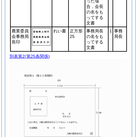
った場
合，会長
の名をも
ってする
文書
農業委員
れい書
正方形
事務局長
1
事務
会事務局
25
の名をも
局長
長印
ってする
文書
別表第2
(第25条関係)