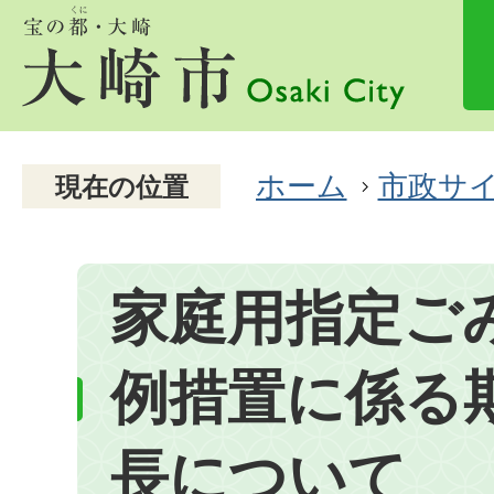
ホーム
市政サ
現在の位置
家庭用指定ご
例措置に係る
長について