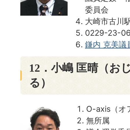
委員会
大崎市古川駅
0229-23-0
鎌内 克美
12．小嶋 匡晴（お
る）
O-axis（
無所属