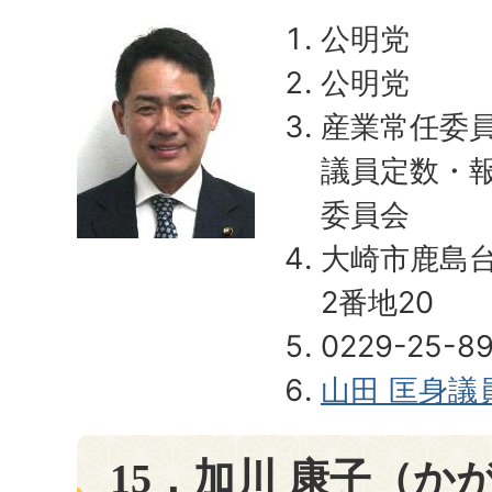
公明党
公明党
産業常任委
議員定数・
委員会
大崎市鹿島
2番地20
0229-25-8
山田 匡身議
15．加川 康子（か