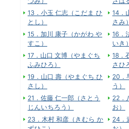
つみ）
さは
13．小玉 仁志（こだま ひ
14．
とし）
さみ
15．加川 康子（かがわ や
16．
すこ）
いき
17．山口 文博（やまぐち
18．
ふみひろ）
さひ
19．山口 壽（やまぐち ひ
20．
さし）
う）
21．佐藤 仁一郎（さとう
22．
じんいちろう）
お）
23．木村 和彦（きむら か
24．
ずひこ）
お）