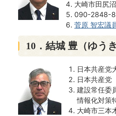
大崎市田尻沼
090-2848-8
菅原 智宏議
10．結城 豊（ゆう
日本共産党
日本共産党
建設常任委
情報化対策
大崎市三本