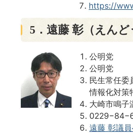
https://www
5．遠藤 彰（えんど
公明党
公明党
民生常任委
情報化対策
大崎市鳴子温
0229−84−
遠藤 彰議