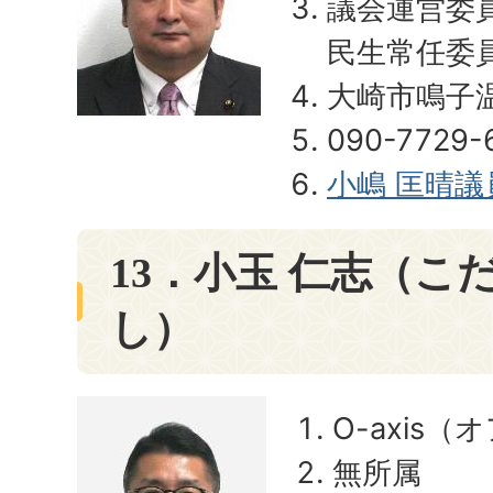
議会運営委
民生常任委
大崎市鳴子温
090-7729-
小嶋 匡晴
13．小玉 仁志（こ
し）
O-axis（
無所属