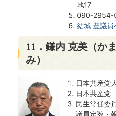
地17
090-2954-
結城 豊議
11．鎌内 克美（か
み）
日本共産党
日本共産党
民生常任委
議員定数・