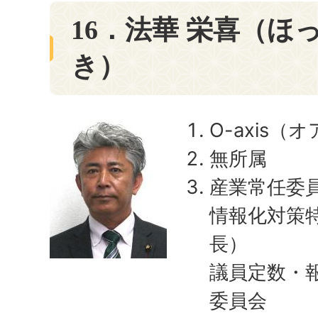
16．法華 栄喜（ほ
き）
O-axis（
無所属
産業常任委
情報化対策
長）
議員定数・
委員会