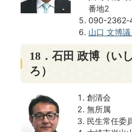
番地2
090-2362‐
山口 文博
18．石田 政博（い
ろ）
創清会
無所属
民生常任委