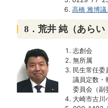
高橋 雅博
8．荒井 純（あらい
志創会
無所属
民生常任委
議員定数・
委員会（副
大崎市古川