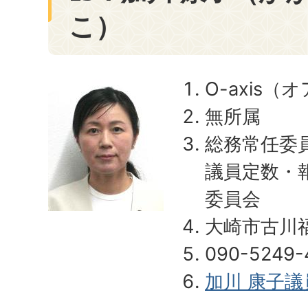
こ）
O-axis（
無所属
総務常任委
議員定数・
委員会
大崎市古川
090-5249-
加川 康子