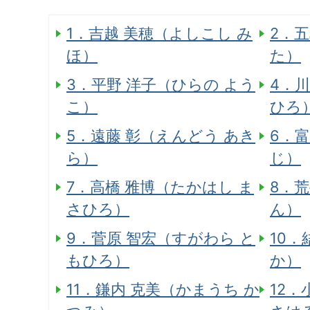
1．吉越 美穂（よしこし み
2．
ほ）
た）
3．平野 洋子（ひらの よう
4．
こ）
ひろ
5．遠藤 彰（えんどう あき
6．
ら）
じ）
7．高橋 雅博（たかはし ま
8．荒
さひろ）
ん）
9．菅原 智宏（すがわら と
10．
もひろ）
か）
11．鎌内 克美（かまうち か
12．