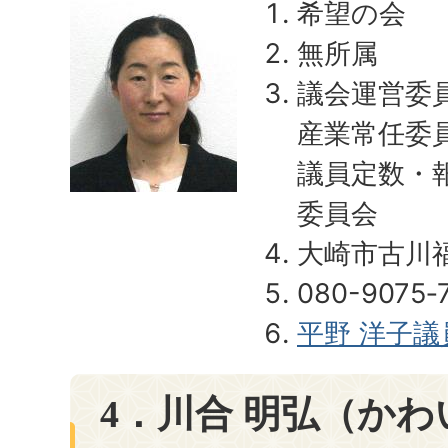
希望の会
無所属
議会運営委
産業常任委
議員定数・
委員会
大崎市古川
080-9075‐
平野 洋子
4．川合 明弘（かわ