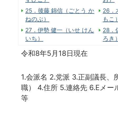
25．後藤 錦信（ごとう か
26．
ねのぶ）
もこ
27．伊勢 健一（いせ けん
28．
いち）
ろき
令和8年5月18日現在
1.会派名 2.党派 3.正副議長
職） 4.住所 5.連絡先 6.Eメ
等