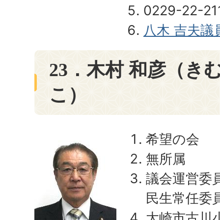
0229-22-21
八木 吉夫議
23．木村 和彦（き
こ）
希望の会
無所属
議会運営委
民生常任委
大崎市古川