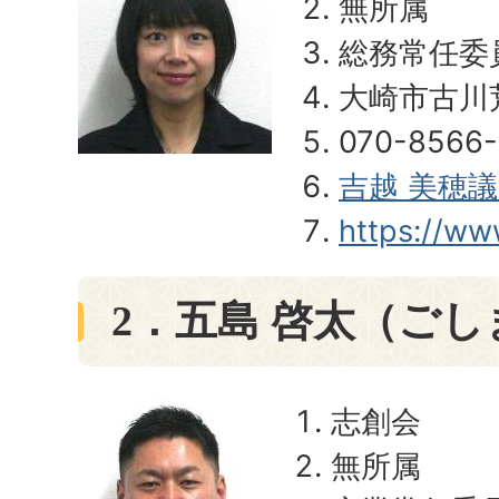
無所属
総務常任委
大崎市古川
070-8566
吉越 美穂
https://ww
2．五島 啓太（ごし
志創会
無所属