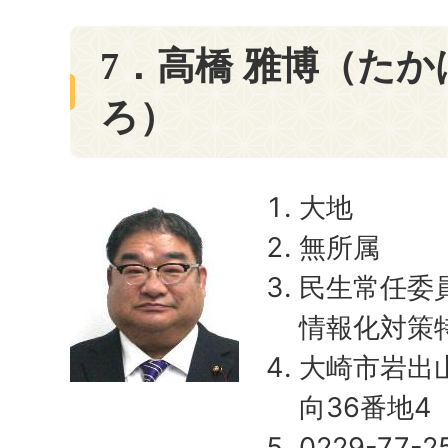
7．高橋 雅博（たか
ろ）
大地
無所属
民生常任委
情報化対策
大崎市岩出
向36番地4
0229-77-2