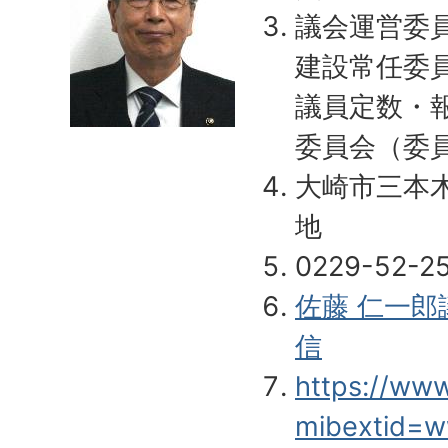
議会運営委
建設常任委
議員定数・
委員会（委
大崎市三本木
地
0229-52-2
佐藤 仁一
信
https://ww
mibextid=w