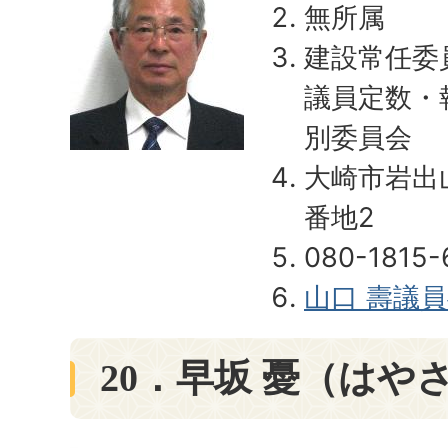
無所属
建設常任委
議員定数・
別委員会
大崎市岩出
番地2
080-1815-
山口 壽議
20．早坂 憂（はや