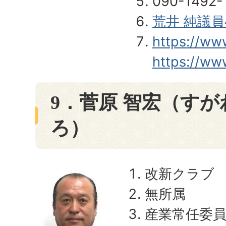
090-1492-
荒井 純議
https://www
https://ww
9．菅原 智宏（すが
ろ）
改新クラブ
無所属
産業常任委