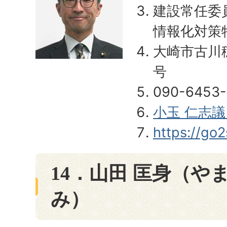
建設常任委
情報化対策
大崎市古川穂
号
090-6453-
小玉 仁志
https://go
14．山田 匡身（や
み）