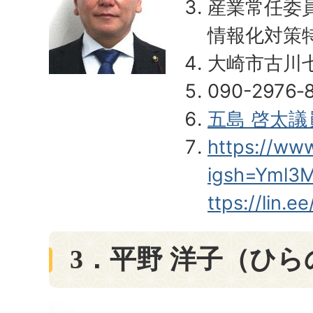
産業常任委
情報化対策
大崎市古川七
090-2976‐
五島 啓太
https://ww
igsh=Yml3M
ttps://lin.e
3．平野 洋子（ひら