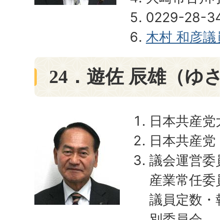
0229-28-3
木村 和彦
24．遊佐 辰雄（ゆ
日本共産党
日本共産党
議会運営委
産業常任委
議員定数・
別委員会