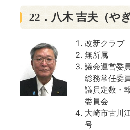
22．八木 吉夫（や
改新クラブ
無所属
議会運営委
総務常任委
議員定数・
委員会
大崎市古川江
号