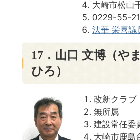
大崎市松山
0229-55-2
法華 栄喜
17．山口 文博（や
ひろ）
改新クラブ
無所属
建設常任委
大崎市鹿島