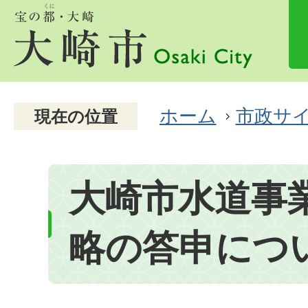
ホーム
市政サ
現在の位置
大崎市水道事
略の答申につ