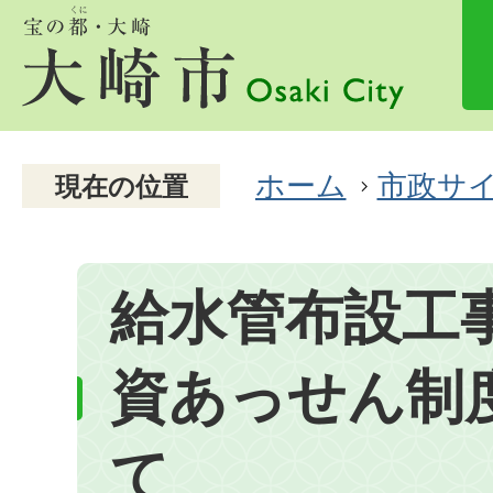
ホーム
市政サ
現在の位置
給水管布設工
資あっせん制
て