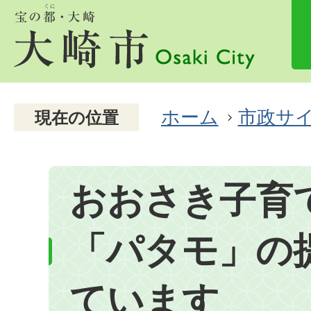
ホーム
市政サ
現在の位置
おおさき子育
「パタモ」の
ています