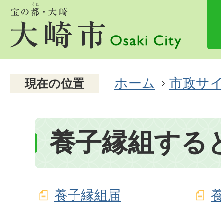
ホーム
市政サ
現在の位置
養子縁組する
養子縁組届