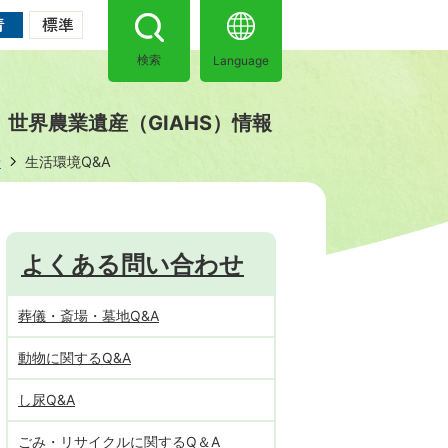
Language
検索
世界農業遺産（GIAHS）情報
せ
生活環境Q&A
よくある問い合わせ
葬儀・斎場・墓地Q&A
動物に関するQ&A
し尿Q&A
ごみ・リサイクルに関するQ＆A