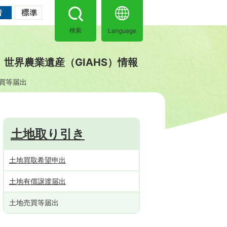
Language
検索
世界農業遺産（GIAHS）情報
買等届出
土地取り引き
土地買取希望申出
土地有償譲渡届出
土地売買等届出