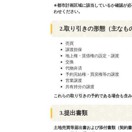
※都市計画区域に該当しているか確認が必要
わせください。
2.取り引きの形態（主なも
売買
譲渡担保
地上権・賃借権の設定・譲渡
交換
代物弁済
予約完結権・買戻権等の譲渡
営業譲渡
共有持分の譲渡
これらの取り引きの予約である場合も含み
3.提出書類
土地売買等届出書および添付書類（契約書