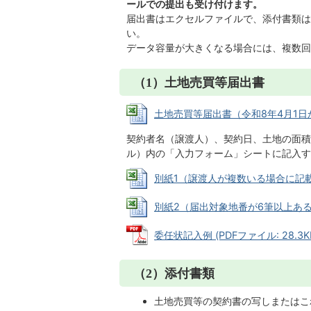
ールでの提出も受け付けます。
届出書はエクセルファイルで、添付書類は
い。
データ容量が大きくなる場合には、複数回
（1）土地売買等届出書
土地売買等届出書（令和8年4月1日から） 
契約者名（譲渡人）、契約日、土地の面積
ル）内の「入力フォーム」シートに記入す
別紙1（譲渡人が複数いる場合に記載） (E
別紙2（届出対象地番が6筆以上ある場合に
委任状記入例 (PDFファイル: 28.3K
（2）添付書類
土地売買等の契約書の写しまたはこ