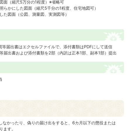
図面（縮尺5万分の1程度）※省略可
明らかにした図面（縮尺5千分の1程度、住宅地図可）
した図面（公図、測量図、実測図等）
買等届出書はエクセルファイルで、添付書類はPDFにして送信
等届出書および添付書類を2部（内訳は正本1部、副本1部）提出
当
しなかったり、偽りの届け出をすると、6カ月以下の懲役または
ります。