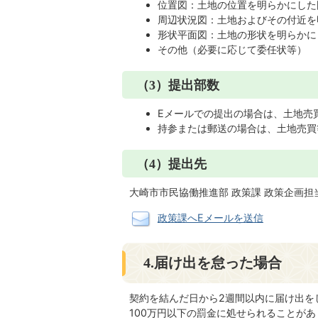
位置図：土地の位置を明らかにした
周辺状況図：土地およびその付近を
形状平面図：土地の形状を明らかに
その他（必要に応じて委任状等）
（3）提出部数
Eメールでの提出の場合は、土地売
持参または郵送の場合は、土地売買
（4）提出先
大崎市市民協働推進部 政策課 政策企画担
政策課へEメールを送信
4.届け出を怠った場合
契約を結んだ日から2週間以内に届け出を
100万円以下の罰金に処せられることがあ