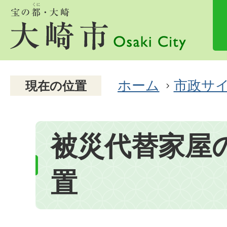
ホーム
市政サ
現在の位置
被災代替家屋
置