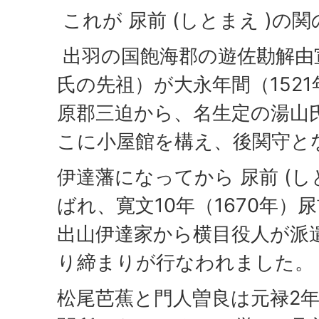
これが 尿前 (しとまえ )の
出羽の国飽海郡の遊佐勘解由
氏の先祖）が大永年間（1521
原郡三迫から、名生定の湯山
こに小屋館を構え、後関守と
伊達藩になってから 尿前 (し
ばれ、寛文10年（1670年）
出山伊達家から横目役人が派
り締まりが行なわれました。
松尾芭蕉と門人曽良は元禄2年