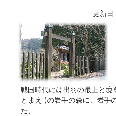
更新日：
戦国時代には出羽の最上と境を
とまえ )の岩手の森に、岩手
た。