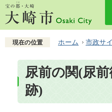
ホーム
市政サ
現在の位置
尿前の関(尿前
跡)