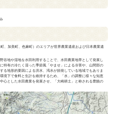
み
里町、加美町、色麻町）のエリアが世界農業遺産および日本農業遺
野谷地や湿地を水田利用することで、水田農業地帯として発展し
に特有の冷たく湿った季節風「やませ」による冷害や、山間部の
する地形的要因による洪水、渇水が頻発している地域でもありま
環境下で食料と生計を維持するため、「水」の調整に様々な知恵
中心とした水田農業を発展させ、「大崎耕土」と称される豊饒の