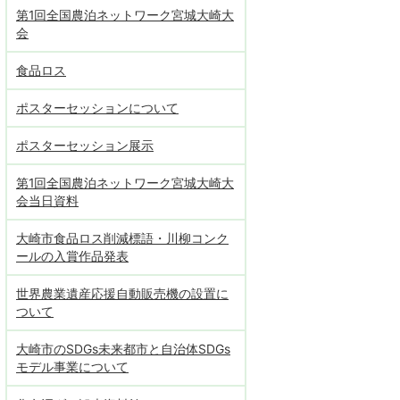
第1回全国農泊ネットワーク宮城大崎大
会
食品ロス
ポスターセッションについて
ポスターセッション展示
第1回全国農泊ネットワーク宮城大崎大
会当日資料
大崎市食品ロス削減標語・川柳コンク
ールの入賞作品発表
世界農業遺産応援自動販売機の設置に
ついて
大崎市のSDGs未来都市と自治体SDGs
モデル事業について