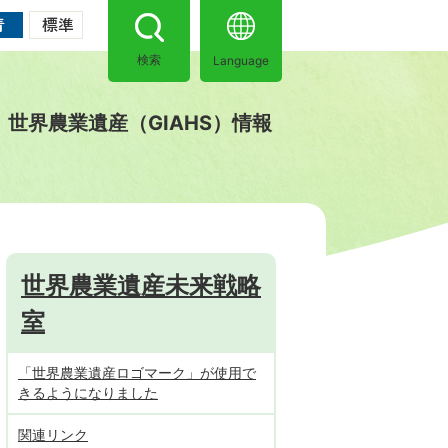
Language
検索
世界農業遺産（GIAHS）情報
世界農業遺産未来戦略
室
「世界農業遺産ロゴマーク」が使用で
きるようになりました
関連リンク