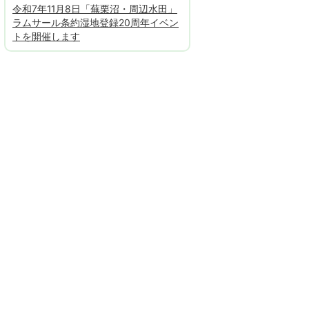
令和7年11月8日「蕪栗沼・周辺水田」
ラムサール条約湿地登録20周年イベン
トを開催します