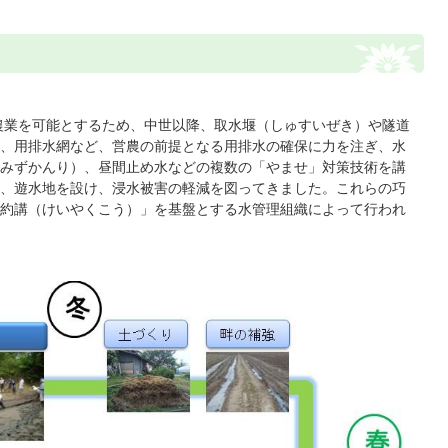
農業を可能とするため、中世以降、取水堰（しゅすいぜき）や隧道
、用排水網など、営農の前提となる用排水の確保に力を注ぎ、水
みずかんり）、昼間止め水などの複数の「やませ」対策技術を講
、遊水地を設け、浸水被害の軽減を図ってきました。これらの巧
約講（けいやくこう）」を基盤とする水管理組織によって行われ