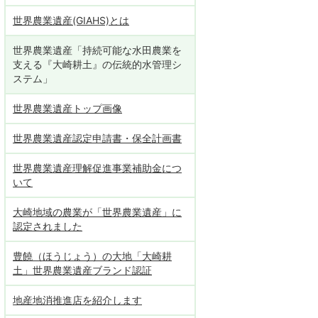
世界農業遺産(GIAHS)とは
世界農業遺産「持続可能な水田農業を
支える『大崎耕土』の伝統的水管理シ
ステム」
世界農業遺産トップ画像
世界農業遺産認定申請書・保全計画書
世界農業遺産理解促進事業補助金につ
いて
大崎地域の農業が「世界農業遺産」に
認定されました
豊饒（ほうじょう）の大地「大崎耕
土」世界農業遺産ブランド認証
地産地消推進店を紹介します