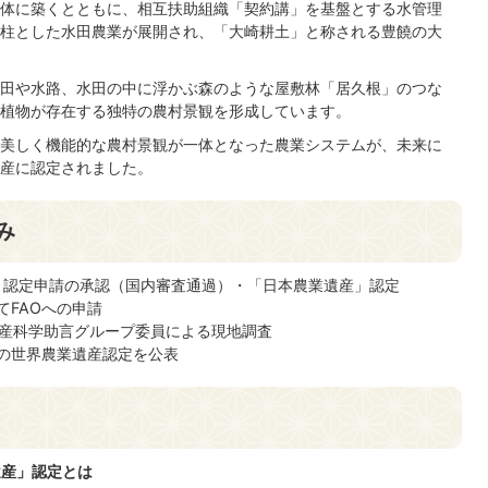
体に築くとともに、相互扶助組織「契約講」を基盤とする水管理
柱とした水田農業が展開され、「大崎耕土」と称される豊饒の大
田や水路、水田の中に浮かぶ森のような屋敷林「居久根」のつな
植物が存在する独特の農村景観を形成しています。
美しく機能的な農村景観が一体となった農業システムが、未来に
産に認定されました。
み
産」認定申請の承認（国内審査通過）・「日本農業遺産」認定
てFAOへの申請
業遺産科学助言グループ委員による現地調査
地域の世界農業遺産認定を公表
遺産」認定とは