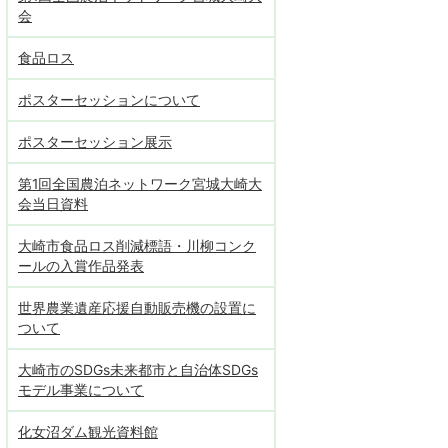
会
食品ロス
ポスターセッションについて
ポスターセッション展示
第1回全国農泊ネットワーク宮城大崎大
会当日資料
大崎市食品ロス削減標語・川柳コンク
ールの入賞作品発表
世界農業遺産応援自動販売機の設置に
ついて
大崎市のSDGs未来都市と自治体SDGs
モデル事業について
化女沼ダム観光資料館