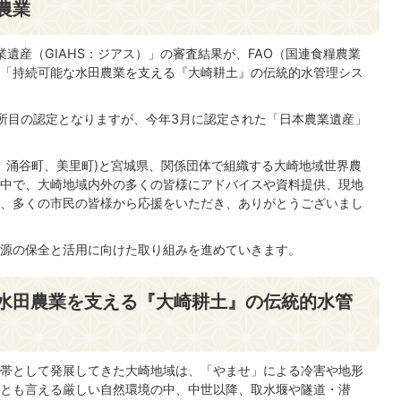
農業
業遺産（GIAHS：ジアス）」の審査結果が、FAO（国連食糧農業
「持続可能な水田農業を支える『大崎耕土』の伝統的水管理シス
所目の認定となりますが、今年3月に認定された「日本農業遺産」
町、涌谷町、美里町)と宮城県、関係団体で組織する大崎地域世界農
中で、大崎地域内外の多くの皆様にアドバイスや資料提供、現地
、多くの市民の皆様から応援をいただき、ありがとうございまし
源の保全と活用に向けた取り組みを進めていきます。
水田農業を支える『大崎耕土』の伝統的水管
帯として発展してきた大崎地域は、「やませ」による冷害や地形
とも言える厳しい自然環境の中、中世以降、取水堰や隧道・潜