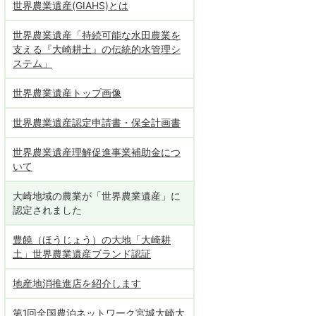
世界農業遺産(GIAHS)とは
世界農業遺産「持続可能な水田農業を
支える『大崎耕土』の伝統的水管理シ
ステム」
世界農業遺産トップ画像
世界農業遺産認定申請書・保全計画書
世界農業遺産理解促進事業補助金につ
いて
大崎地域の農業が「世界農業遺産」に
認定されました
豊饒（ほうじょう）の大地「大崎耕
土」世界農業遺産ブランド認証
地産地消推進店を紹介します
第1回全国農泊ネットワーク宮城大崎大