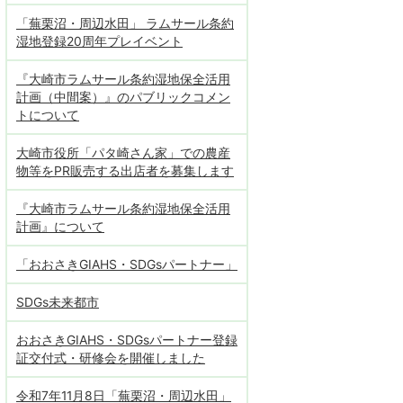
「蕪栗沼・周辺水田」 ラムサール条約
湿地登録20周年プレイベント
『大崎市ラムサール条約湿地保全活用
計画（中間案）』のパブリックコメン
トについて
大崎市役所「パタ崎さん家」での農産
物等をPR販売する出店者を募集します
『大崎市ラムサール条約湿地保全活用
計画』について
「おおさきGIAHS・SDGsパートナー」
SDGs未来都市
おおさきGIAHS・SDGsパートナー登録
証交付式・研修会を開催しました
令和7年11月8日「蕪栗沼・周辺水田」