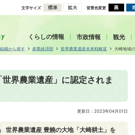
文字サイズ
背景色変更
くらしの情報
市政情報
観光
組織から探す
産業経済部
世界農業遺産未来戦略室
大崎地域
「世界農業遺産」に認定されま
更新日：2023年04月01日
」 世界農業遺産 豊饒の大地「大崎耕土」を