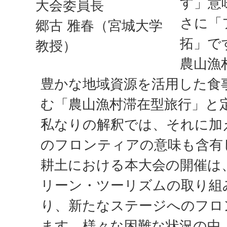
す」意
大会委員長
さに「
郷古 雅春（宮城大学
拓」で
教授）
農山漁
豊かな地域資源を活用した食
む「農山漁村滞在型旅行」と
私なりの解釈では、それに加
のフロンティアの意味も含有
耕土における本大会の開催は
リーン・ツーリズムの取り組
り、新たなステージへのフロ
ます。様々な困難な状況の中