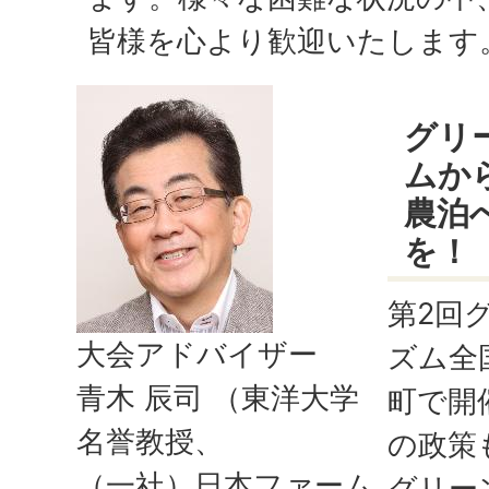
皆様を心より歓迎いたします
グリ
ムか
農泊
を！
第2回
大会アドバイザー
ズム全
青木 辰司 （東洋大学
町で開
名誉教授、
の政策
（一社）日本ファーム
グリー