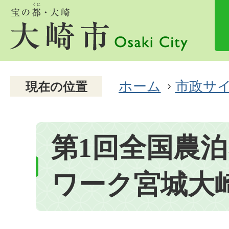
ホーム
市政サ
現在の位置
第1回全国農
ワーク宮城大