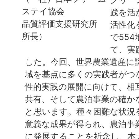
ステイ協会
践を活
品質評価支援研究所
活性化
所長）
で55
て、実
した。今回、世界農業遺産に
域を基点に多くの実践者がつ
性的実践の展開に向けて、相
共有、そして農泊事業の確か
と思います。種々困難な状況
意義な成果が得られ、農泊事
に発展することを祈念し、本