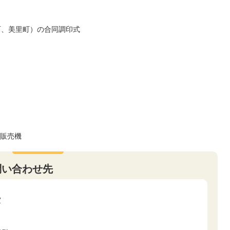
町、美里町）の合同調印式
販売機
問い合わせ先
室