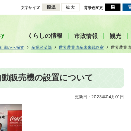
文字サイズ
背景色変更
くらしの情報
市政情報
観光
組織から探す
産業経済部
世界農業遺産未来戦略室
世界農業
自動販売機の設置について
更新日：2023年04月01日