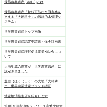
世界農業遺産(GIAHS)とは
世界農業遺産「持続可能な水田農業を
支える『大崎耕土』の伝統的水管理シ
ステム」
世界農業遺産トップ画像
世界農業遺産認定申請書・保全計画書
世界農業遺産理解促進事業補助金につ
いて
大崎地域の農業が「世界農業遺産」に
認定されました
豊饒（ほうじょう）の大地「大崎耕
土」世界農業遺産ブランド認証
地産地消推進店を紹介します
第1回全国農泊ネットワーク宮城大崎大