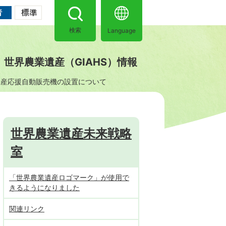
Language
検索
世界農業遺産（GIAHS）情報
遺産応援自動販売機の設置について
世界農業遺産未来戦略
室
「世界農業遺産ロゴマーク」が使用で
きるようになりました
関連リンク