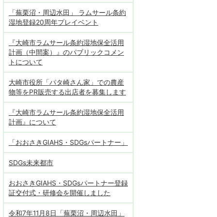
「蕪栗沼・周辺水田」 ラムサール条約
湿地登録20周年プレイベント
『大崎市ラムサール条約湿地保全活用
計画（中間案）』のパブリックコメン
トについて
大崎市役所「パタ崎さん家」での農産
物等をPR販売する出店者を募集します
『大崎市ラムサール条約湿地保全活用
計画』について
「おおさきGIAHS・SDGsパートナー」
SDGs未来都市
おおさきGIAHS・SDGsパートナー登録
証交付式・研修会を開催しました
令和7年11月8日「蕪栗沼・周辺水田」