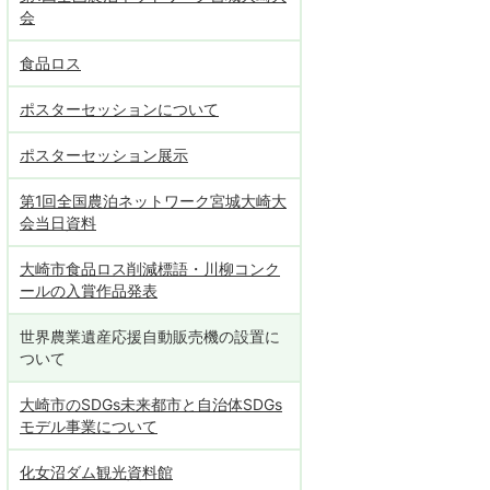
会
食品ロス
ポスターセッションについて
ポスターセッション展示
第1回全国農泊ネットワーク宮城大崎大
会当日資料
大崎市食品ロス削減標語・川柳コンク
ールの入賞作品発表
世界農業遺産応援自動販売機の設置に
ついて
大崎市のSDGs未来都市と自治体SDGs
モデル事業について
化女沼ダム観光資料館