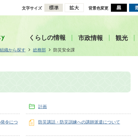
文字サイズ
背景色変更
くらしの情報
市政情報
観光
組織から探す
総務部
防災安全課
計画
の発令につ
防災講話・防災訓練への講師派遣について