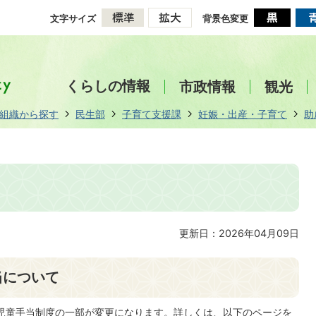
文字サイズ
背景色変更
くらしの情報
市政情報
観光
組織から探す
民生部
子育て支援課
妊娠・出産・子育て
助
更新日：2026年04月09日
当について
から児童手当制度の一部が変更になります。詳しくは、以下のページを