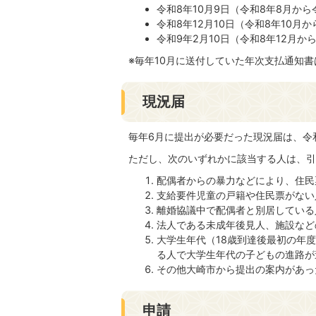
令和8年10月9日（令和8年8月か
令和8年12月10日（令和8年10月
令和9年2月10日（令和8年12月か
※毎年10月に送付していた年次支払通知
現況届
毎年6月に提出が必要だった現況届は、令
ただし、次のいずれかに該当する人は、引
配偶者からの暴力などにより、住民
支給要件児童の戸籍や住民票がない
離婚協議中で配偶者と別居している
法人である未成年後見人、施設など
大学生年代（18歳到達後最初の年
る人で大学生年代の子どもの進路が
その他大崎市から提出の案内があっ
申請