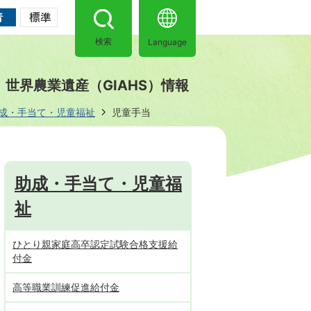
Language
検索
世界農業遺産（GIAHS）情報
成・手当て・児童福祉
児童手当
助成・手当て・児童福
祉
ひとり親家庭高卒認定試験合格支援給
付金
高等職業訓練促進給付金