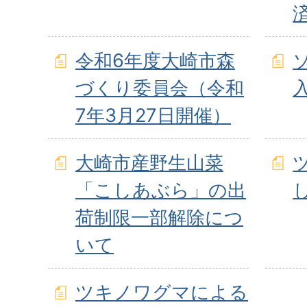
令和6年度大崎市森
づくり委員会（令和
7年3月27日開催）
大崎市産野生山菜
「こしあぶら」の出
荷制限一部解除につ
いて
ツキノワグマによる