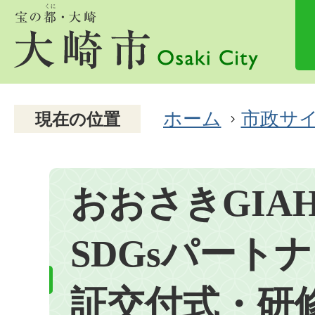
ホーム
市政サ
現在の位置
おおさきGIA
SDGsパート
証交付式・研