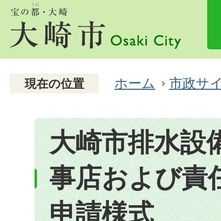
ホーム
市政サ
現在の位置
大崎市排水設
事店および責
申請様式