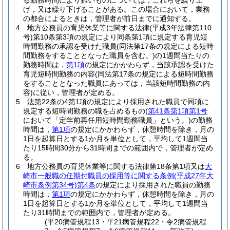
る勤務時間により難いものについては，これらを繰り上
げ，又は繰り下げることがある。
この場合において，業務
の都合によるときは，管理者が前日までに通知する。
4
地方公務員の育児休業等に関する法律
(平成3年法律第110
号)
第10条第3項の規定により同条第1項に規定する育児短
時間勤務の承認を受けた職員
(同法第17条の規定による短時
間勤務をすることとなった職員を含む。)
の1週間当たりの
勤務時間は，
第1項
の規定にかかわらず，当該承認を受けた
育児短時間勤務の内容
(同法第17条の規定による短時間勤務
をすることとなった職員にあっては，当該短時間勤務の内
容)
に従い，管理者が定める。
5
法第22条の4第1項の規定により採用された職員で同項に
規定する短時間勤務の職を占めるもの
(
第41条第1項第1号
において「定年前再任用短時間勤務職員」という。)
の勤務
時間は，
第1項
の規定にかかわらず，休憩時間を除き，月の
1日を起算日とする1か月を単位として，平均して1週間当
たり15時間30分から31時間までの範囲内で，管理者が定め
る。
6
地方公務員の育児休業等に関する法律第18条第1項又は
大
崎市一般職の任期付職員の採用等に関する条例
(平成27年大
崎市条例第34号)
第4条
の規定により採用された職員の勤務
時間は，
第1項
の規定にかかわらず，休憩時間を除き，月の
1日を起算日とする1か月を単位として，平均して1週間当
たり31時間までの範囲内で，管理者が定める。
(平20病管規程13・平21病管規程22・令2病管規程