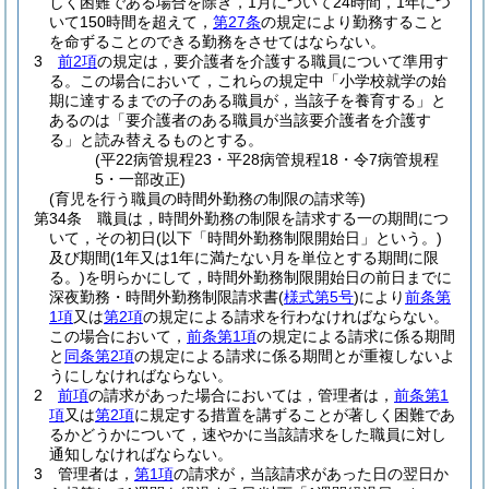
しく困難である場合を除き，1月について24時間，1年につ
いて150時間を超えて，
第27条
の規定により勤務すること
を命ずることのできる勤務をさせてはならない。
3
前2項
の規定は，要介護者を介護する職員について準用す
る。
この場合において，これらの規定中「小学校就学の始
期に達するまでの子のある職員が，当該子を養育する」と
あるのは「要介護者のある職員が当該要介護者を介護す
る」と読み替えるものとする。
(平22病管規程23・平28病管規程18・令7病管規程
5・一部改正)
(育児を行う職員の時間外勤務の制限の請求等)
第34条
職員は，時間外勤務の制限を請求する一の期間につ
いて，その初日
(以下「時間外勤務制限開始日」という。)
及び期間
(1年又は1年に満たない月を単位とする期間に限
る。)
を明らかにして，時間外勤務制限開始日の前日までに
深夜勤務・時間外勤務制限請求書
(
様式第5号
)
により
前条第
1項
又は
第2項
の規定による請求を行わなければならない。
この場合において，
前条第1項
の規定による請求に係る期間
と
同条第2項
の規定による請求に係る期間とが重複しないよ
うにしなければならない。
2
前項
の請求があった場合においては，管理者は，
前条第1
項
又は
第2項
に規定する措置を講ずることが著しく困難であ
るかどうかについて，速やかに当該請求をした職員に対し
通知しなければならない。
3
管理者は，
第1項
の請求が，当該請求があった日の翌日か