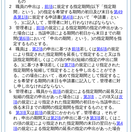
もの
2
職員の申出は，
前項
に規定する指定期間
(以下「指定期
間」という。)
の指定を希望する期間の初日及び末日を
第49
条第1項
に規定する申請書
(
第4項
において「申請書」とい
う。)
に記入して，管理者に対し行わなければならない。
3
管理者は，
前項
の規定による指定期間の指定の申出があっ
た場合には，当該申請による期間の初日から末日までの期
間
(
第6項
において「申出の期間」という。)
の指定期間を指
定するものとする。
4
職員は，
第2項
の申出に基づき
前項
若しくは
第6項
の規定
により指定された指定期間を延長して指定すること又は当
該指定期間若しくはこの項の申出
(短縮の指定の申出に限
る。)
に基づき事項若しくは
第7項
の規定により指定された
指定期間を短縮して指定することを申し出ることができ
る。
この場合において，改めて指定期間として指定するこ
とを希望する期間の末日を申請書に記入して，管理者に対
し申し出なければならない。
5
管理者は，職員から
前項
の規定による指定期間の延長又は
短縮の指定の申出があった場合には，
第3項
，この項又は
次
項
の規定により指定された指定期間の初日から当該申出に
係る末日までの期間の指定期間を指定するものとする。
6
第3項
又は
前項
の規定にかかわらず，管理者は，それぞ
れ，申出の期間又は
第2項
の申出に基づき
第3項
若しくはこ
の項の規定により指定された指定期間の末日の翌日から
第4
項
の規定による指定期間の延長の指定の申出があった場合