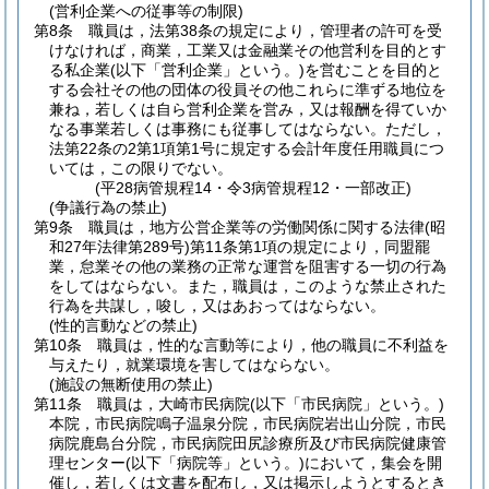
(営利企業への従事等の制限)
第8条
職員は，法第38条の規定により，管理者の許可を受
けなければ，商業，工業又は金融業その他営利を目的とす
る私企業
(以下「営利企業」という。)
を営むことを目的と
する会社その他の団体の役員その他これらに準ずる地位を
兼ね，若しくは自ら営利企業を営み，又は報酬を得ていか
なる事業若しくは事務にも従事してはならない。
ただし，
法第22条の2第1項第1号に規定する会計年度任用職員につ
いては，この限りでない。
(平28病管規程14・令3病管規程12・一部改正)
(争議行為の禁止)
第9条
職員は，地方公営企業等の労働関係に関する法律
(昭
和27年法律第289号)
第11条第1項の規定により，同盟罷
業，怠業その他の業務の正常な運営を阻害する一切の行為
をしてはならない。
また，職員は，このような禁止された
行為を共謀し，唆し，又はあおってはならない。
(性的言動などの禁止)
第10条
職員は，性的な言動等により，他の職員に不利益を
与えたり，就業環境を害してはならない。
(施設の無断使用の禁止)
第11条
職員は，大崎市民病院
(以下「市民病院」という。)
本院，市民病院鳴子温泉分院，市民病院岩出山分院，市民
病院鹿島台分院，市民病院田尻診療所及び市民病院健康管
理センター
(以下「病院等」という。)
において，集会を開
催し，若しくは文書を配布し，又は掲示しようとするとき