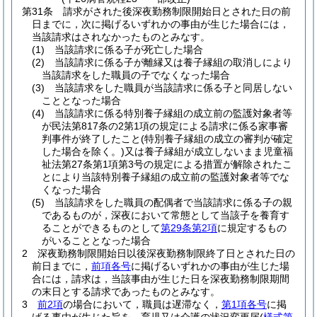
第31条
請求がされた後深夜勤務制限開始日とされた日の前
日までに，次に掲げるいずれかの事由が生じた場合には，
当該請求はされなかったものとみなす。
(1)
当該請求に係る子が死亡した場合
(2)
当該請求に係る子が離縁又は養子縁組の取消しにより
当該請求をした職員の子でなくなった場合
(3)
当該請求をした職員が当該請求に係る子と同居しない
こととなった場合
(4)
当該請求に係る特別養子縁組の成立前の監護対象者等
が民法第817条の2第1項の規定による請求に係る家事審
判事件が終了したこと
(特別養子縁組の成立の審判が確定
した場合を除く。)
又は養子縁組が成立しないまま児童福
祉法第27条第1項第3号の規定による措置が解除されたこ
とにより当該特別養子縁組の成立前の監護対象者等でな
くなった場合
(5)
当該請求をした職員の配偶者で当該請求に係る子の親
であるものが，深夜において常態として当該子を養育す
ることができるものとして
第29条第2項
に規定するもの
がいることとなった場合
2
深夜勤務制限開始日以後深夜勤務制限終了日とされた日の
前日までに，
前項各号
に掲げるいずれかの事由が生じた場
合には，請求は，当該事由が生じた日を深夜勤務制限期間
の末日とする請求であったものとみなす。
3
前2項
の場合において，職員は遅滞なく，
第1項各号
に掲