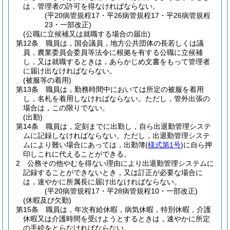
は，管理者の許可を得なければならない。
(平20病管規程17・平26病管規程17・平26病管規程
23・一部改正)
(公職に立候補又は就職する場合の届出)
第12条
職員は，国会議員，地方公共団体の長若しくは議
員，農業委員会委員等法令に根拠を有する公職に立候補
し，又は就職するときは，あらかじめ文書をもって管理者
に届け出なければならない。
(被服等の着用)
第13条
職員は，勤務時間中においては所定の被服を着用
し，名札を着用しなければならない。
ただし，管外出張の
場合は，この限りでない。
(出勤)
第14条
職員は，定刻までに出勤し，自ら出退勤管理システ
ムに記録しなければならない。
ただし，出退勤管理システ
ムにより難い場合にあっては，出勤簿
(
様式第1号
)
に自ら押
印しこれに代えることができる。
2
公務その他やむを得ない理由により出退勤管理システムに
記録することができないとき，又は訂正が必要な場合に
は，速やかに所属長に届け出なければならない。
(平20病管規程17・平28病管規程10・一部改正)
(休暇及び欠勤)
第15条
職員は，年次有給休暇，病気休暇，特別休暇，介護
休暇又は介護時間を受けようとするときは，速やかに所定
の手続をとらなければならない。