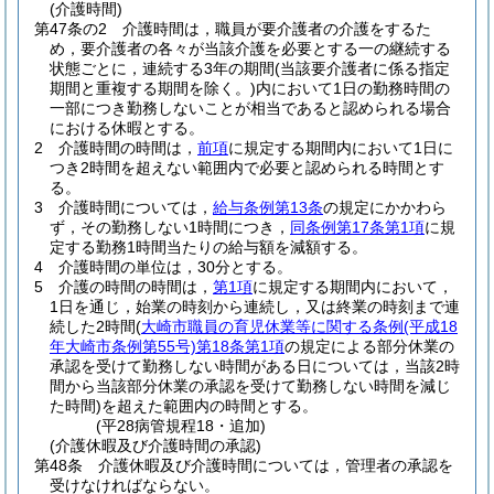
(介護時間)
第47条の2
介護時間は，職員が要介護者の介護をするた
め，要介護者の各々が当該介護を必要とする一の継続する
状態ごとに，連続する3年の期間
(当該要介護者に係る指定
期間と重複する期間を除く。)
内において1日の勤務時間の
一部につき勤務しないことが相当であると認められる場合
における休暇とする。
2
介護時間の時間は，
前項
に規定する期間内において1日に
つき2時間を超えない範囲内で必要と認められる時間とす
る。
3
介護時間については，
給与条例第13条
の規定にかかわら
ず，その勤務しない1時間につき，
同条例第17条第1項
に規
定する勤務1時間当たりの給与額を減額する。
4
介護時間の単位は，30分とする。
5
介護の時間の時間は，
第1項
に規定する期間内において，
1日を通じ，始業の時刻から連続し，又は終業の時刻まで連
続した2時間
(
大崎市職員の育児休業等に関する条例
(平成18
年大崎市条例第55号)
第18条第1項
の規定による部分休業の
承認を受けて勤務しない時間がある日については，当該2時
間から当該部分休業の承認を受けて勤務しない時間を減じ
た時間)
を超えた範囲内の時間とする。
(平28病管規程18・追加)
(介護休暇及び介護時間の承認)
第48条
介護休暇及び介護時間については，管理者の承認を
受けなければならない。