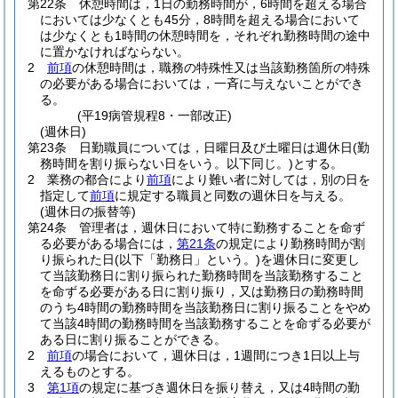
第22条
休憩時間は，1日の勤務時間が，6時間を超える場合
においては少なくとも45分，8時間を超える場合において
は少なくとも1時間の休憩時間を，それぞれ勤務時間の途中
に置かなければならない。
2
前項
の休憩時間は，職務の特殊性又は当該勤務箇所の特殊
の必要がある場合においては，一斉に与えないことができ
る。
(平19病管規程8・一部改正)
(週休日)
第23条
日勤職員については，日曜日及び土曜日は週休日
(勤
務時間を割り振らない日をいう。以下同じ。)
とする。
2
業務の都合により
前項
により難い者に対しては，別の日を
指定して
前項
に規定する職員と同数の週休日を与える。
(週休日の振替等)
第24条
管理者は，週休日において特に勤務することを命ず
る必要がある場合には，
第21条
の規定により勤務時間が割
り振られた日
(以下「勤務日」という。)
を週休日に変更し
て当該勤務日に割り振られた勤務時間を当該勤務すること
を命ずる必要がある日に割り振り，又は勤務日の勤務時間
のうち4時間の勤務時間を当該勤務日に割り振ることをやめ
て当該4時間の勤務時間を当該勤務することを命ずる必要が
ある日に割り振ることができる。
2
前項
の場合において，週休日は，1週間につき1日以上与
えるものとする。
3
第1項
の規定に基づき週休日を振り替え，又は4時間の勤