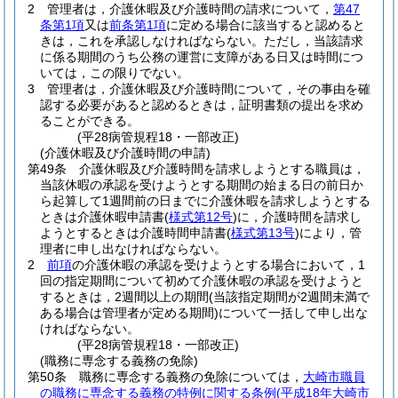
2
管理者は，介護休暇及び介護時間の請求について，
第47
条第1項
又は
前条第1項
に定める場合に該当すると認めると
きは，これを承認しなければならない。
ただし，当該請求
に係る期間のうち公務の運営に支障がある日又は時間につ
いては，この限りでない。
3
管理者は，介護休暇及び介護時間について，その事由を確
認する必要があると認めるときは，証明書類の提出を求め
ることができる。
(平28病管規程18・一部改正)
(介護休暇及び介護時間の申請)
第49条
介護休暇及び介護時間を請求しようとする職員は，
当該休暇の承認を受けようとする期間の始まる日の前日か
ら起算して1週間前の日までに介護休暇を請求しようとする
ときは介護休暇申請書
(
様式第12号
)
に，介護時間を請求し
ようとするときは介護時間申請書
(
様式第13号
)
により，管
理者に申し出なければならない。
2
前項
の介護休暇の承認を受けようとする場合において，1
回の指定期間について初めて介護休暇の承認を受けようと
するときは，2週間以上の期間
(当該指定期間が2週間未満で
ある場合は管理者が定める期間)
について一括して申し出な
ければならない。
(平28病管規程18・一部改正)
(職務に専念する義務の免除)
第50条
職務に専念する義務の免除については，
大崎市職員
の職務に専念する義務の特例に関する条例
(平成18年大崎市