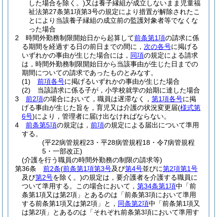
した場合を除く。)
又は養子縁組が成立しないまま児童福
祉法第27条第1項第3号の規定により措置が解除されたこ
とにより当該養子縁組の成立前の監護対象者等でなくな
った場合
2
時間外勤務制限開始日から起算して
前条第1項
の請求に係
る期間を経過する日の前日までの間に，
次の各号
に掲げる
いずれかの事由が生じた場合には，
同項
の規定による請求
は，時間外勤務制限開始日から当該事由が生じた日までの
期間についての請求であったものとみなす。
(1)
前項各号
に掲げるいずれかの事由が生じた場合
(2)
当該請求に係る子が，小学校就学の始期に達した場合
3
前2項
の場合において，職員は遅滞なく，
第1項各号
に掲
げる事由が生じた旨を，育児又は介護の状況変更届
(
様式第
6号
)
により，管理者に届け出なければならない。
4
前条第5項
の規定は，
前項
の規定による届出について準用
する。
(平22病管規程23・平28病管規程18・令7病管規程
5・一部改正)
(介護を行う職員の時間外勤務の制限の請求等)
第36条
前2条
(
前条第1項第3号
及び
第4号
並びに
第2項第1号
及び
第2号
を除く。)
の規定は，要介護者を介護する職員に
ついて準用する。
この場合において，
第34条第1項
中「前
条第1項又は第2項」とあるのは「前条第3項において準用
する前条第1項又は第2項」と，
同条第2項
中「前条第1項又
は第2項」とあるのは「それぞれ前条第3項において準用す