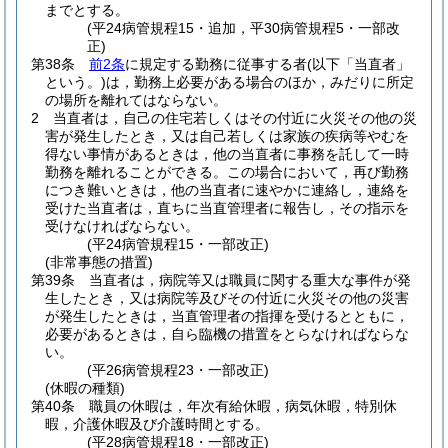
までとする。
(平24病管規程15・追加，平30病管規程5・一部改
正)
第38条
前2条
に規定する勤務に従事する者
(以下「当直者」
という。)
は，勤務上必要がある場合のほか，みだりに所定
の場所を離れてはならない。
2
当直者は，自己の住宅若しくはその付近に火災その他の災
害が発生したとき，又は自己若しくは家族の疾病等やむを
得ない事情があるときは，他の当直者に事務を託して一時
勤務を離れることができる。
この場合において，再び勤務
につき難いときは，他の当直者に速やかに連絡し，連絡を
受けた当直者は，直ちに当直管理者に報告し，その指示を
受けなければならない。
(平24病管規程15・一部改正)
(非常事態の措置)
第39条
当直者は，病院等又は職員に関する重大な事件が発
生したとき，又は病院等及びその付近に火災その他の災害
が発生したときは，当直管理者の指揮を受けるとともに，
必要があるときは，自ら臨機の措置をとらなければならな
い。
(平26病管規程23・一部改正)
(休暇の種類)
第40条
職員の休暇は，年次有給休暇，病気休暇，特別休
暇，介護休暇及び介護時間とする。
(平28病管規程18・一部改正)