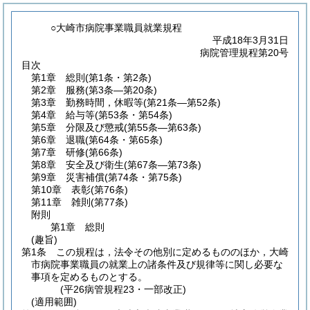
○大崎市病院事業職員就業規程
平成18年3月31日
病院管理規程第20号
目次
第1章
総則
(第1条・第2条)
第2章
服務
(第3条―第20条)
第3章
勤務時間，休暇等
(第21条―第52条)
第4章
給与等
(第53条・第54条)
第5章
分限及び懲戒
(第55条―第63条)
第6章
退職
(第64条・第65条)
第7章
研修
(第66条)
第8章
安全及び衛生
(第67条―第73条)
第9章
災害補償
(第74条・第75条)
第10章
表彰
(第76条)
第11章
雑則
(第77条)
附則
第1章
総則
(趣旨)
第1条
この規程は，法令その他別に定めるもののほか，大崎
市病院事業職員の就業上の諸条件及び規律等に関し必要な
事項を定めるものとする。
(平26病管規程23・一部改正)
(適用範囲)