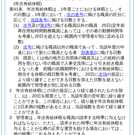
(年次有給休暇)
第41条
年次有給休暇は，1年度ごとにおける休暇とし，そ
の日数は，1年度において，
次の各号
に掲げる職員の区分に
応じて，
当該各号
に掲げる日数とする。
(1)
次号
及び
第3号
に掲げる職員以外の職員 20日
(定年前
再任用短時間勤務職員にあっては，その者の勤務時間等
を考慮し20日を超えない範囲内で管理者が別に定める日
数)
(2)
次号
に掲げる職員以外の職員であって，当該年度の中
途において新たに職員となる者
別表第2
に掲げる日数
(3)
国若しくは他の地方公共団体の職員又はこの規程の適
用を受けない市の職員で人事交流等により引き続き職員
となった者 前職の在職期間中における年次有給休暇に
相当する休暇の残日数等を考慮し，20日に
次項
の規定に
より繰り越すことができる日数を加えた日数を超えない
範囲内で管理者が別に定める日数
2
年次有給休暇
(この項の規定により繰り越されたものを除
く。)
は，20日を限度として，当該年度の翌年度に繰り越す
ことができる。
この場合において，繰り越す年次有給休暇
に1日未満の端数があるときは，当該端数を含めて繰り越す
ことができる。
3
管理者は，年次有給休暇を職員の請求する時季に与えなけ
ればならない。
ただし，請求された時季に年次有給休暇を
与えることが公務の正常な運営を妨げる場合においては，
他の時季にこれを与えることができる。