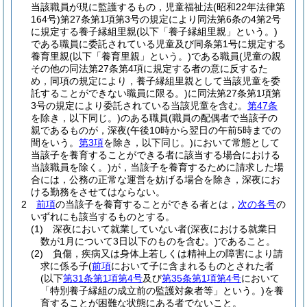
当該職員が現に監護するもの，児童福祉法
(昭和22年法律第
164号)
第27条第1項第3号の規定により同法第6条の4第2号
に規定する養子縁組里親
(以下「養子縁組里親」という。)
である職員に委託されている児童及び同条第1号に規定する
養育里親
(以下「養育里親」という。)
である職員
(児童の親
その他の同法第27条第4項に規定する者の意に反するた
め，同項の規定により，養子縁組里親として当該児童を委
託することができない職員に限る。)
に同法第27条第1項第
3号の規定により委託されている当該児童を含む。
第47条
を除き，以下同じ。)
のある職員
(職員の配偶者で当該子の
親であるものが，深夜
(午後10時から翌日の午前5時までの
間をいう。
第3項
を除き，以下同じ。)
において常態として
当該子を養育することができる者に該当する場合における
当該職員を除く。)
が，当該子を養育するために請求した場
合には，公務の正常な運営を妨げる場合を除き，深夜にお
ける勤務をさせてはならない。
2
前項
の当該子を養育することができる者とは，
次の各号
の
いずれにも該当するものとする。
(1)
深夜において就業していない者
(深夜における就業日
数が1月について3日以下のものを含む。)
であること。
(2)
負傷，疾病又は身体上若しくは精神上の障害により請
求に係る子(
前項
において子に含まれるものとされた者
(以下
第31条第1項第4号
及び
第35条第1項第4号
において
「特別養子縁組の成立前の監護対象者等」という。)
を養
育することが困難な状態にある者でないこと。