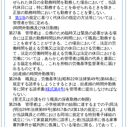
ぜられた休日の全勤務時間を勤務した場合において，当該
代休日には，特に勤務することを命ぜられるときを除き，
正規の勤務時間においても勤務することを要しない。
3
第1項
の規定に基づく代休日の指定の方法等については，
管理者が別に定める。
(時間外勤務及び休日勤務)
第27条
管理者は，公務のため臨時又は緊急の必要がある場
合には正規の勤務時間以外の時間において職員に勤務する
ことを命ずることができる。
この場合において，法定の労
働時間を超える労働又は法定の休日における労働におい
て，法定の労働時間を超える労働又は法定の休日における
労働については，あらかじめ管理者は職員の代表と書面に
よる協定を締結し，これを所轄の労働基準監督署長に届け
出るものとする。
(妊産婦の時間外勤務等)
第28条
職員は，労働基準法
(昭和22年法律第49号)
第66条に
規定する請求をしようとするときは，妊産婦の時間外勤務
等に関する請求書
(
様式第4号
)
を管理者に提出しなければな
らない。
(育児又は介護を行う職員の深夜勤務の制限)
第29条
管理者は，小学校就学の始期に達するまでの子
(民法
(明治29年法律第89号)
第817条の2第1項の規定により職員
が当該職員との間における同項に規定する特別養子縁組の
成立について家庭裁判所に請求した者
(当該請求に係る家事
審判事件が裁判所に係属している場合に限る。)
であって，