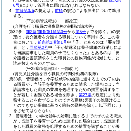
げる事由が生じた旨を，育児又は介護の状況変更届
(
様式第
6号
)
により，管理者に届け出なければならない。
4
前条第3項
の規定は，
前項
の規定による届出について準用
する。
(平28病管規程18・一部改正)
(介護を行う職員の深夜勤務の制限の請求等)
第32条
前2条
(
前条第1項第3号
から
第5号
までを除く。)
の規
定は，要介護者を介護する職員について準用する。
この場
合において，
前条第1項第1号
中「子」とあるのは「要介護
者」と，
同項第2号
中「子が離縁又は養子縁組の取消しによ
り当該請求をした職員の子でなくなった」とあるのは「要
介護者と当該請求をした職員との親族関係が消滅した」と
読み替えるものとする。
(平28病管規程18・一部改正)
(育児又は介護を行う職員の時間外勤務の制限)
第33条
管理者は，小学校就学の始期に達するまでの子のあ
る職員が，当該子を養育するために請求した場合には，当
該請求をした職員の業務を処理するための措置を講ずるこ
とが著しく困難である場合を除き，
第27条
の規定により勤
務することを命ずることのできる勤務
(災害その他避けるこ
とのできない事由に基づく臨時の勤務を除く。以下同じ。)
をさせてはならない。
2
管理者は，小学校就学の始期に達するまでの子のある職員
が，当該子を養育するために請求した場合には，当該請求
をした職員の業務を処理するための措置を講ずることが著