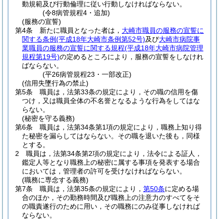
動規範及び行動倫理に従い行動しなければならない。
(令8病管規程4・追加)
(服務の宣誓)
第4条
新たに職員となった者は，
大崎市職員の服務の宣誓に
関する条例
(平成18年大崎市条例第52号)
及び
大崎市病院事
業職員の服務の宣誓に関する規程
(平成18年大崎市病院管理
規程第19号)
の定めるところにより，服務の宣誓をしなけれ
ばならない。
(平26病管規程23・一部改正)
(信用失墜行為の禁止)
第5条
職員は，法第33条の規定により，その職の信用を傷
つけ，又は職員全体の不名誉となるような行為をしてはな
らない。
(秘密を守る義務)
第6条
職員は，法第34条第1項の規定により，職務上知り得
た秘密を漏らしてはならない。
その職を退いた後も，同様
とする。
2
職員は，法第34条第2項の規定により，法令による証人，
鑑定人等となり職務上の秘密に属する事項を発表する場合
においては，管理者の許可を受けなければならない。
(職務に専念する義務)
第7条
職員は，法第35条の規定により，
第50条
に定める場
合のほか，その勤務時間及び職務上の注意力のすべてをそ
の職責遂行のために用い，その職務にのみ従事しなければ
ならない。