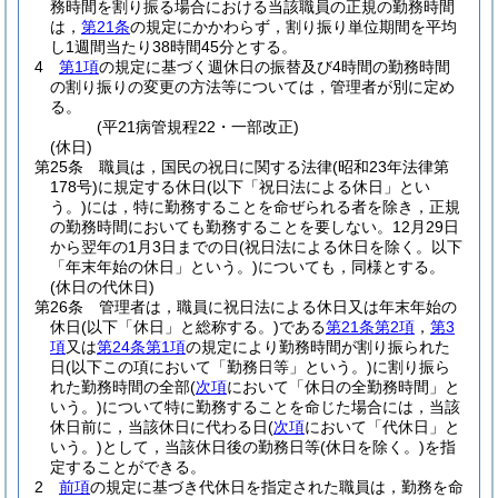
務時間を割り振る場合における当該職員の正規の勤務時間
は，
第21条
の規定にかかわらず，割り振り単位期間を平均
し1週間当たり38時間45分とする。
4
第1項
の規定に基づく週休日の振替及び4時間の勤務時間
の割り振りの変更の方法等については，管理者が別に定め
る。
(平21病管規程22・一部改正)
(休日)
第25条
職員は，国民の祝日に関する法律
(昭和23年法律第
178号)
に規定する休日
(以下「祝日法による休日」とい
う。)
には，特に勤務することを命ぜられる者を除き，正規
の勤務時間においても勤務することを要しない。
12月29日
から翌年の1月3日までの日
(祝日法による休日を除く。以下
「年末年始の休日」という。)
についても，同様とする。
(休日の代休日)
第26条
管理者は，職員に祝日法による休日又は年末年始の
休日
(以下「休日」と総称する。)
である
第21条第2項
，
第3
項
又は
第24条第1項
の規定により勤務時間が割り振られた
日
(以下この項において「勤務日等」という。)
に割り振ら
れた勤務時間の全部
(
次項
において「休日の全勤務時間」と
いう。)
について特に勤務することを命じた場合には，当該
休日前に，当該休日に代わる日
(
次項
において「代休日」と
いう。)
として，当該休日後の勤務日等
(休日を除く。)
を指
定することができる。
2
前項
の規定に基づき代休日を指定された職員は，勤務を命