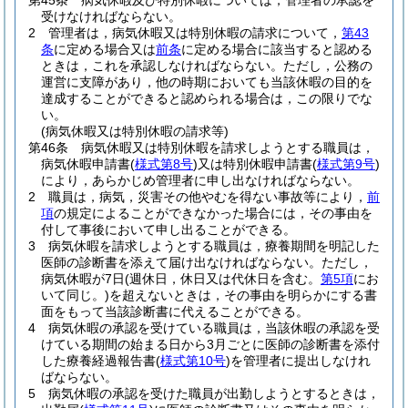
第45条
病気休暇及び特別休暇については，管理者の承認を
受けなければならない。
2
管理者は，病気休暇又は特別休暇の請求について，
第43
条
に定める場合又は
前条
に定める場合に該当すると認める
ときは，これを承認しなければならない。
ただし，公務の
運営に支障があり，他の時期においても当該休暇の目的を
達成することができると認められる場合は，この限りでな
い。
(病気休暇又は特別休暇の請求等)
第46条
病気休暇又は特別休暇を請求しようとする職員は，
病気休暇申請書
(
様式第8号
)
又は特別休暇申請書
(
様式第9号
)
により，あらかじめ管理者に申し出なければならない。
2
職員は，病気，災害その他やむを得ない事故等により，
前
項
の規定によることができなかった場合には，その事由を
付して事後において申し出ることができる。
3
病気休暇を請求しようとする職員は，療養期間を明記した
医師の診断書を添えて届け出なければならない。
ただし，
病気休暇が7日
(週休日，休日又は代休日を含む。
第5項
にお
いて同じ。)
を超えないときは，その事由を明らかにする書
面をもって当該診断書に代えることができる。
4
病気休暇の承認を受けている職員は，当該休暇の承認を受
けている期間の始まる日から3月ごとに医師の診断書を添付
した療養経過報告書
(
様式第10号
)
を管理者に提出しなけれ
ばならない。
5
病気休暇の承認を受けた職員が出勤しようとするときは，