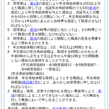
4
管理者は，
第1項
の規定により年次有給休暇を10日以上与
えた職員に対しては，当該年次有給休暇のうち5日
(
前項
の
規定により年次有給休暇を与えた場合は，当該与えた日数
分を5日から控除した日数)
について，年次有給休暇を与え
た日から1年以内にあらかじめ時季を指定して取得させなけ
ればならない。
5
管理者は，
前項
の時季の指定に当たっては，その時季につ
いて職員の意見を聴取しなければならない。
6
管理者は，
前項
の規定により聴取した職員の意見を尊重す
るよう努めるものとする。
7
年次有給休暇の単位は，1日，半日又は1時間とする。
8
半日単位の年次有給休暇は，取得する時間にかかわらず，
午前0時から正午まで又は正午から午後12時までの間勤務
しない場合のみ取得することができる。
(平31病管規程4・令3病管規程12・令5病管規程7・
令6病管規程1・一部改正)
(年次有給休暇の届出)
第42条
年次有給休暇を取得しようとする職員は，年次有給
休暇届
(
様式第7号
)
により，あらかじめ管理者に申し出なけ
ればならない。
2
職員は，病気，災害その他やむを得ない事故等により，
前
項
の規定によることができなかった場合には，その事由を
付して事後において申し出ることができる。
(病気休暇)
第43条
病気休暇の期間は，
次の各号
に掲げる区分に応じ，