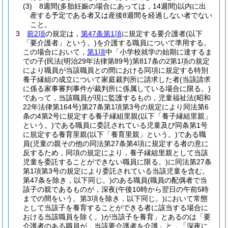
(3)
8週間
(多胎妊娠の場合にあっては，14週間)
以内に出
産する予定である者又は産後8週間を経過しない者でない
こと。
3
前2項
の規定は，
第47条第1項
に規定する要介護者
(以下
「要介護者」という。)
を介護する職員について準用する。
この場合において，
第1項
中「小学校就学の始期に達するま
での子
(民法
(明治29年法律第89号)
第817条の2第1項の規定
により職員が当該職員との間における同項に規定する特別
養子縁組の成立について家庭裁判所に請求した者
(当該請求
に係る家事審判事件が裁判所に係属している場合に限る。)
であって，当該職員が現に監護するもの，児童福祉法
(昭和
22年法律第164号)
第27条第1項第3号の規定により同法第6
条の4第2号に規定する養子縁組里親
(以下「養子縁組里親」
という。)
である職員に委託されている児童及び同条第1号
に規定する養育里親
(以下「養育里親」という。)
である職
員
(児童の親その他の同法第27条第4項に規定する者の意に
反するため，同項の規定により，養子縁組里親として当該
児童を委託することができない職員に限る。)
に同法第27条
第1項第3号の規定により委託されている当該児童を含む。
第47条を除き，以下同じ。)
のある職員
(職員の配偶者で当
該子の親であるものが，深夜
(午後10時から翌日の午前5時
までの間をいう。第3項を除き，以下同じ。)
において常態
として当該子を養育することができる者に該当する場合に
おける当該職員を除く。)
が当該子を養育」とあるのは「要
介護者のある職員が，当該要介護者を介護」と，「深夜に