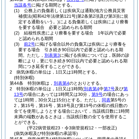
当該各号
に掲げる期間とする。
(1)
公務上の負傷若しくは疾病又は通勤
(地方公務員災害
補償法
(昭和42年法律第121号)
第2条第2項及び第3項に規
定する通勤をいう。)
による負傷若しくは疾病により療養
を要する場合 必要と認められる期間
(2)
結核性疾患により療養を要する場合 1年以内で必要
と認められる期間
(3)
前2号
に掲げる場合以外の負傷又は疾病により療養を
要する場合 引き続き90日以内で必要と認められる期
間。
ただし，
別表第3
に掲げる疾病については，医師の診
断により，更に引き続き90日以内で必要と認められる期
間につき延長することができる。
2
病気休暇の単位は，1日又は1時間とする。
(特別休暇)
第44条
特別休暇は，
別表第4
のとおりとする。
2
特別休暇の単位は，1日又は1時間
(
別表第4
中
第7号
及び
第
13号
の場合にあっては1時間又は30分，
第9号
の場合にあっ
ては1時間，30分又は15分)
とする。
ただし，
同表
第5号の
2，第15号，第16号，第18号及び第19号の休暇の残日数の
全てを使用しようとする場合において，当該残日数に1時間
未満の端数があるときは，当該残日数の全てを使用するこ
とができる。
(平22病管規程23・令3病管規程12・一部改正)
(病気休暇及び特別休暇の承認等)