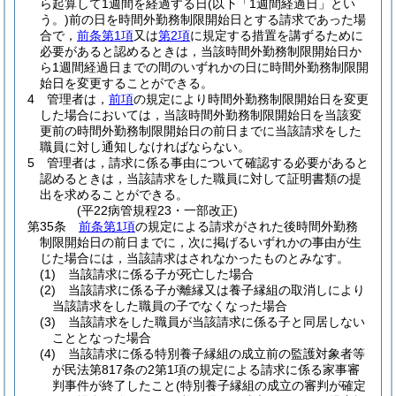
ら起算して1週間を経過する日
(以下「1週間経過日」とい
う。)
前の日を時間外勤務制限開始日とする請求であった場
合で，
前条第1項
又は
第2項
に規定する措置を講ずるために
必要があると認めるときは，当該時間外勤務制限開始日か
ら1週間経過日までの間のいずれかの日に時間外勤務制限開
始日を変更することができる。
4
管理者は，
前項
の規定により時間外勤務制限開始日を変更
した場合においては，当該時間外勤務制限開始日を当該変
更前の時間外勤務制限開始日の前日までに当該請求をした
職員に対し通知しなければならない。
5
管理者は，請求に係る事由について確認する必要があると
認めるときは，当該請求をした職員に対して証明書類の提
出を求めることができる。
(平22病管規程23・一部改正)
第35条
前条第1項
の規定による請求がされた後時間外勤務
制限開始日の前日までに，次に掲げるいずれかの事由が生
じた場合には，当該請求はされなかったものとみなす。
(1)
当該請求に係る子が死亡した場合
(2)
当該請求に係る子が離縁又は養子縁組の取消しにより
当該請求をした職員の子でなくなった場合
(3)
当該請求をした職員が当該請求に係る子と同居しない
こととなった場合
(4)
当該請求に係る特別養子縁組の成立前の監護対象者等
が民法第817条の2第1項の規定による請求に係る家事審
判事件が終了したこと
(特別養子縁組の成立の審判が確定