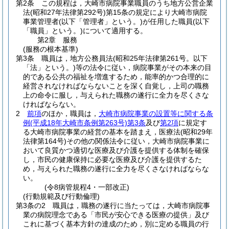
第2条
この規程は，大崎市病院事業職員のうち地方公営企業
法
(昭和27年法律第292号)
第15条の規定により大崎市病院
事業管理者
(以下「管理者」という。)
が任用した職員
(以下
「職員」という。)
について適用する。
第2章
服務
(服務の根本基準)
第3条
職員は，地方公務員法
(昭和25年法律第261号。以下
「法」という。)
等の法令に従い，病院事業がその本来の目
的である公共の福祉を増進するため，能率的かつ合理的に
経営されなければならないことを深く自覚し，上司の職務
上の命令に服し，与えられた職務の遂行に全力を尽くさな
ければならない。
2
前項
のほか，職員は，
大崎市病院事業の設置等に関する条
例
(平成18年大崎市条例第263号)
第3条
及び
第2項
に規定す
る大崎市病院事業の経営の基本を踏まえ，医療法
(昭和29年
法律第164号)
その他の関係法令に従い，大崎市病院事業に
おいて良質かつ適切な医療及び介護を提供する体制を確保
し，市民の健康保持に必要な医療及び介護を提供するた
め，与えられた職務の遂行に全力を尽くさなければならな
い。
(令8病管規程4・一部改正)
(行動規範及び行動倫理)
第3条の2
職員は，職務の遂行に当たっては，大崎市病院事
業の病院理念である「市民が安心できる医療の提供」及び
これに基づく基本方針の達成のため，別に定める職員の行