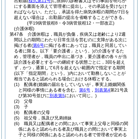
出勤届
(
様式第11号
)
に医師の診断書又はその事由を明らか
にする書面を添えて管理者に提出し，その承認を受けなけ
ればならない。
ただし，承認を得た病気休暇の期間が7日を
超えない場合は，出勤届の提出を省略することができる。
(平19病管規程8・令3病管規程12・一部改正)
(介護休暇)
第47条
介護休暇は，職員が負傷，疾病又は老齢により2週
間以上の期間にわたり日常生活を営むのに支障がある次に
掲げる者
(
第6号
に掲げる者にあっては，職員と同居してい
る者に限る。以下「要介護者」という。)
の介護をするた
め，管理者が，職員の申出に基づき，要介護者の各々が当
該介護を必要とする一の継続する状態ごとに，3回を超え
ず，かつ，通算して6月を超えない範囲内で指定する期間
(以下「指定期間」という。)
内において勤務しないことが
相当であると認められる場合における休暇とする。
(1)
配偶者
(婚姻の届出をしていないが，事実上婚姻関係
と同様の事情にある者を含む。
第6号
，
別表第4
第21号及
び第30号並びに
別表第5
において同じ。)
(2)
父母
(3)
子
(4)
配偶者の父母
(5)
祖父母，孫及び兄弟姉妹
(6)
職員又は配偶者との間において事実上父母と同様の関
係にあると認められる者及び職員との間において事実上
子と同様の関係にあると認められる者で管理者が定める