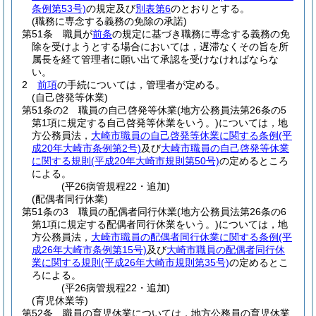
条例第53号)
の規定及び
別表第6
のとおりとする。
(職務に専念する義務の免除の承諾)
第51条
職員が
前条
の規定に基づき職務に専念する義務の免
除を受けようとする場合においては，遅滞なくその旨を所
属長を経て管理者に願い出て承認を受けなければならな
い。
2
前項
の手続については，管理者が定める。
(自己啓発等休業)
第51条の2
職員の自己啓発等休業
(地方公務員法第26条の5
第1項に規定する自己啓発等休業をいう。)
については，地
方公務員法，
大崎市職員の自己啓発等休業に関する条例
(平
成20年大崎市条例第2号)
及び
大崎市職員の自己啓発等休業
に関する規則
(平成20年大崎市規則第50号)
の定めるところ
による。
(平26病管規程22・追加)
(配偶者同行休業)
第51条の3
職員の配偶者同行休業
(地方公務員法第26条の6
第1項に規定する配偶者同行休業をいう。)
については，地
方公務員法，
大崎市職員の配偶者同行休業に関する条例
(平
成26年大崎市条例第15号)
及び
大崎市職員の配偶者同行休
業に関する規則
(平成26年大崎市規則第35号)
の定めるとこ
ろによる。
(平26病管規程22・追加)
(育児休業等)
第52条
職員の育児休業については，地方公務員の育児休業