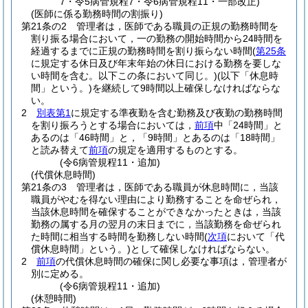
7・令5病管規程7・令6病管規程11・一部改正)
(医師に係る勤務時間の割振り)
第21条の2
管理者は，医師である職員の正規の勤務時間を
割り振る場合において，一の勤務の開始時間から24時間を
経過するまでに正規の勤務時間を割り振らない時間
(
第25条
に規定する休日及び年末年始の休日における勤務を要しな
い時間を含む。以下この条において同じ。)
(以下「休息時
間」という。)
を継続して9時間以上確保しなければならな
い。
2
別表第1
に規定する準夜勤を含む勤務及び夜勤の勤務時間
を割り振ろうとする場合においては，
前項
中「24時間」と
あるのは「46時間」と，「9時間」とあるのは「18時間」
と読み替えて
前項
の規定を適用するものとする。
(令6病管規程11・追加)
(代償休息時間)
第21条の3
管理者は，医師である職員が休息時間に，当該
職員がやむを得ない理由により勤務することを命ぜられ，
当該休息時間を確保することができなかったときは，当該
勤務の属する月の翌月の末日までに，当該勤務を命ぜられ
た時間に相当する時間を勤務しない時間
(
次項
において「代
償休息時間」という。)
として確保しなければならない。
2
前項
の代償休息時間の確保に関し必要な事項は，管理者が
別に定める。
(令6病管規程11・追加)
(休憩時間)