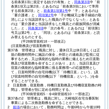
る前条第1項に規定する妨げの有無」と，
同条第3項
中「前
条第1項又は第2項」とあるのは「前条第3項において準用
する前条第2項」と，
前条第1項第1号
中「子」とあるのは
「要介護者」と，
同項第2号
中「子が離縁又は養子縁組の取
消しにより当該請求をした職員の子でなくなった」とある
のは「要介護者と当該請求をした職員との親族関係が消滅
した」と，
同条第3項
中「次の各号」とあるのは「前項第1
号又は第2号」と，「同項」とあるのは「前条第1項」と読
み替えるものとする。
(平28病管規程18・一部改正)
(日直勤務及び宿直勤務等)
第37条
管理者は，職員に対し，週休日又は休日若しくは正
規の勤務時間外に施設の保全，外部との連絡及び監視に従
事するため，又は偶発的な臨時の業務に備えるため日直勤
務及び宿直勤務を命ずることがあり，また，当該日直及び
宿直の偶発的な臨時業務に係る業務増への応援態勢とし
て，日直時間帯の自宅待機
(以下「待機日直」という。)
及
び宿直時間帯の自宅待機
(以下「待機宿直」という。)
を命
ずることができる。
2
日直勤務，宿直勤務，待機日直勤務及び待機宿直勤務の時
間は，管理者が別に定める時間とする。
(平30病管規程5・令4病管規程10・一部改正)
第37条の2
管理者は，職員に対し，大崎地区在宅当番医制
事業による二次救急勤務を命ずることができる。
2
前項
の場合において，勤務時間は，午後6時から午後10時