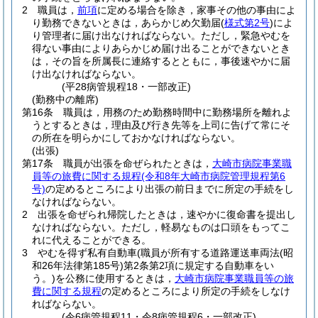
2
職員は，
前項
に定める場合を除き，家事その他の事由によ
り勤務できないときは，あらかじめ欠勤届
(
様式第2号
)
によ
り管理者に届け出なければならない。
ただし，緊急やむを
得ない事由によりあらかじめ届け出ることができないとき
は，その旨を所属長に連絡するとともに，事後速やかに届
け出なければならない。
(平28病管規程18・一部改正)
(勤務中の離席)
第16条
職員は，用務のため勤務時間中に勤務場所を離れよ
うとするときは，理由及び行き先等を上司に告げて常にそ
の所在を明らかにしておかなければならない。
(出張)
第17条
職員が出張を命ぜられたときは，
大崎市病院事業職
員等の旅費に関する規程
(令和8年大崎市病院管理規程第6
号)
の定めるところにより出張の前日までに所定の手続をし
なければならない。
2
出張を命ぜられ帰院したときは，速やかに復命書を提出し
なければならない。
ただし，軽易なものは口頭をもってこ
れに代えることができる。
3
やむを得ず私有自動車
(職員が所有する道路運送車両法
(昭
和26年法律第185号)
第2条第2項に規定する自動車をい
う。)
を公務に使用するときは，
大崎市病院事業職員等の旅
費に関する規程
の定めるところにより所定の手続をしなけ
ればならない。
(令6病管規程11・令8病管規程6・一部改正)