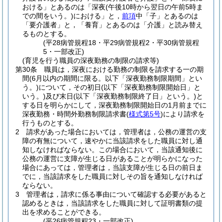
おける」とあるのは「深夜
(午後10時から翌日の午前5時ま
での間をいう。)
における」と，
前項
中「子」とあるのは
「要介護者」と，「養育」とあるのは「介護」と読み替え
るものとする。
(平28病管規程18・平29病管規程2・平30病管規程
5・一部改正)
(育児を行う職員の深夜勤務の制限の請求等)
第30条
職員は，深夜における勤務の制限を請求する一の期
間
(6月以内の期間に限る。以下「深夜勤務制限期間」とい
う。)
について，その初日
(以下「深夜勤務制限開始日」と
いう。)
及び末日
(以下「深夜勤務制限終了日」という。)
と
する日を明らかにして，深夜勤務制限開始日の1月前までに
深夜勤務・時間外勤務制限請求書
(
様式第5号
)
により請求を
行うものとする。
2
請求があった場合においては，管理者は，公務の運営の支
障の有無について，速やかに当該請求をした職員に対し通
知しなければならない。
この場合において，当該通知後に
公務の運営に支障が生じる日があることが明らかになった
場合にあっては，管理者は，当該支障が生じる日の前日ま
でに，当該請求をした職員に対しその旨を通知しなければ
ならない。
3
管理者は，請求に係る事由について確認する必要があると
認めるときは，当該請求をした職員に対して証明書類の提
出を求めることができる。
(平26病管規程23・一部改正)