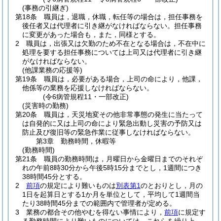
(事務の引継ぎ)
第18条
職員は，退職，休職，転任等の場合は，担任事務を
後任者又は代理者に引き継がなければならない。
担任事務
に変更があった場合も，また，同様とする。
2
職員は，出張又は欠勤のため不在となる場合は，不在中に
処理を要する担任事務については上司又は代理者に引き継
がなければならない。
(他課業務の応援等)
第19条
職員は，必要がある場合，上司の命により，他課，
他係等の業務を応援しなければならない。
(令6病管規程11・一部改正)
(災害時の勤務)
第20条
職員は，天災地変その他非常事態の発生に当たって
は自発的に又は上司の命により緊急出動し災害の予防又は
防止及び復旧等の緊急作業に従事しなければならない。
第3章
勤務時間，休暇等
(勤務時間)
第21条
職員の勤務時間は，月曜日から金曜日までのそれぞ
れの午前8時30分から午後5時15分までとし，1週間につき
38時間45分とする。
2
前項
の規定により難いものは
別表第1
のとおりとし，月の
1日を起算日とする1か月を単位として，平均して1週間当
たり38時間45分までの範囲内で管理者が定める。
3
業務の都合その他やむを得ない事情により，
前項
に規定す