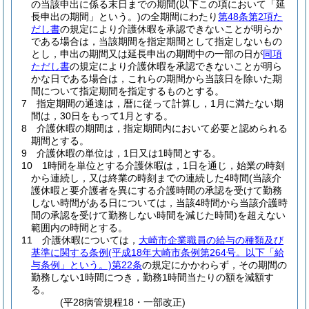
の当該申出に係る末日までの期間
(以下この項において「延
長申出の期間」という。)
の全期間にわたり
第48条第2項た
だし書
の規定により介護休暇を承認できないことが明らか
である場合は，当該期間を指定期間として指定しないもの
とし，申出の期間又は延長申出の期間中の一部の日が
同項
ただし書
の規定により介護休暇を承認できないことが明ら
かな日である場合は，これらの期間から当該日を除いた期
間について指定期間を指定するものとする。
7
指定期間の通達は，暦に従って計算し，1月に満たない期
間は，30日をもって1月とする。
8
介護休暇の期間は，指定期間内において必要と認められる
期間とする。
9
介護休暇の単位は，1日又は1時間とする。
10
1時間を単位とする介護休暇は，1日を通じ，始業の時刻
から連続し，又は終業の時刻までの連続した4時間
(当該介
護休暇と要介護者を異にする介護時間の承認を受けて勤務
しない時間がある日については，当該4時間から当該介護時
間の承認を受けて勤務しない時間を減じた時間)
を超えない
範囲内の時間とする。
11
介護休暇については，
大崎市企業職員の給与の種類及び
基準に関する条例
(平成18年大崎市条例第264号。以下「給
与条例」という。)
第22条
の規定にかかわらず，その期間の
勤務しない1時間につき，勤務1時間当たりの額を減額す
る。
(平28病管規程18・一部改正)