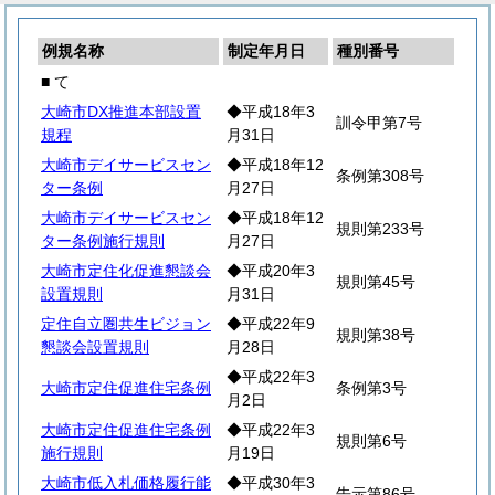
例規名称
制定年月日
種別番号
■ て
大崎市DX推進本部設置
◆平成18年3
訓令甲第7号
規程
月31日
大崎市デイサービスセン
◆平成18年12
条例第308号
ター条例
月27日
大崎市デイサービスセン
◆平成18年12
規則第233号
ター条例施行規則
月27日
大崎市定住化促進懇談会
◆平成20年3
規則第45号
設置規則
月31日
定住自立圏共生ビジョン
◆平成22年9
規則第38号
懇談会設置規則
月28日
◆平成22年3
大崎市定住促進住宅条例
条例第3号
月2日
大崎市定住促進住宅条例
◆平成22年3
規則第6号
施行規則
月19日
大崎市低入札価格履行能
◆平成30年3
告示第86号