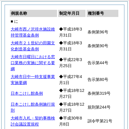
例規名称
制定年月日
種別番号
■ に
大崎市西ノ沢排水施設維
◆平成18年3
条例第96号
持管理基金条例
月31日
大崎市２１世紀の田園文
◆平成18年3
条例第90号
化創造基金条例
月31日
大崎市日曜日における窓
◆平成22年3
口業務の実施に関する要
告示第44号
月25日
綱
大崎市日中一時支援事業
◆平成27年4
告示第80号
実施要綱
月1日
◆平成18年12
日本こけし館条例
条例第319号
月27日
日本こけし館条例施行規
◆平成18年12
規則第244号
則
月27日
大崎市入札・契約事務検
◆平成30年8
訓令甲第21号
討会議設置規程
月8日