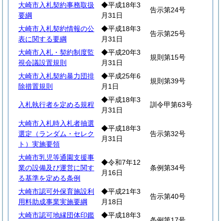
大崎市入札契約事務取扱
◆平成18年3
告示第24号
要綱
月31日
大崎市入札契約情報の公
◆平成18年3
告示第25号
表に関する要綱
月31日
大崎市入札・契約制度監
◆平成20年3
規則第15号
視会議設置規則
月31日
大崎市入札契約暴力団排
◆平成25年6
規則第39号
除措置規則
月1日
◆平成18年3
入札執行者を定める規程
訓令甲第63号
月31日
大崎市入札時入札者抽選
◆平成18年3
選定（ランダム・セレク
告示第32号
月31日
ト）実施要領
大崎市乳児等通園支援事
◆令和7年12
業の設備及び運営に関す
条例第34号
月16日
る基準を定める条例
大崎市認可外保育施設利
◆平成21年3
告示第40号
用料助成事業実施要綱
月18日
大崎市認可地縁団体印鑑
◆平成18年3
条例第17号