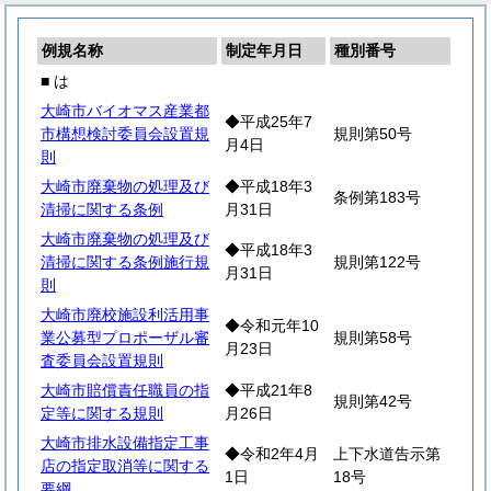
例規名称
制定年月日
種別番号
■ は
大崎市バイオマス産業都
◆平成25年7
市構想検討委員会設置規
規則第50号
月4日
則
大崎市廃棄物の処理及び
◆平成18年3
条例第183号
清掃に関する条例
月31日
大崎市廃棄物の処理及び
◆平成18年3
清掃に関する条例施行規
規則第122号
月31日
則
大崎市廃校施設利活用事
◆令和元年10
業公募型プロポーザル審
規則第58号
月23日
査委員会設置規則
大崎市賠償責任職員の指
◆平成21年8
規則第42号
定等に関する規則
月26日
大崎市排水設備指定工事
◆令和2年4月
上下水道告示第
店の指定取消等に関する
1日
18号
要綱