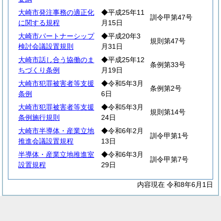
大崎市発注事務の適正化
◆平成25年11
訓令甲第47号
に関する規程
月15日
大崎市パートナーシップ
◆平成20年3
規則第47号
検討会議設置規則
月31日
大崎市話し合う協働のま
◆平成25年12
条例第33号
ちづくり条例
月19日
大崎市犯罪被害者等支援
◆令和5年3月
条例第2号
条例
6日
大崎市犯罪被害者等支援
◆令和5年3月
規則第14号
条例施行規則
24日
大崎市半導体・産業立地
◆令和6年2月
訓令甲第1号
推進会議設置規程
13日
半導体・産業立地推進室
◆令和6年3月
訓令甲第7号
設置規程
29日
内容現在 令和8年6月1日