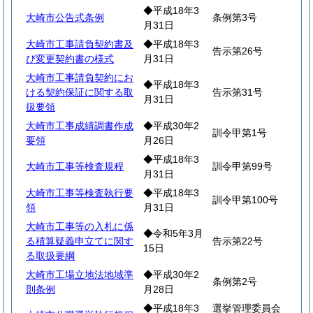
◆平成18年3
大崎市公告式条例
条例第3号
月31日
大崎市工事請負契約書及
◆平成18年3
告示第26号
び変更契約書の様式
月31日
大崎市工事請負契約にお
◆平成18年3
ける契約保証に関する取
告示第31号
月31日
扱要領
大崎市工事成績調書作成
◆平成30年2
訓令甲第1号
要領
月26日
◆平成18年3
大崎市工事等検査規程
訓令甲第99号
月31日
大崎市工事等検査執行要
◆平成18年3
訓令甲第100号
領
月31日
大崎市工事等の入札に係
◆令和5年3月
る積算疑義申立てに関す
告示第22号
15日
る取扱要綱
大崎市工場立地法地域準
◆平成30年2
条例第2号
則条例
月28日
◆平成18年3
選挙管理委員会