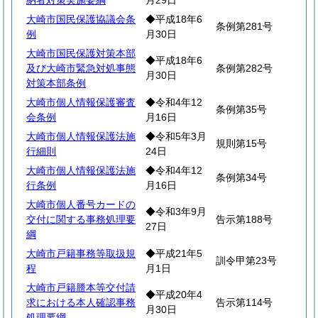
納者対策実施要綱
月29日
大崎市国民保護協議会条
◆平成18年6
条例第281号
例
月30日
大崎市国民保護対策本部
◆平成18年6
及び大崎市緊急対処事態
条例第282号
月30日
対策本部条例
大崎市個人情報保護審査
◆令和4年12
条例第35号
会条例
月16日
大崎市個人情報保護法施
◆令和5年3月
規則第15号
行細則
24日
大崎市個人情報保護法施
◆令和4年12
条例第34号
行条例
月16日
大崎市個人番号カードの
◆令和3年9月
交付に関する事務処理要
告示第188号
27日
綱
大崎市戸籍事務等取扱規
◆平成21年5
訓令甲第23号
程
月1日
大崎市戸籍謄本等交付請
◆平成20年4
求における本人確認事務
告示第114号
月30日
処理要綱