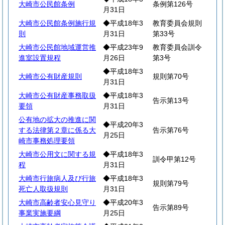
大崎市公民館条例
条例第126号
月31日
大崎市公民館条例施行規
◆平成18年3
教育委員会規則
則
月31日
第33号
大崎市公民館地域運営推
◆平成23年9
教育委員会訓令
進室設置規程
月26日
第3号
◆平成18年3
大崎市公有財産規則
規則第70号
月31日
大崎市公有財産事務取扱
◆平成18年3
告示第13号
要領
月31日
公有地の拡大の推進に関
◆平成20年3
する法律第２章に係る大
告示第76号
月25日
崎市事務処理要領
大崎市公用文に関する規
◆平成18年3
訓令甲第12号
程
月31日
大崎市行旅病人及び行旅
◆平成18年3
規則第79号
死亡人取扱規則
月31日
大崎市高齢者安心見守り
◆平成20年3
告示第89号
事業実施要綱
月25日