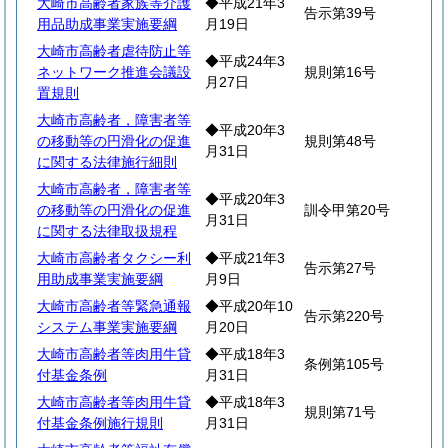
大崎市高齢者家族等介護
◆平成21年3
告示第39号
用品助成事業実施要綱
月19日
大崎市高齢者虐待防止等
◆平成24年3
ネットワーク推進会議設
規則第16号
月27日
置規則
大崎市高齢者，障害者等
◆平成20年3
の移動等の円滑化の促進
規則第48号
月31日
に関する法律施行細則
大崎市高齢者，障害者等
◆平成20年3
の移動等の円滑化の促進
訓令甲第20号
月31日
に関する法律取扱規程
大崎市高齢者タクシー利
◆平成21年3
告示第27号
用助成事業実施要綱
月9日
大崎市高齢者等緊急通報
◆平成20年10
告示第220号
システム事業実施要綱
月20日
大崎市高齢者等肉用牛貸
◆平成18年3
条例第105号
付基金条例
月31日
大崎市高齢者等肉用牛貸
◆平成18年3
規則第71号
付基金条例施行規則
月31日