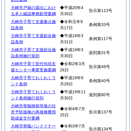
大崎市戸籍の届出におけ
◆平成20年4
告示第113号
る本人確認事務処理要綱
月30日
大崎市子育て支援拠点施
◆令和元年9
条例第33号
設条例
月17日
大崎市子育て支援総合施
◆平成18年3
条例第117号
設条例
月31日
大崎市子育て支援総合施
◆平成19年3
規則第31号
設条例施行規則
月30日
大崎市子育て世代包括支
◆令和2年3月
告示第49号
援センター事業実施要綱
26日
大崎市子育てわくわくラ
◆平成19年9
条例第40号
ンド条例
月28日
大崎市子育てわくわくラ
◆平成19年11
規則第80号
ンド条例施行規則
月30日
大崎市骨髄移植等後の任
◆令和4年7月
意予防接種の再接種費用
告示第137号
25日
助成金交付要綱
大崎市骨髄バンクドナー
◆令和3年7月
告示第134号