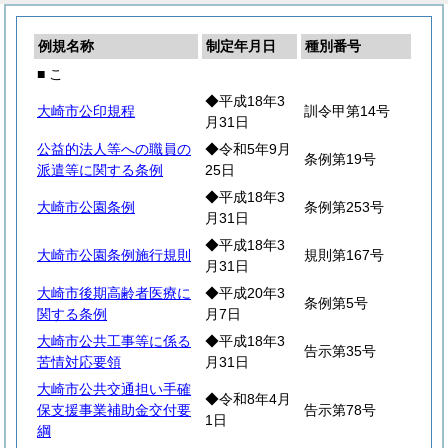
例規名称
制定年月日
種別番号
■ こ
◆平成18年3
大崎市公印規程
訓令甲第14号
月31日
公益的法人等への職員の
◆令和5年9月
条例第19号
派遣等に関する条例
25日
◆平成18年3
大崎市公園条例
条例第253号
月31日
◆平成18年3
大崎市公園条例施行規則
規則第167号
月31日
大崎市後期高齢者医療に
◆平成20年3
条例第5号
関する条例
月7日
大崎市公共工事等に係る
◆平成18年3
告示第35号
苦情対応要領
月31日
大崎市公共交通担い手確
◆令和8年4月
保支援事業補助金交付要
告示第78号
1日
綱