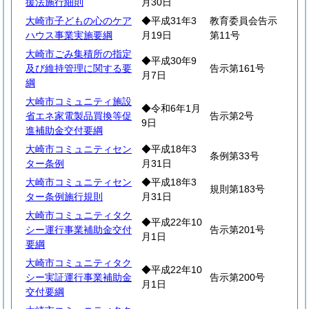
援法施行細則
月30日
大崎市子どもの心のケア
◆平成31年3
教育委員会告示
ハウス事業実施要綱
月19日
第11号
大崎市ごみ集積所の指定
◆平成30年9
及び維持管理に関する要
告示第161号
月7日
綱
大崎市コミュニティ施設
◆令和6年1月
省エネ家電製品買換等促
告示第2号
9日
進補助金交付要綱
大崎市コミュニティセン
◆平成18年3
条例第33号
ター条例
月31日
大崎市コミュニティセン
◆平成18年3
規則第183号
ター条例施行規則
月31日
大崎市コミュニティタク
◆平成22年10
シー運行事業補助金交付
告示第201号
月1日
要綱
大崎市コミュニティタク
◆平成22年10
シー実証運行事業補助金
告示第200号
月1日
交付要綱