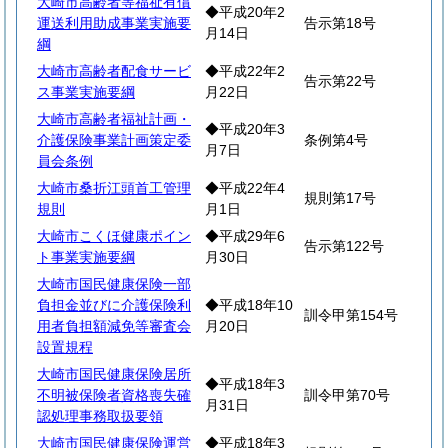
大崎市高齢者等福祉有償
◆平成20年2
運送利用助成事業実施要
告示第18号
月14日
綱
大崎市高齢者配食サービ
◆平成22年2
告示第22号
ス事業実施要綱
月22日
大崎市高齢者福祉計画・
◆平成20年3
介護保険事業計画策定委
条例第4号
月7日
員会条例
大崎市桑折江頭首工管理
◆平成22年4
規則第17号
規則
月1日
大崎市こくほ健康ポイン
◆平成29年6
告示第122号
ト事業実施要綱
月30日
大崎市国民健康保険一部
負担金並びに介護保険利
◆平成18年10
訓令甲第154号
用者負担額減免等審査会
月20日
設置規程
大崎市国民健康保険居所
◆平成18年3
不明被保険者資格喪失確
訓令甲第70号
月31日
認処理事務取扱要領
大崎市国民健康保険運営
◆平成18年3