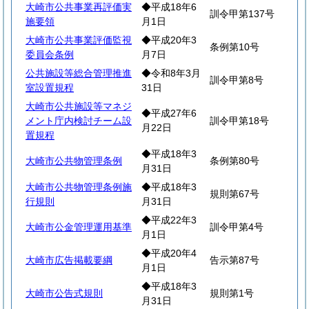
大崎市公共事業再評価実
◆平成18年6
訓令甲第137号
施要領
月1日
大崎市公共事業評価監視
◆平成20年3
条例第10号
委員会条例
月7日
公共施設等総合管理推進
◆令和8年3月
訓令甲第8号
室設置規程
31日
大崎市公共施設等マネジ
◆平成27年6
メント庁内検討チーム設
訓令甲第18号
月22日
置規程
◆平成18年3
大崎市公共物管理条例
条例第80号
月31日
大崎市公共物管理条例施
◆平成18年3
規則第67号
行規則
月31日
◆平成22年3
大崎市公金管理運用基準
訓令甲第4号
月1日
◆平成20年4
大崎市広告掲載要綱
告示第87号
月1日
◆平成18年3
大崎市公告式規則
規則第1号
月31日