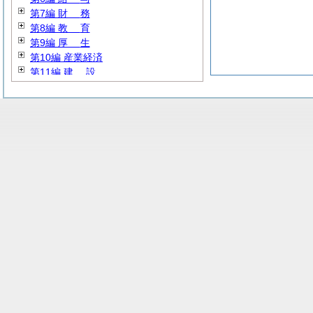
第7編
財
務
第8編
教
育
第9編
厚
生
第10編 産業経済
第11編
建
設
第12編 公営企業
第13編
消
防