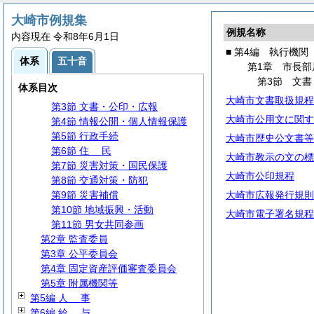
第1編
総
規
第2編
議
会
大崎市例規集
例規名称
第3編
選
挙
内容現在 令和8年6月1日
第4編 執行機関
■ 第4編 執行機関
体系
五十音
第1章 市長部局
第1章 市長部
第1節 組織・事務
第3節 文書
体系目次
第2節 代理・代決等
大崎市文書取扱規程
第3節 文書・公印・広報
大崎市公用文に関す
第4節 情報公開・個人情報保護
第5節 行政手続
大崎市歴史公文書等
第6節
住
民
大崎市教示の文の標
第7節 災害対策・国民保護
大崎市公印規程
第8節 交通対策・防犯
第9節 災害補償
大崎市広報発行規則
第10節 地域振興・活動
大崎市電子署名規程
第11節 男女共同参画
第2章 監査委員
第3章 公平委員会
第4章 固定資産評価審査委員会
第5章 附属機関等
第5編
人
事
第6編
給
与