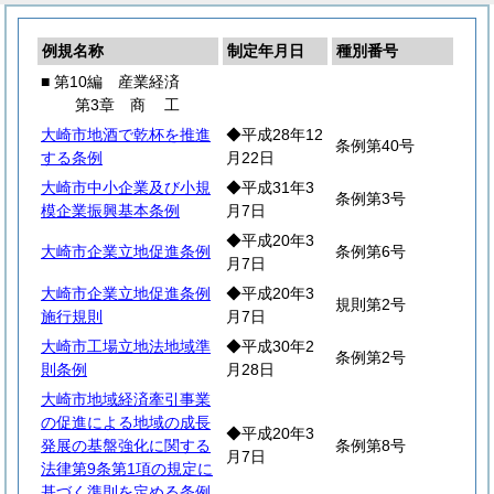
例規名称
制定年月日
種別番号
■ 第10編 産業経済
第3章
商
工
大崎市地酒で乾杯を推進
◆平成28年12
条例第40号
する条例
月22日
大崎市中小企業及び小規
◆平成31年3
条例第3号
模企業振興基本条例
月7日
◆平成20年3
大崎市企業立地促進条例
条例第6号
月7日
大崎市企業立地促進条例
◆平成20年3
規則第2号
施行規則
月7日
大崎市工場立地法地域準
◆平成30年2
条例第2号
則条例
月28日
大崎市地域経済牽引事業
の促進による地域の成長
◆平成20年3
発展の基盤強化に関する
条例第8号
月7日
法律第9条第1項の規定に
基づく準則を定める条例