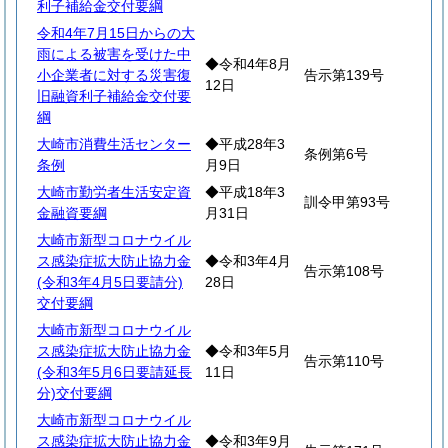
利子補給金交付要綱
令和4年7月15日からの大
雨による被害を受けた中
◆令和4年8月
小企業者に対する災害復
告示第139号
12日
旧融資利子補給金交付要
綱
大崎市消費生活センター
◆平成28年3
条例第6号
条例
月9日
大崎市勤労者生活安定資
◆平成18年3
訓令甲第93号
金融資要綱
月31日
大崎市新型コロナウイル
ス感染症拡大防止協力金
◆令和3年4月
告示第108号
(令和3年4月5日要請分)
28日
交付要綱
大崎市新型コロナウイル
ス感染症拡大防止協力金
◆令和3年5月
告示第110号
(令和3年5月6日要請延長
11日
分)交付要綱
大崎市新型コロナウイル
ス感染症拡大防止協力金
◆令和3年9月