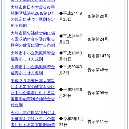
大崎市東日本大震災復興
特別区域法第28条第1項
◆平成24年9
条例第28号
の規定に基づく準則を定
月18日
める条例
大崎市損失補償契約に係
◆平成24年7
る回収納付金を受け取る
条例第24号
月2日
権利の放棄に関する条例
大崎市中小企業振興資金
◆平成18年3
規則第147号
融資あっせん規則
月31日
大崎市中小企業振興資金
◆平成20年3
告示第48号
融資あっせん要綱
月3日
平成２３年東日本大震災
による災害の被害を受け
◆平成23年6
た中小企業者に対する災
告示第99号
月30日
害復旧融資利子補給金交
付要綱
令和元年台風第19号によ
る被害を受けた中小企業
◆令和2年1月
告示第11号
者に対する災害復旧融資
27日