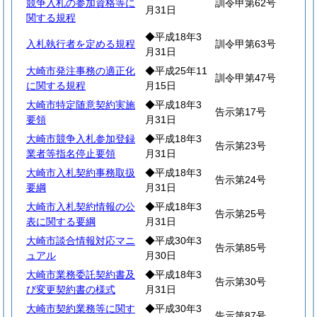
競争入札の参加資格等に
訓令甲第62号
月31日
関する規程
◆平成18年3
入札執行者を定める規程
訓令甲第63号
月31日
大崎市発注事務の適正化
◆平成25年11
訓令甲第47号
に関する規程
月15日
大崎市特定随意契約実施
◆平成18年3
告示第17号
要領
月31日
大崎市競争入札参加登録
◆平成18年3
告示第23号
業者等指名停止要領
月31日
大崎市入札契約事務取扱
◆平成18年3
告示第24号
要綱
月31日
大崎市入札契約情報の公
◆平成18年3
告示第25号
表に関する要綱
月31日
大崎市談合情報対応マニ
◆平成30年3
告示第85号
ュアル
月30日
大崎市業務委託契約書及
◆平成18年3
告示第30号
び変更契約書の様式
月31日
大崎市契約業務等に関す
◆平成30年3
告示第87号