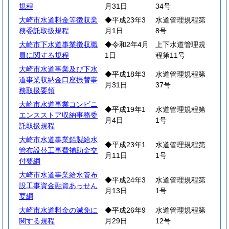
規程
月31日
34号
大崎市水道料金等徴収業
◆平成23年3
水道管理規程第
務委託取扱規程
月1日
8号
大崎市下水道事業徴収職
◆令和2年4月
上下水道管理規
員に関する規程
1日
程第11号
大崎市水道事業及び下水
◆平成18年3
水道管理規程第
道事業収納金口座振替事
月31日
37号
務取扱要領
大崎市水道事業コンビニ
◆平成19年1
水道管理規程第
エンスストア収納事務委
月4日
1号
託取扱規程
大崎市水道事業鉛製給水
◆平成23年1
水道管理規程第
管布設替工事費補助金交
月11日
1号
付要綱
大崎市水道事業給水管布
◆平成24年3
水道管理規程第
設工事資金融資あっせん
月13日
1号
要綱
大崎市水道料金の減免に
◆平成26年9
水道管理規程第
関する規程
月29日
12号